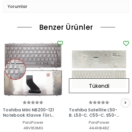
Yorumlar
Benzer Ürünler
Tükendi
Toshiba Mini NB200-121
Toshiba Satellite L50-
Notebook Klavye (Gri
B, L50-C, C55-C, S50-B,
TR)
C70-C, L70-C Serisi
ParsPower
ParsPower
Uyumlu Notebook
48V163MG
4A4H84BZ
Klavye Işıklı (Beyaz TR)