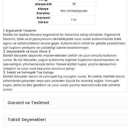
Klavye Dili
TR
Klavye
Yeni Ambalajında
Durumu
Garanti
1 Yıl
Süresi
1. Ergonomik Tasarım
Kaliteli bir laptop klavyesi ergonomik bir tasarıma sahip olmalıdır. Ergonomik
tasarım, bilek ve el pozisyonunu destekleyerek uzun süreli kullanımlarda bilek
ağrısı ve rahatsızlıkların önüne geçer. Kullanıcıların rahat bir şekilde yazabilmesi
için tuşların yerleşimi ve yüksekliği özenle tasarlanmıştır.
2. Dayanıklılık ve Uzun Ömür ⏳
Kaliteli klavyeler dayanıklı malzemelerden üretilir ve uzun ömürlü kullanım
sunar. Bu tür klavyeler, yoğun kullanıma rağmen tuşlarının bozulmaması ve
işlevselliğini yitirmemesiyle bilinir. Yüksek kaliteli tuşlar, yazma deneyimini
iyileştirir ve uzun süre boyunca sorunsuz çalışır.
3. Sessiz ve Yumuşak Tuş Vuruşu
Kaliteli klavyeler sessiz ve yumuşak tuş vuruşları sunar. Bu özellik, özellikle sessiz
ortamlarda çalışırken veya yazı yazarken büyük bir avantaj sağlar. Yumuşak
tuşlar, daha az efor gerektirir ve uzun süreli yazma seanslarında bile rahatlık
sunar.
Garanti ve Teslimat
Taksit Seçenekleri