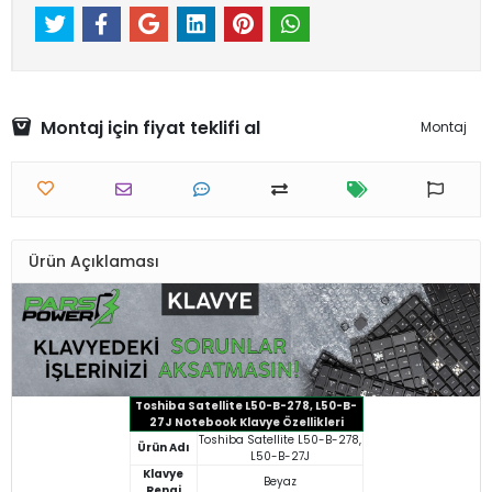
Montaj için fiyat teklifi al
Montaj
Ürün Açıklaması
Toshiba Satellite L50-B-278, L50-B-
27J Notebook Klavye Özellikleri
Toshiba Satellite L50-B-278,
Ürün Adı
L50-B-27J
Klavye
Beyaz
Rengi