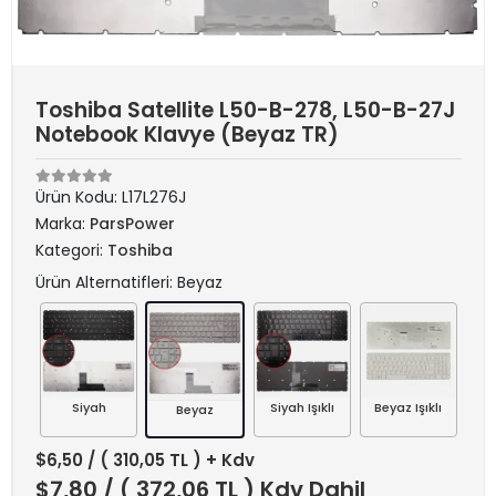
Toshiba Satellite L50-B-278, L50-B-27J
Notebook Klavye (Beyaz TR)
Ürün Kodu:
L17L276J
Marka:
ParsPower
Kategori:
Toshiba
Ürün Alternatifleri: Beyaz
Siyah
Siyah Işıklı
Beyaz Işıklı
Beyaz
$6,50
/ ( 310,05 TL ) + Kdv
$7,80
/ ( 372,06 TL ) Kdv Dahil