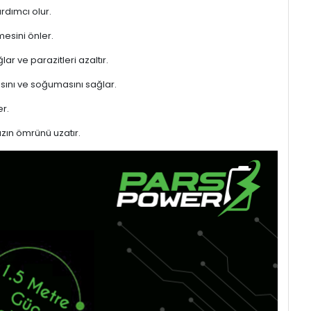
rdımcı olur.
mesini önler.
ar ve parazitleri azaltır.
sını ve soğumasını sağlar.
r.
azın ömrünü uzatır.