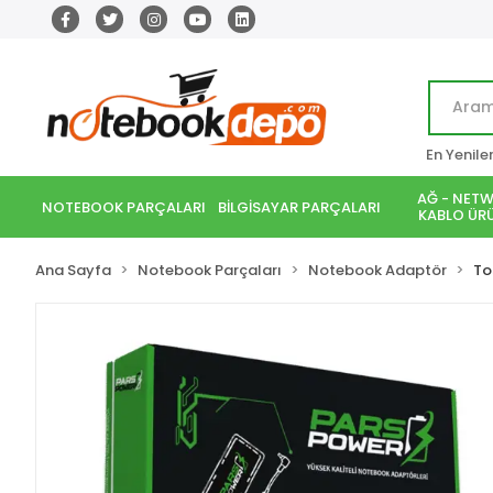
En Yenile
AĞ - NETW
NOTEBOOK PARÇALARI
BİLGİSAYAR PARÇALARI
KABLO ÜRÜ
Ana Sayfa
Notebook Parçaları
Notebook Adaptör
To