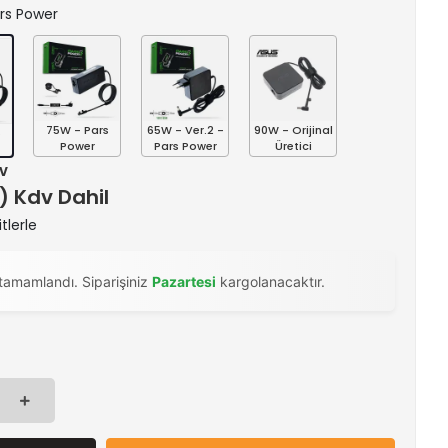
ars Power
75W - Pars
65W - Ver.2 -
90W - Orijinal
s
Power
Pars Power
Üretici
dv
 ) Kdv Dahil
tlerle
tamamlandı. Siparişiniz
Pazartesi
kargolanacaktır.