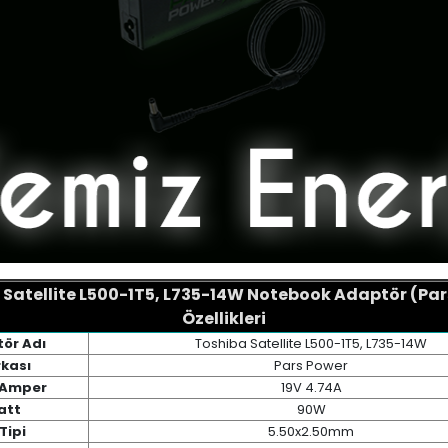
 Satellite L500-1T5, L735-14W Notebook Adaptör (Par
Özellikleri
ör Adı
Toshiba Satellite L500-1T5, L735-14W
kası
Pars Power
/ Amper
19V 4.74A
att
90W
Tipi
5.50x2.50mm