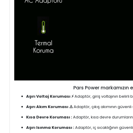
Pars Power markamızın en
Aşırı Voltaj Koruması ⚡
Adaptör, giriş voltajının belirl
Aşırı Akım Koruması ⚠️
Adaptör, çıkış akımının güvenli
Kısa Devre Koruması :
Adaptör, kısa devre durumlarınd
Aşırı Isınma Koruması :
Adaptör, iç sıcaklığının güvenli