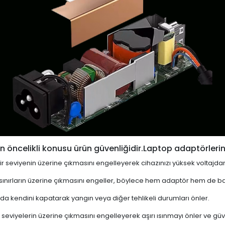
 öncelikli konusu ürün güvenliğidir.Laptop adaptörlerin
i bir seviyenin üzerine çıkmasını engelleyerek cihazınızı yüksek voltajda
 sınırların üzerine çıkmasını engeller, böylece hem adaptör hem de ba
a kendini kapatarak yangın veya diğer tehlikeli durumları önler.
 seviyelerin üzerine çıkmasını engelleyerek aşırı ısınmayı önler ve güven