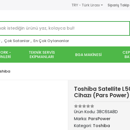
TRY - Türk Lirası
Sipariş Takip
r
,
Çok Satanlar
,
En Çok Oylananlar
ORK -
TEKNİK SERVİS
CEP
BGA MAKİNESİ
NLERİ
EKİPMANLARI
BA
shiba
Toshiba Satellite L
Cihazı (Pars Power)
Ürün Kodu:
38C6SA8D
Marka:
ParsPower
Kategori:
Toshiba