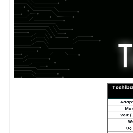
Toshiba
Adapt
Mar
Volt 
W
Uç 