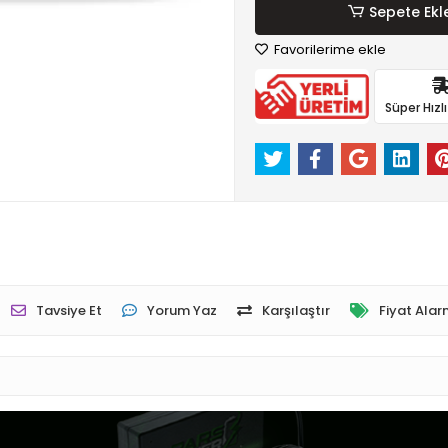
Sepete Ekl
Favorilerime ekle
Süper Hızl
Tavsiye Et
Yorum Yaz
Karşılaştır
Fiyat Alar