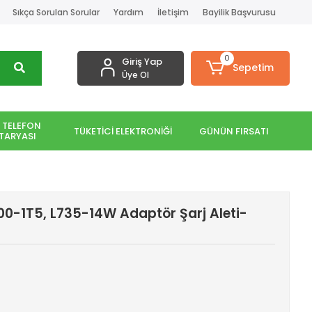
Sıkça Sorulan Sorular
Yardım
İletişim
Bayilik Başvurusu
0
Giriş Yap
Sepetim
Üye Ol
 TELEFON
TÜKETİCİ ELEKTRONİĞİ
GÜNÜN FIRSATI
TARYASI
500-1T5, L735-14W Adaptör Şarj Aleti-