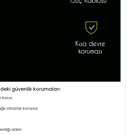
deki güvenlik korumaları:
n korur.
ğlı cihazlar korunur.
liği artırır.