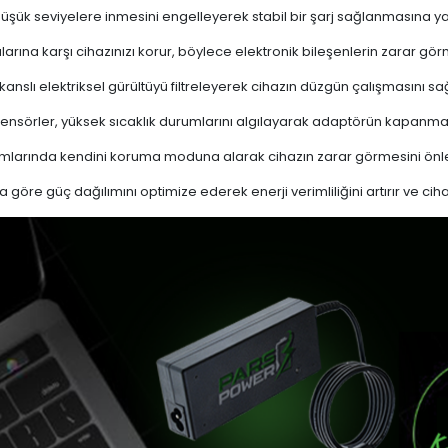
 düşük seviyelere inmesini engelleyerek stabil bir şarj sağlanmasına ya
ına karşı cihazınızı korur, böylece elektronik bileşenlerin zarar gör
nslı elektriksel gürültüyü filtreleyerek cihazın düzgün çalışmasını sağl
ensörler, yüksek sıcaklık durumlarını algılayarak adaptörün kapanma
mlarında kendini koruma moduna alarak cihazın zarar görmesini önle
a göre güç dağılımını optimize ederek enerji verimliliğini artırır ve cih