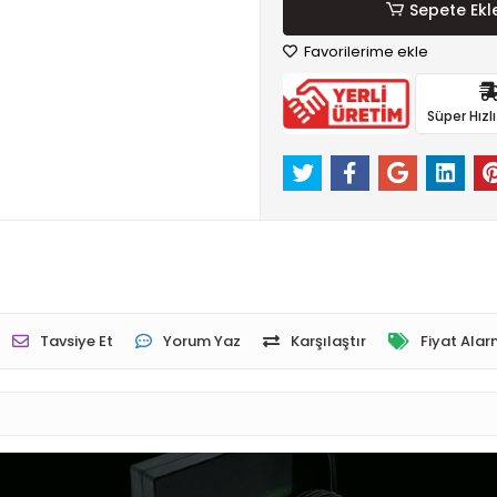
Sepete Ekl
Favorilerime ekle
Süper Hızl
Tavsiye Et
Yorum Yaz
Karşılaştır
Fiyat Alar