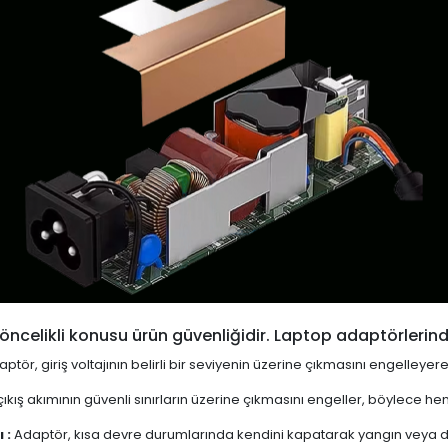
öncelikli konusu ürün güvenliğidir. Laptop adaptörlerind
ptör, giriş voltajının belirli bir seviyenin üzerine çıkmasını engelleyer
ıkış akımının güvenli sınırların üzerine çıkmasını engeller, böylece 
 :
Adaptör, kısa devre durumlarında kendini kapatarak yangın veya diğ