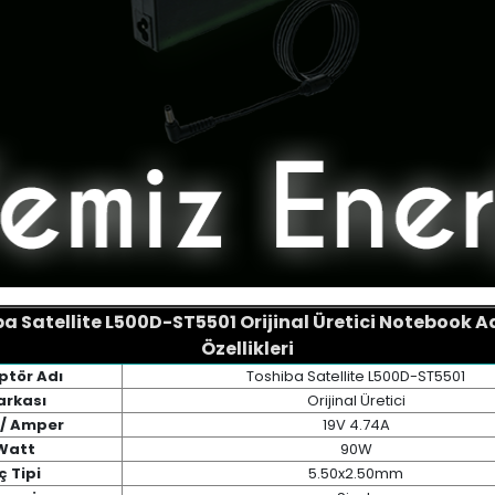
a Satellite L500D-ST5501 Orijinal Üretici Notebook 
Özellikleri
ptör Adı
Toshiba Satellite L500D-ST5501
arkası
Orijinal Üretici
 / Amper
19V 4.74A
Watt
90W
ç Tipi
5.50x2.50mm