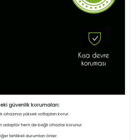
eki güvenlik korumaları:
ek cihazınızı yüksek voltajdan korur.
hem adaptör hem de bağlı cihazlar korunur.
er tehlikeli durumları önler.