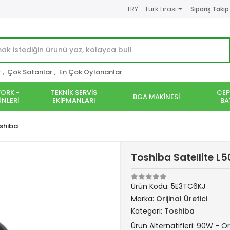
TRY - Türk Lirası
Sipariş Takip
r
,
Çok Satanlar
,
En Çok Oylananlar
ORK -
TEKNİK SERVİS
CEP
BGA MAKİNESİ
NLERİ
EKİPMANLARI
BA
shiba
Toshiba Satellite L
Ürün Kodu:
5E3TC6KJ
Marka:
Orijinal Üretici
Kategori:
Toshiba
Ürün Alternatifleri: 90W - Ori