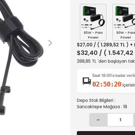
65W - Pars
90W - Par
Power
Power
$27,00
/ ( 1.289,52 TL ) +
$32,40
/ ( 1.547,42
288,85 TL 'den başlayan taks
Saat 16:00'a kadar ver
02:50:19
içerisi
Depo Stok Bilgileri :
Sancaktepe Mağaza : 18