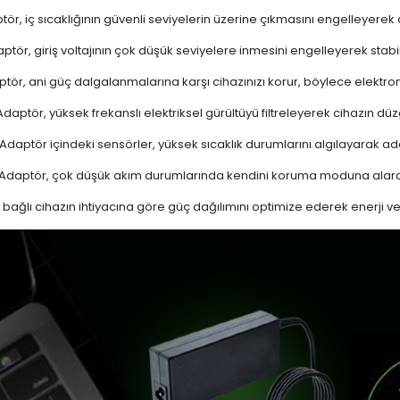
ör, iç sıcaklığının güvenli seviyelerin üzerine çıkmasını engelleyerek aşı
ptör, giriş voltajının çok düşük seviyelere inmesini engelleyerek stabi
tör, ani güç dalgalanmalarına karşı cihazınızı korur, böylece elektron
daptör, yüksek frekanslı elektriksel gürültüyü filtreleyerek cihazın düz
Adaptör içindeki sensörler, yüksek sıcaklık durumlarını algılayarak 
Adaptör, çok düşük akım durumlarında kendini koruma moduna alarak
bağlı cihazın ihtiyacına göre güç dağılımını optimize ederek enerji verim