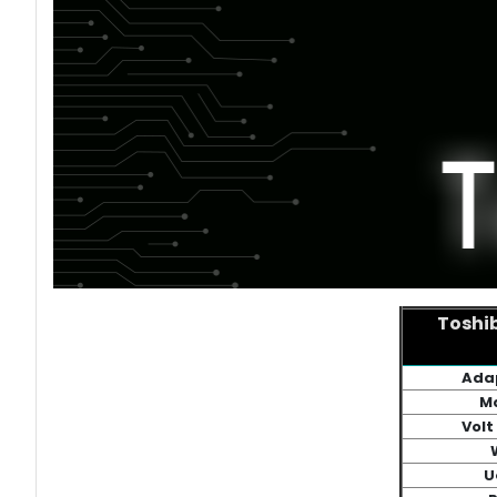
Toshib
Ada
M
Volt
U