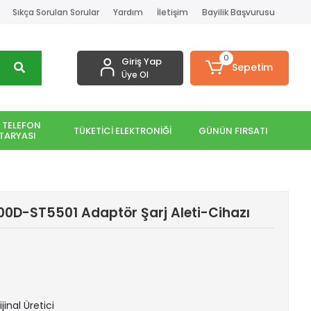
Sıkça Sorulan Sorular
Yardım
İletişim
Bayilik Başvurusu
0
Giriş Yap
Sepetim
Üye Ol
 TELEFON
TÜKETİCİ ELEKTRONİĞİ
GÜNÜN FIRSATI
TARYASI
500D-ST5501 Adaptör Şarj Aleti-Cihazı
jinal Üretici