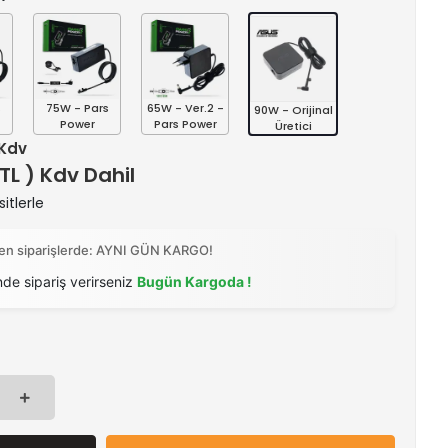
s
75W - Pars
65W - Ver.2 -
90W - Orijinal
Power
Pars Power
Üretici
 Kdv
 TL ) Kdv Dahil
itlerle
ilen siparişlerde: AYNI GÜN KARGO!
nde sipariş verirseniz
Bugün Kargoda !