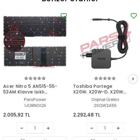
Acer Nitro 5 AN515-55-
Toshiba Portege
53AM Klavye Işıklı
X20W, X20W-D, X20W-
(Siyah TR)
E Adaptör Şarj Aleti-
ParsPower
Orijinal Üretici
Cihazı
1JOBNOQ5
2SQW2A55
2.005,92 TL
2.292,48 TL