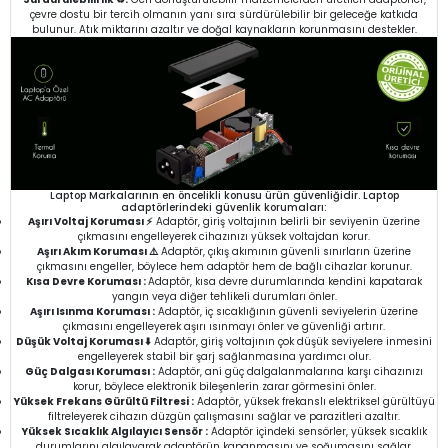
çevre dostu bir tercih olmanın yanı sıra sürdürülebilir bir geleceğe katkıda
bulunur. Atık miktarını azaltır ve doğal kaynakların korunmasını destekler.
Laptop Markalarının en öncelikli konusu ürün güvenliğidir. Laptop
adaptörlerindeki güvenlik korumaları:
Aşırı Voltaj Koruması ⚡
Adaptör, giriş voltajının belirli bir seviyenin üzerine
çıkmasını engelleyerek cihazınızı yüksek voltajdan korur.
Aşırı Akım Koruması ⚠️
Adaptör, çıkış akımının güvenli sınırların üzerine
çıkmasını engeller, böylece hem adaptör hem de bağlı cihazlar korunur.
Kısa Devre Koruması :
Adaptör, kısa devre durumlarında kendini kapatarak
yangın veya diğer tehlikeli durumları önler.
Aşırı Isınma Koruması :
Adaptör, iç sıcaklığının güvenli seviyelerin üzerine
çıkmasını engelleyerek aşırı ısınmayı önler ve güvenliği artırır.
Düşük Voltaj Koruması ⬇️
Adaptör, giriş voltajının çok düşük seviyelere inmesini
engelleyerek stabil bir şarj sağlanmasına yardımcı olur.
Güç Dalgası Koruması :
Adaptör, ani güç dalgalanmalarına karşı cihazınızı
korur, böylece elektronik bileşenlerin zarar görmesini önler.
Yüksek Frekans Gürültü Filtresi :
Adaptör, yüksek frekanslı elektriksel gürültüyü
filtreleyerek cihazın düzgün çalışmasını sağlar ve parazitleri azaltır.
Yüksek Sıcaklık Algılayıcı Sensör :
Adaptör içindeki sensörler, yüksek sıcaklık
durumlarını algılayarak adaptörün kapanmasını ve soğumasını sağlar.