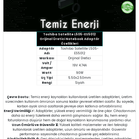
Toshiba Satellite L505-ES5012
Orijinal Üretici Notebook Adaptör
Özellikleri
Adaptör
Toshiba Satellite L505-
Adı
ES5012
Markası
Orijinal Üretici
Volt /
19V 4.74A
Amper
Watt
90W
Uç Tipi
5.50x2.50mm
Rengi
Siyah
Çevre Dostu :
Temiz enerji kaynakları kullanılarak üretilen adaptörleri, üretim
sürecinden kullanım ömrünün sonuna kadar çevresel etkileri azaltır. Bu sayede,
karbon ayak izinizi azaltarak çevreye olan katkınızı artırabilirsiniz.
Enerji Verimliliği ⚡:
Adaptörler, yüksek enerji verimliliği ile öne çıkar. Cihazlarınızın
daha az enerji tüketerek daha verimli çalışmasını sağlar. Bu, hem enerji
faturalarınızı düşürür hem de doğal kaynakların korunmasına yardımcı olur.
Uzun Ömürlü ve Güvenilir ⏳:
Yüksek kaliteli malzemeler ve ileri teknoloji
kullanılarak üretilen adaptörler, uzun ömürlü ve dayanıklıdır. Güvenilir
performansı sayesinde cihazlarınızı güvenle şarj edebilirsiniz.
Sürdürülebilirlik ♻️:
Geri dönüştürülebilir malzemelerden üretilen adaptörler,