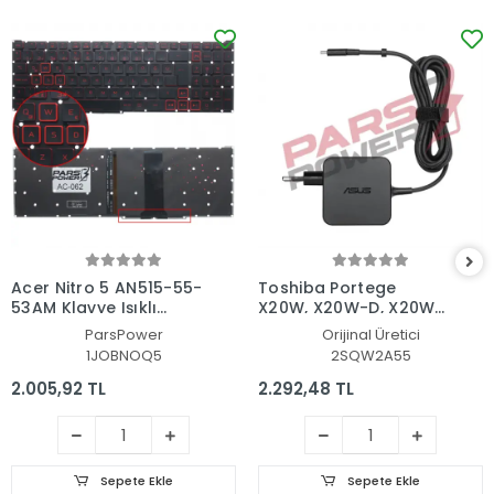
Acer Nitro 5 AN515-55-
Toshiba Portege
53AM Klavye Işıklı
X20W, X20W-D, X20W-
(Siyah TR)
E Adaptör Şarj Aleti-
ParsPower
Orijinal Üretici
Cihazı
1JOBNOQ5
2SQW2A55
2.005,92 TL
2.292,48 TL
Sepete Ekle
Sepete Ekle