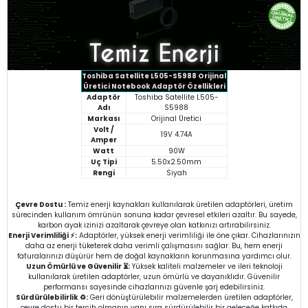
Toshiba Satellite L505-S5988 Orijinal
Üretici Notebook Adaptör Özellikleri
Adaptör
Toshiba Satellite L505-
Adı
S5988
Markası
Orijinal Üretici
Volt /
19V 4.74A
Amper
Watt
90W
Uç Tipi
5.50x2.50mm
Rengi
Siyah
Çevre Dostu :
Temiz enerji kaynakları kullanılarak üretilen adaptörleri, üretim
sürecinden kullanım ömrünün sonuna kadar çevresel etkileri azaltır. Bu sayede,
karbon ayak izinizi azaltarak çevreye olan katkınızı artırabilirsiniz.
Enerji Verimliliği ⚡:
Adaptörler, yüksek enerji verimliliği ile öne çıkar. Cihazlarınızın
daha az enerji tüketerek daha verimli çalışmasını sağlar. Bu, hem enerji
faturalarınızı düşürür hem de doğal kaynakların korunmasına yardımcı olur.
Uzun Ömürlü ve Güvenilir ⏳:
Yüksek kaliteli malzemeler ve ileri teknoloji
kullanılarak üretilen adaptörler, uzun ömürlü ve dayanıklıdır. Güvenilir
performansı sayesinde cihazlarınızı güvenle şarj edebilirsiniz.
Sürdürülebilirlik ♻️:
Geri dönüştürülebilir malzemelerden üretilen adaptörler,
çevre dostu bir tercih olmanın yanı sıra sürdürülebilir bir geleceğe katkıda