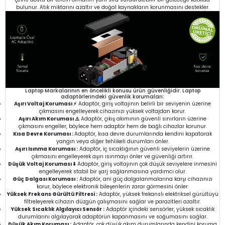
bulunur. Atık miktarını azaltır ve doğal kaynakların korunmasını destekler.
Laptop Markalarının en öncelikli konusu ürün güvenliğidir. Laptop
adaptörlerindeki güvenlik korumaları:
Aşırı Voltaj Koruması ⚡
Adaptör, giriş voltajının belirli bir seviyenin üzerine
çıkmasını engelleyerek cihazınızı yüksek voltajdan korur.
Aşırı Akım Koruması ⚠️
Adaptör, çıkış akımının güvenli sınırların üzerine
çıkmasını engeller, böylece hem adaptör hem de bağlı cihazlar korunur.
Kısa Devre Koruması :
Adaptör, kısa devre durumlarında kendini kapatarak
yangın veya diğer tehlikeli durumları önler.
Aşırı Isınma Koruması :
Adaptör, iç sıcaklığının güvenli seviyelerin üzerine
çıkmasını engelleyerek aşırı ısınmayı önler ve güvenliği artırır.
Düşük Voltaj Koruması ⬇️
Adaptör, giriş voltajının çok düşük seviyelere inmesini
engelleyerek stabil bir şarj sağlanmasına yardımcı olur.
Güç Dalgası Koruması :
Adaptör, ani güç dalgalanmalarına karşı cihazınızı
korur, böylece elektronik bileşenlerin zarar görmesini önler.
Yüksek Frekans Gürültü Filtresi :
Adaptör, yüksek frekanslı elektriksel gürültüyü
filtreleyerek cihazın düzgün çalışmasını sağlar ve parazitleri azaltır.
Yüksek Sıcaklık Algılayıcı Sensör :
Adaptör içindeki sensörler, yüksek sıcaklık
durumlarını algılayarak adaptörün kapanmasını ve soğumasını sağlar.
Düşük Akım Koruması :
Adaptör, çok düşük akım durumlarında kendini koruma