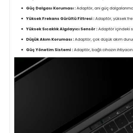
Güç Dalgası Koruması :
Adaptör, ani güç dalgalanmalar
Yüksek Frekans Gürültü Filtresi :
Adaptör, yüksek freka
Yüksek Sıcaklık Algılayıcı Sensör :
Adaptör içindeki s
Düşük Akım Koruması :
Adaptör, çok düşük akım duru
Güç Yönetim Sistemi :
Adaptör, bağlı cihazın ihtiyacın