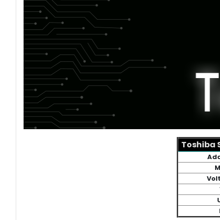
Toshiba S
Ada
M
Vol