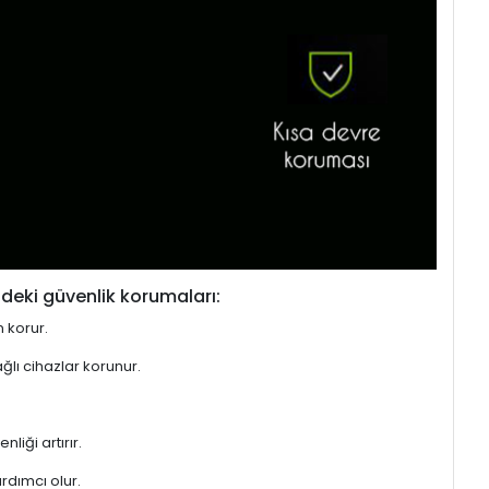
deki güvenlik korumaları:
n korur.
ğlı cihazlar korunur.
liği artırır.
rdımcı olur.