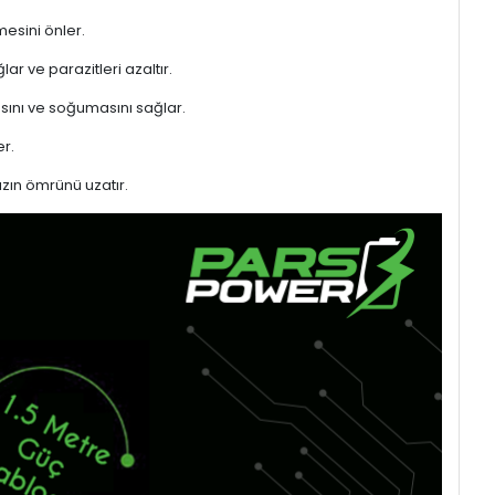
mesini önler.
ar ve parazitleri azaltır.
sını ve soğumasını sağlar.
r.
azın ömrünü uzatır.