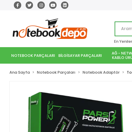
En Yenile
AĞ - NETW
NOTEBOOK PARÇALARI
BİLGİSAYAR PARÇALARI
KABLO ÜRÜ
Ana Sayfa
Notebook Parçaları
Notebook Adaptör
To