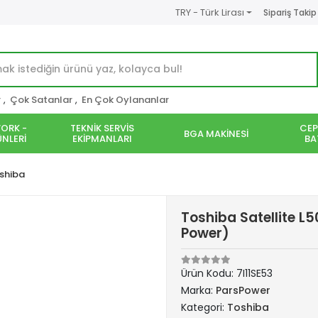
TRY - Türk Lirası
Sipariş Takip
r
,
Çok Satanlar
,
En Çok Oylananlar
ORK -
TEKNİK SERVİS
CEP
BGA MAKİNESİ
NLERİ
EKİPMANLARI
BA
shiba
Toshiba Satellite L
Power)
Ürün Kodu:
7I11SE53
Marka:
ParsPower
Kategori:
Toshiba