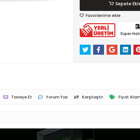
Sepete Ekl
Favorilerime ekle
Süper Hızl
Tavsiye Et
Yorum Yaz
Karşılaştır
Fiyat Alar