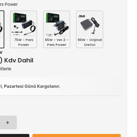
ars Power
75W - Pars
65W - Ver.2 -
90W - Orijinal
s
Power
Pars Power
Üretici
dv
 ) Kdv Dahil
tlerle
ri, Pazartesi Günü Kargolanır.