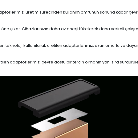
daptörlerimiz, üretim sürecinden kullanım ömrünün sonuna kadar çevrese
le öne çıkar. Cihazlarınızın daha az enerji tüketerek daha verimli çalış
eri teknoloji kullanılarak üretilen adaptörlerimiz, uzun ömürlü ve dayan
en adaptörlerimiz, çevre dostu bir tercih olmanın yanı sıra sürdürülebi