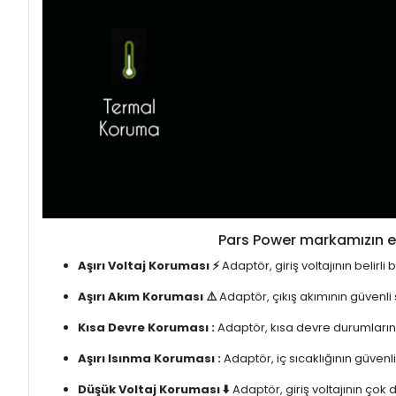
Pars Power markamızın en
Aşırı Voltaj Koruması ⚡
Adaptör, giriş voltajının belirl
Aşırı Akım Koruması ⚠️
Adaptör, çıkış akımının güvenli
Kısa Devre Koruması :
Adaptör, kısa devre durumlarınd
Aşırı Isınma Koruması :
Adaptör, iç sıcaklığının güvenli
Düşük Voltaj Koruması ⬇️
Adaptör, giriş voltajının çok