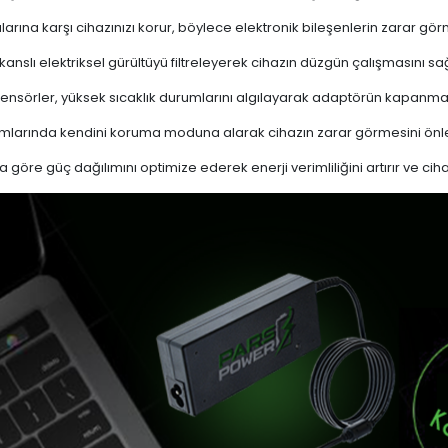
ına karşı cihazınızı korur, böylece elektronik bileşenlerin zarar gör
nslı elektriksel gürültüyü filtreleyerek cihazın düzgün çalışmasını sağl
ensörler, yüksek sıcaklık durumlarını algılayarak adaptörün kapanma
mlarında kendini koruma moduna alarak cihazın zarar görmesini önle
a göre güç dağılımını optimize ederek enerji verimliliğini artırır ve cih