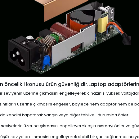
 öncelikli konusu ürün güvenliğidir.Laptop adaptörlerin
i bir seviyenin üzerine çıkmasını engelleyerek cihazınızı yüksek voltajda
 sınırların üzerine çıkmasını engeller, böylece hem adaptör hem de ba
a kendini kapatarak yangın veya diğer tehlikeli durumları önler.
 seviyelerin üzerine çıkmasını engelleyerek aşırı ısınmayı önler ve güven
 düşük seviyelere inmesini engelleyerek stabil bir şarj sağlanmasına ya