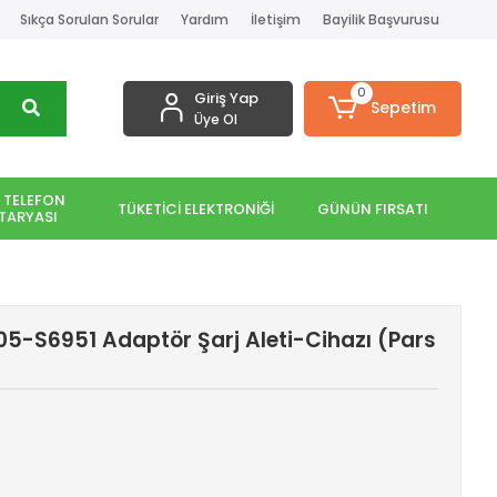
Sıkça Sorulan Sorular
Yardım
İletişim
Bayilik Başvurusu
0
Giriş Yap
Sepetim
Üye Ol
 TELEFON
TÜKETİCİ ELEKTRONİĞİ
GÜNÜN FIRSATI
TARYASI
505-S6951 Adaptör Şarj Aleti-Cihazı (Pars