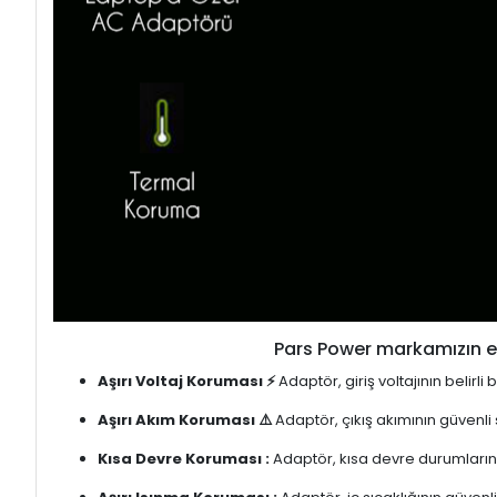
Pars Power markamızın en
Aşırı Voltaj Koruması ⚡
Adaptör, giriş voltajının belirl
Aşırı Akım Koruması ⚠️
Adaptör, çıkış akımının güvenli
Kısa Devre Koruması :
Adaptör, kısa devre durumlarınd