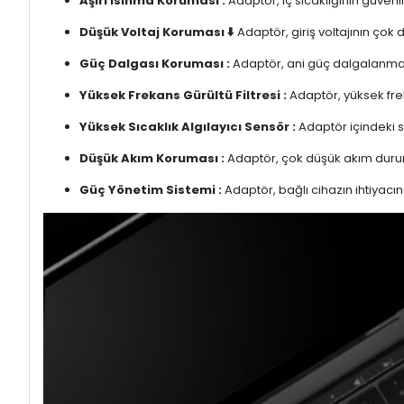
Aşırı Isınma Koruması :
Adaptör, iç sıcaklığının güvenli
Düşük Voltaj Koruması ⬇️
Adaptör, giriş voltajının çok
Güç Dalgası Koruması :
Adaptör, ani güç dalgalanmalar
Yüksek Frekans Gürültü Filtresi :
Adaptör, yüksek freka
Yüksek Sıcaklık Algılayıcı Sensör :
Adaptör içindeki s
Düşük Akım Koruması :
Adaptör, çok düşük akım duru
Güç Yönetim Sistemi :
Adaptör, bağlı cihazın ihtiyacın