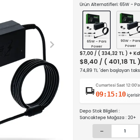
Ürün Alternatifleri: 65W - P
90W - Par
65W - Pars
Power
Power
$7,00
/ ( 334,32 TL ) + K
$8,40
/ ( 401,18 TL 
74,89 TL 'den başlayan taksi
Cumartesi Saat 12:00'a
09:15:09
içerisi
Depo Stok Bilgileri :
Sancaktepe Mağaza : 20+