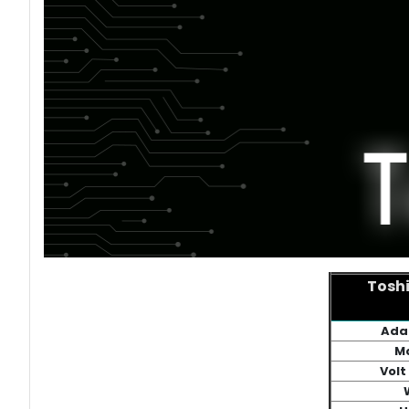
Toshi
Ada
M
Volt