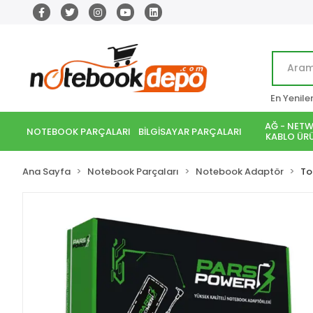
En Yenile
AĞ - NETW
NOTEBOOK PARÇALARI
BİLGİSAYAR PARÇALARI
KABLO ÜRÜ
Ana Sayfa
Notebook Parçaları
Notebook Adaptör
To