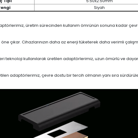
ç Tipi
5.50x2.50mm
Rengi
Siyah
daptörlerimiz, üretim sürecinden kullanım ömrünün sonuna kadar çevrese
le öne çıkar. Cihazlarınızın daha az enerji tüketerek daha verimli çalış
eri teknoloji kullanılarak üretilen adaptörlerimiz, uzun ömürlü ve dayan
en adaptörlerimiz, çevre dostu bir tercih olmanın yanı sıra sürdürülebi