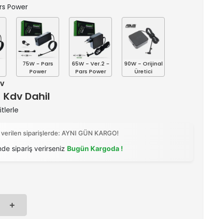
ars Power
s
75W - Pars
65W - Ver.2 -
90W - Orijinal
Power
Pars Power
Üretici
dv
) Kdv Dahil
tlerle
 verilen siparişlerde: AYNI GÜN KARGO!
nde sipariş verirseniz
Bugün Kargoda !