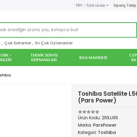
TRY - Türk Lirası
Sipariş Takip
r
,
Çok Satanlar
,
En Çok Oylananlar
ORK -
TEKNİK SERVİS
CEP
BGA MAKİNESİ
NLERİ
EKİPMANLARI
BA
shiba
Toshiba Satellite L
(Pars Power)
Ürün Kodu:
261LU91I
Marka:
ParsPower
Kategori:
Toshiba