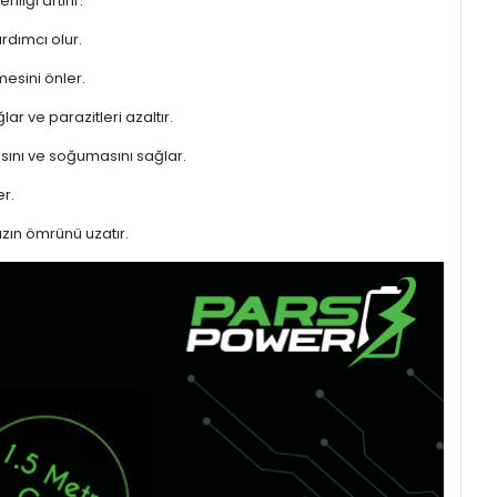
liği artırır.
rdımcı olur.
mesini önler.
ar ve parazitleri azaltır.
sını ve soğumasını sağlar.
r.
azın ömrünü uzatır.