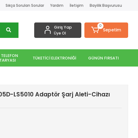
Sıkça Sorulan Sorular
Yardım
İletişim
Bayilik Başvurusu
0
Giriş Yap
Sepetim
Üye Ol
 TELEFON
TÜKETİCİ ELEKTRONİĞİ
GÜNÜN FIRSATI
TARYASI
505D-LS5010 Adaptör Şarj Aleti-Cihazı