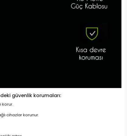
deki güvenlik korumaları:
n korur.
ğlı cihazlar korunur.