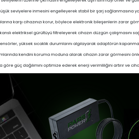
 seviyelerin üzerine çıkmasını engelleyerek aşırı ısınmayı önler ve güven
 düşük seviyelere inmesini engelleyerek stabil bir şarj sağlanmasına ya
ına karşı cihazınızı korur, böylece elektronik bileşenlerin zarar gör
nslı elektriksel gürültüyü filtreleyerek cihazın düzgün çalışmasını sağl
ensörler, yüksek sıcaklık durumlarını algılayarak adaptörün kapanma
mlarında kendini koruma moduna alarak cihazın zarar görmesini önle
a göre güç dağılımını optimize ederek enerji verimliliğini artırır ve cih