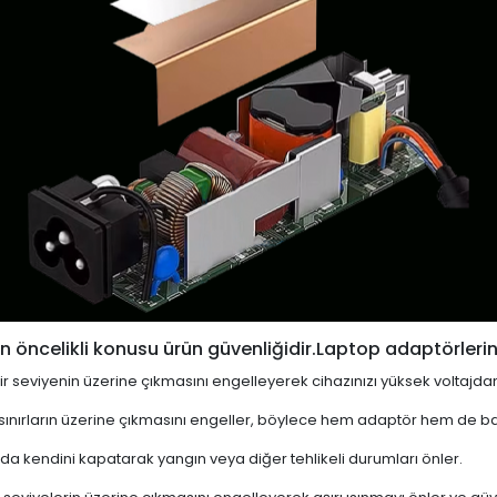
 öncelikli konusu ürün güvenliğidir.Laptop adaptörlerin
i bir seviyenin üzerine çıkmasını engelleyerek cihazınızı yüksek voltajda
 sınırların üzerine çıkmasını engeller, böylece hem adaptör hem de ba
a kendini kapatarak yangın veya diğer tehlikeli durumları önler.