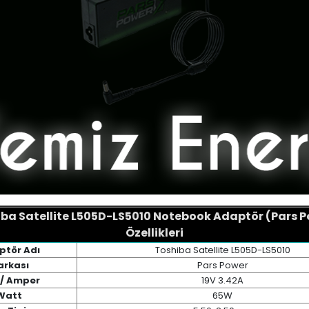
ba Satellite L505D-LS5010 Notebook Adaptör (Pars 
Özellikleri
ptör Adı
Toshiba Satellite L505D-LS5010
arkası
Pars Power
 / Amper
19V 3.42A
Watt
65W