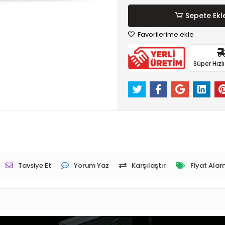
Sepete Ekl
Favorilerime ekle
Süper Hızl
Tavsiye Et
Yorum Yaz
Karşılaştır
Fiyat Alar