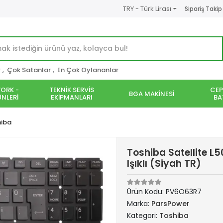
TRY - Türk Lirası
Sipariş Takip
r
,
Çok Satanlar
,
En Çok Oylananlar
ORK -
TEKNİK SERVİS
CEP
BGA MAKİNESİ
NLERİ
EKİPMANLARI
BA
hiba
Toshiba Satellite L
Işıklı (Siyah TR)
Ürün Kodu:
PV6O63R7
Marka:
ParsPower
Kategori:
Toshiba