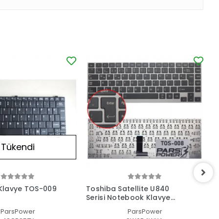
Tükendi
Klavye TOS-009
Toshiba Satellite U840
N
Serisi Notebook Klavye
(Siyah TR)
ParsPower
ParsPower