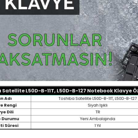
 Satellite L50D-B-11T, L50D-B-127 Notebook Klavye Öze
n Adı
Toshiba Satellite L50D-B-11T, L50D-B-127
e Rengi
Siyah Işıklı
ye Dili
TR
e Durumu
Yeni Ambalajında
i Süresi
1 Yıl