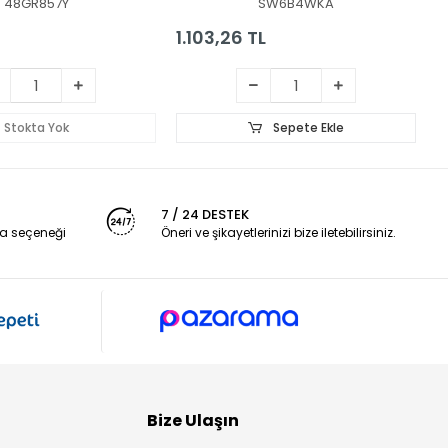
48GR857Y
SW6B4WKA
1.103,26 TL
1
Stokta Yok
Sepete Ekle
7 / 24 DESTEK
a seçeneği
Öneri ve şikayetlerinizi bize iletebilirsiniz.
Bize Ulaşın