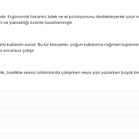
ıdır. Ergonomik tasarım, bilek ve el pozisyonunu destekleyerek uzun sür
mi ve yüksekliği özenle tasarlanmıştır.
rlü kullanım sunar. Bu tür klavyeler, yoğun kullanıma rağmen tuşlarının
a sorunsuz çalışır.
u
llik, özellikle sessiz ortamlarda çalışırken veya yazı yazarken büyük bi