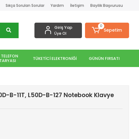
Sıkça Sorulan Sorular
Yardım
İletişim
Bayilik Başvurusu
0
Giriş Yap
Sepetim
Üye Ol
 TELEFON
TÜKETİCİ ELEKTRONİĞİ
GÜNÜN FIRSATI
TARYASI
50D-B-11T, L50D-B-127 Notebook Klavye