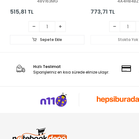
48V163MG
4A4H84BZ
(Beyaz TR)
515,81 TL
773,71 TL
Sepete Ekle
Stokta Yok
Hızlı Teslimat
Siparişleriniz en kısa sürede elinize ulaşır.