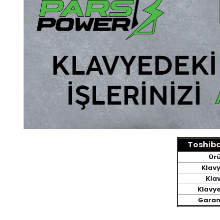
Toshiba
Ürü
Klavy
Klav
Klavy
Garant