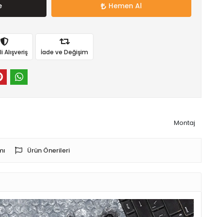
e
Hemen Al
 Alışveriş
İade ve Değişim
Montaj
mı
Ürün Önerileri