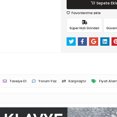
Sepete Ekl
Favorilerime ekle
Süper Hızlı Gönderi
Güvenli
Tavsiye Et
Yorum Yaz
Karşılaştır
Fiyat Alar