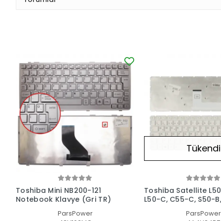
Tükendi
Toshiba Mini NB200-121
Toshiba Satellite L50
Notebook Klavye (Gri TR)
L50-C, C55-C, S50-B
C, L70-C Serisi Uyum
ParsPower
ParsPower
Notebook Klavye Işık