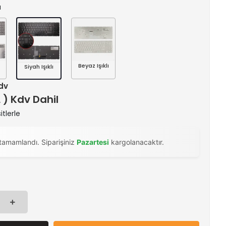
ı
Beyaz Işıklı
Siyah Işıklı
Kdv
L ) Kdv Dahil
itlerle
tamamlandı. Siparişiniz
Pazartesi
kargolanacaktır.