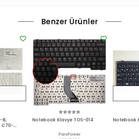
Benzer Ürünler
-B,
Notebook Klavye TOS-014
Notebook 
, C70-
lu
ParsPower
lı