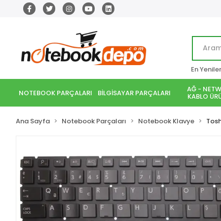
En Yenile
AĞ - NETW
NOTEBOOK PARÇALARI
BİLGİSAYAR PARÇALARI
KABLO ÜRÜ
Ana Sayfa
Notebook Parçaları
Notebook Klavye
Tos