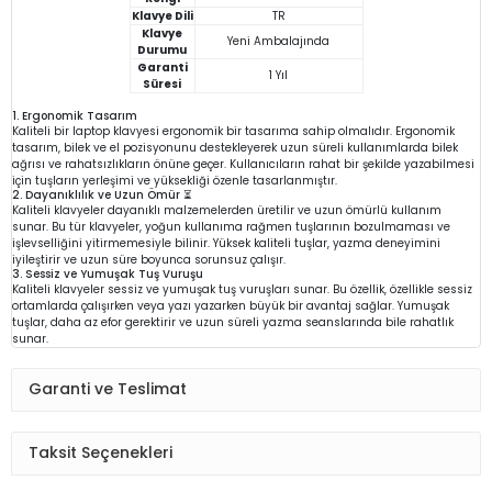
Klavye Dili
TR
Klavye
Yeni Ambalajında
Durumu
Garanti
1 Yıl
Süresi
1. Ergonomik Tasarım
Kaliteli bir laptop klavyesi ergonomik bir tasarıma sahip olmalıdır. Ergonomik
tasarım, bilek ve el pozisyonunu destekleyerek uzun süreli kullanımlarda bilek
ağrısı ve rahatsızlıkların önüne geçer. Kullanıcıların rahat bir şekilde yazabilmesi
için tuşların yerleşimi ve yüksekliği özenle tasarlanmıştır.
2. Dayanıklılık ve Uzun Ömür ⏳
Kaliteli klavyeler dayanıklı malzemelerden üretilir ve uzun ömürlü kullanım
sunar. Bu tür klavyeler, yoğun kullanıma rağmen tuşlarının bozulmaması ve
işlevselliğini yitirmemesiyle bilinir. Yüksek kaliteli tuşlar, yazma deneyimini
iyileştirir ve uzun süre boyunca sorunsuz çalışır.
3. Sessiz ve Yumuşak Tuş Vuruşu
Kaliteli klavyeler sessiz ve yumuşak tuş vuruşları sunar. Bu özellik, özellikle sessiz
ortamlarda çalışırken veya yazı yazarken büyük bir avantaj sağlar. Yumuşak
tuşlar, daha az efor gerektirir ve uzun süreli yazma seanslarında bile rahatlık
sunar.
Garanti ve Teslimat
Taksit Seçenekleri