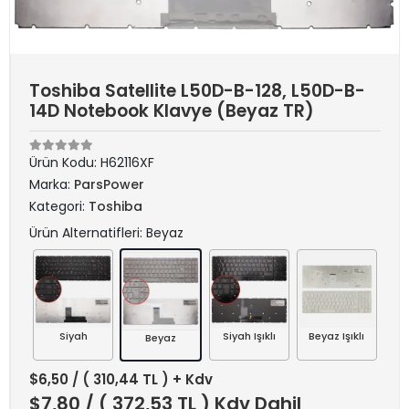
Toshiba Satellite L50D-B-128, L50D-B-
14D Notebook Klavye (Beyaz TR)
Ürün Kodu:
H62116XF
Marka:
ParsPower
Kategori:
Toshiba
Ürün Alternatifleri: Beyaz
Siyah
Siyah Işıklı
Beyaz Işıklı
Beyaz
$6,50
/ ( 310,44 TL ) + Kdv
$7,80
/ ( 372,53 TL ) Kdv Dahil