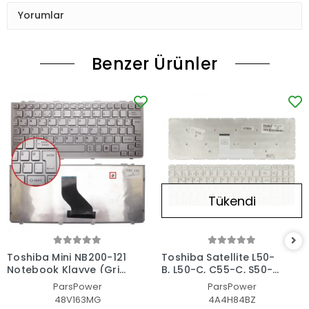
Yorumlar
Benzer Ürünler
Tükendi
Toshiba Mini NB200-121
Toshiba Satellite L50-
Notebook Klavye (Gri
B, L50-C, C55-C, S50-B,
TR)
C70-C, L70-C Serisi
ParsPower
ParsPower
Uyumlu Notebook
48V163MG
4A4H84BZ
Klavye Işıklı (Beyaz TR)