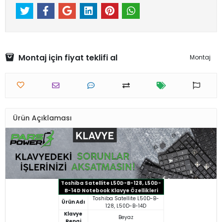
Montaj için fiyat teklifi al
Montaj
Ürün Açıklaması
Toshiba Satellite L50D-B-128, L50D-
B-14D Notebook Klavye Özellikleri
Toshiba Satellite L50D-B-
Ürün Adı
128, L50D-B-14D
Klavye
Beyaz
Rengi