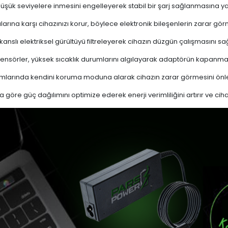
 düşük seviyelere inmesini engelleyerek stabil bir şarj sağlanmasına ya
ına karşı cihazınızı korur, böylece elektronik bileşenlerin zarar gör
nslı elektriksel gürültüyü filtreleyerek cihazın düzgün çalışmasını sağl
ensörler, yüksek sıcaklık durumlarını algılayarak adaptörün kapanma
mlarında kendini koruma moduna alarak cihazın zarar görmesini önle
a göre güç dağılımını optimize ederek enerji verimliliğini artırır ve cih