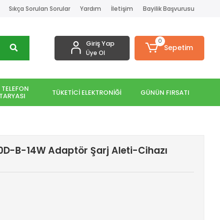
Sıkça Sorulan Sorular
Yardım
İletişim
Bayilik Başvurusu
0
Giriş Yap
Sepetim
Üye Ol
 TELEFON
TÜKETİCİ ELEKTRONİĞİ
GÜNÜN FIRSATI
TARYASI
50D-B-14W Adaptör Şarj Aleti-Cihazı