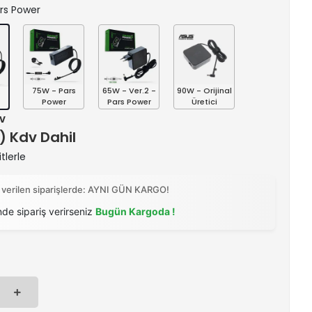
ars Power
75W - Pars
65W - Ver.2 -
90W - Orijinal
s
Power
Pars Power
Üretici
dv
 ) Kdv Dahil
tlerle
 verilen siparişlerde: AYNI GÜN KARGO!
nde sipariş verirseniz
Bugün Kargoda !