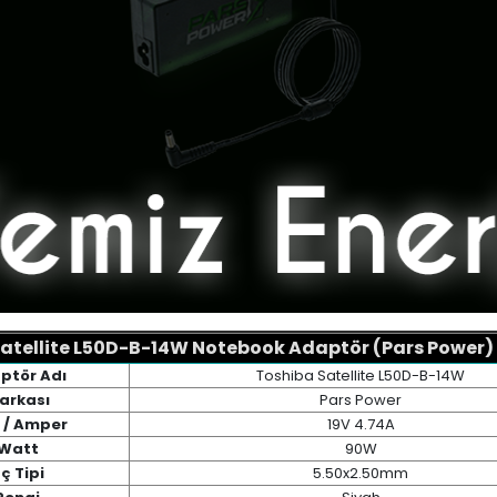
atellite L50D-B-14W Notebook Adaptör (Pars Power) Ö
ptör Adı
Toshiba Satellite L50D-B-14W
arkası
Pars Power
t / Amper
19V 4.74A
Watt
90W
ç Tipi
5.50x2.50mm