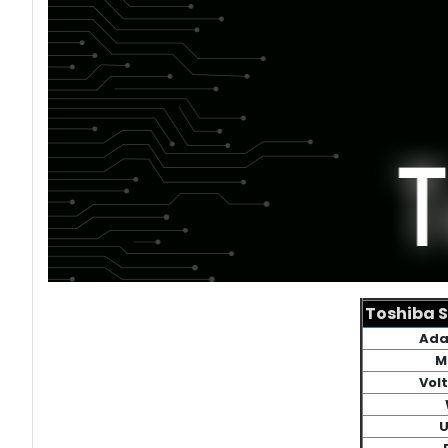
Toshiba S
Ada
M
Vol
U