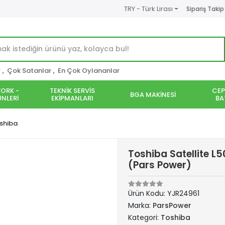
TRY - Türk Lirası
Sipariş Takip
r
,
Çok Satanlar
,
En Çok Oylananlar
ORK -
TEKNİK SERVİS
CEP
BGA MAKİNESİ
NLERİ
EKİPMANLARI
BA
shiba
Toshiba Satellite L
(Pars Power)
Ürün Kodu:
YJR24961
Marka:
ParsPower
Kategori:
Toshiba