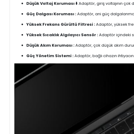
Düşük Voltaj Koruması ⬇️
Adaptör, giriş voltajının çok
Güç Dalgası Koruması :
Adaptör, ani güç dalgalanmalar
Yüksek Frekans Gürültü Filtresi :
Adaptör, yüksek freka
Yüksek Sıcaklık Algılayıcı Sensör :
Adaptör içindeki s
Düşük Akım Koruması :
Adaptör, çok düşük akım duru
Güç Yönetim Sistemi :
Adaptör, bağlı cihazın ihtiyacın