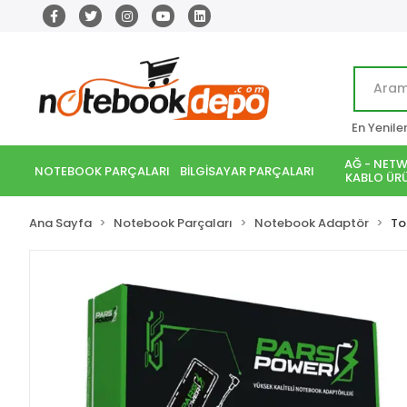
En Yenile
AĞ - NETW
NOTEBOOK PARÇALARI
BİLGİSAYAR PARÇALARI
KABLO ÜRÜ
Ana Sayfa
Notebook Parçaları
Notebook Adaptör
To