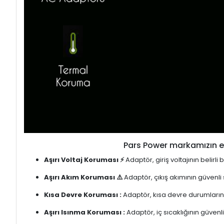
Pars Power markamızın en
Aşırı Voltaj Koruması ⚡
Adaptör, giriş voltajının belirl
Aşırı Akım Koruması ⚠️
Adaptör, çıkış akımının güvenli
Kısa Devre Koruması :
Adaptör, kısa devre durumlarınd
Aşırı Isınma Koruması :
Adaptör, iç sıcaklığının güvenli