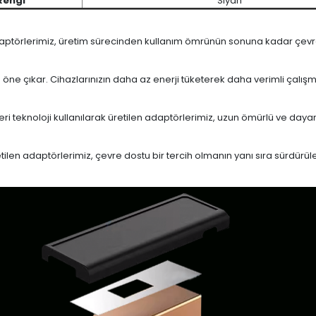
Rengi
Siyah
daptörlerimiz, üretim sürecinden kullanım ömrünün sonuna kadar çevrese
le öne çıkar. Cihazlarınızın daha az enerji tüketerek daha verimli çalış
eri teknoloji kullanılarak üretilen adaptörlerimiz, uzun ömürlü ve dayan
en adaptörlerimiz, çevre dostu bir tercih olmanın yanı sıra sürdürülebi