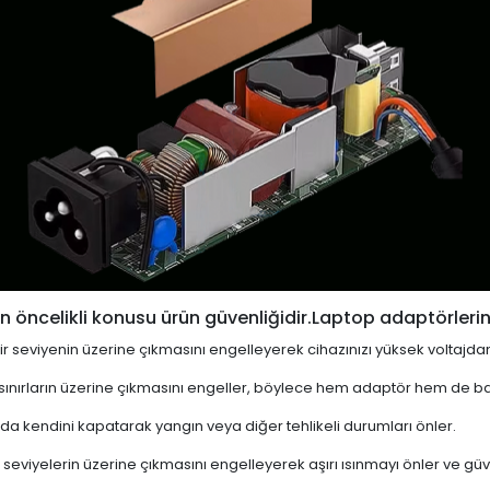
 öncelikli konusu ürün güvenliğidir.Laptop adaptörlerin
i bir seviyenin üzerine çıkmasını engelleyerek cihazınızı yüksek voltajda
 sınırların üzerine çıkmasını engeller, böylece hem adaptör hem de ba
a kendini kapatarak yangın veya diğer tehlikeli durumları önler.
 seviyelerin üzerine çıkmasını engelleyerek aşırı ısınmayı önler ve güven