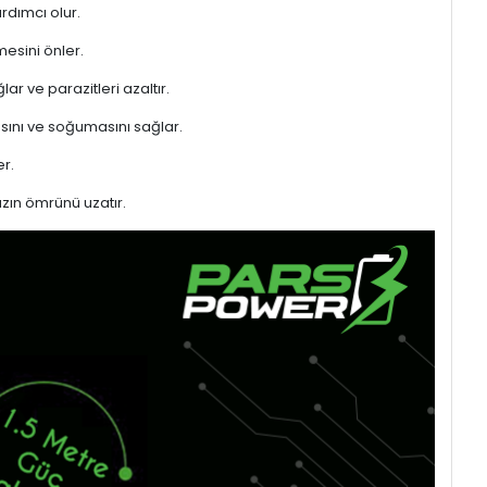
rdımcı olur.
mesini önler.
ar ve parazitleri azaltır.
sını ve soğumasını sağlar.
r.
azın ömrünü uzatır.