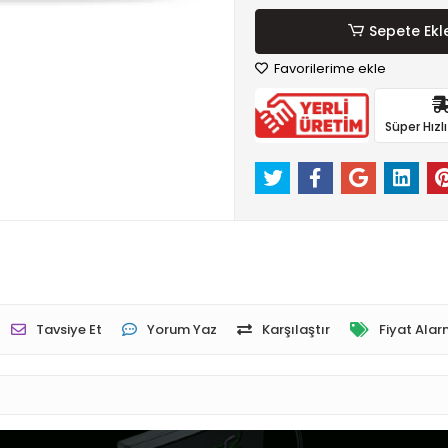
Sepete Ekl
Favorilerime ekle
Süper Hızl
Tavsiye Et
Yorum Yaz
Karşılaştır
Fiyat Alar