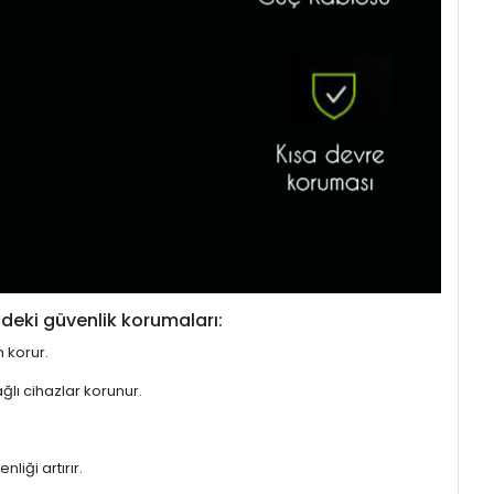
deki güvenlik korumaları:
n korur.
ğlı cihazlar korunur.
liği artırır.