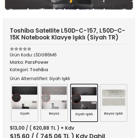
Toshiba Satellite L50D-C-157, L50D-C-
15K Notebook Klavye Işıklı (Siyah TR)
Ürün Kodu:
L5DG86M6
Marka:
ParsPower
Kategori:
Toshiba
Ürün Alternatifleri: Siyah Işıklı
Siyah
Beyaz
Beyaz Işıklı
Siyah Işıklı
$13,00
/ ( 620,88 TL ) + Kdv
$15,60
/ ( 745,06 TL ) Kdv Dahil