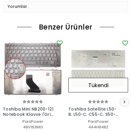
Yorumlar
Benzer Ürünler
Tükendi
Toshiba Mini NB200-121
Toshiba Satellite L50-
Notebook Klavye (Gri
B, L50-C, C55-C, S50-B,
TR)
C70-C, L70-C Serisi
ParsPower
ParsPower
Uyumlu Notebook
48V163MG
4A4H84BZ
Klavye Işıklı (Beyaz TR)