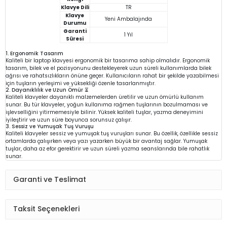
Klavye Dili
TR
Klavye
Yeni Ambalajında
Durumu
Garanti
1 Yıl
Süresi
1. Ergonomik Tasarım
Kaliteli bir laptop klavyesi ergonomik bir tasarıma sahip olmalıdır. Ergonomik
tasarım, bilek ve el pozisyonunu destekleyerek uzun süreli kullanımlarda bilek
ağrısı ve rahatsızlıkların önüne geçer. Kullanıcıların rahat bir şekilde yazabilmesi
için tuşların yerleşimi ve yüksekliği özenle tasarlanmıştır.
2. Dayanıklılık ve Uzun Ömür ⏳
Kaliteli klavyeler dayanıklı malzemelerden üretilir ve uzun ömürlü kullanım
sunar. Bu tür klavyeler, yoğun kullanıma rağmen tuşlarının bozulmaması ve
işlevselliğini yitirmemesiyle bilinir. Yüksek kaliteli tuşlar, yazma deneyimini
iyileştirir ve uzun süre boyunca sorunsuz çalışır.
3. Sessiz ve Yumuşak Tuş Vuruşu
Kaliteli klavyeler sessiz ve yumuşak tuş vuruşları sunar. Bu özellik, özellikle sessiz
ortamlarda çalışırken veya yazı yazarken büyük bir avantaj sağlar. Yumuşak
tuşlar, daha az efor gerektirir ve uzun süreli yazma seanslarında bile rahatlık
sunar.
Garanti ve Teslimat
Taksit Seçenekleri