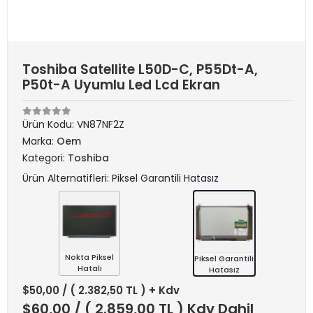
Toshiba Satellite L50D-C, P55Dt-A,
P50t-A Uyumlu Led Lcd Ekran
Ürün Kodu:
VN87NF2Z
Marka:
Oem
Kategori:
Toshiba
Ürün Alternatifleri: Piksel Garantili Hatasız
Nokta Piksel
Piksel Garantili
Hatalı
Hatasız
$50,00
/ ( 2.382,50 TL ) + Kdv
$60,00
/ ( 2.859,00 TL ) Kdv Dahil