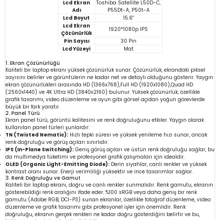
Lcd Ekran
Toshiba Satellite L50D-C,
Adı
P55Dt-A, P50t-A
Lcd Boyut
15.6"
Lcd Ekran
1920*1080p IPS
Çözünürlük
Pin Sayısı
30 Pin
Lcd Yüzeyi
Mat
1. Ekran Çözünürlüğü
Kaliteli bir laptop ekranı yüksek çözünürlük sunar. Çözünürlük, ekrandaki piksel
sayısını belirler ve görüntülerin ne kadar net ve detaylı olduğunu gösterir. Yaygın
ekran çözünürlükleri arasında HD (1366x768),Full HD (1920x1080),Quad HD
(2560x1440) ve 4K Ultra HD (3840x2160) bulunur. Yüksek çözünürlük, özellikle
grafik tasarımı, video düzenleme ve oyun gibi görsel açıdan yoğun görevlerde
büyük bir fark yaratır.
2. Panel Türü
Ekran panel türü, görüntü kalitesini ve renk doğruluğunu etkiler. Yaygın olarak
kullanılan panel türleri şunlardır:
TN (Twisted Nematic):
Hızlı tepki süresi ve yüksek yenileme hızı sunar, ancak
renk doğruluğu ve görüş açıları sınırlıdır.
IPS (In-Plane Switching):
Geniş görüş açıları ve üstün renk doğruluğu sağlar, bu
da multimedya tüketimi ve profesyonel grafik çalışmaları için idealdir.
OLED (Organic Light-Emitting Diode):
Derin siyahlar, canlı renkler ve yüksek
kontrast oranı sunar. Enerji verimliliği yüksektir ve ince tasarımlar sağlar.
3. Renk Doğruluğu ve Gamut
Kaliteli bir laptop ekranı, doğru ve canlı renkler sunmalıdır. Renk gamutu, ekranın
gösterebildiği renk aralığını ifade eder. %100 sRGB veya daha geniş bir renk
gamutu (Adobe RGB, DCI-P3) sunan ekranlar, özellikle fotoğraf düzenleme, video
düzenleme ve grafik tasarımı gibi profesyonel işler için önemlidir. Renk
doğruluğu, ekranın gerçek renkleri ne kadar doğru gösterdiğini belirtir ve bu,