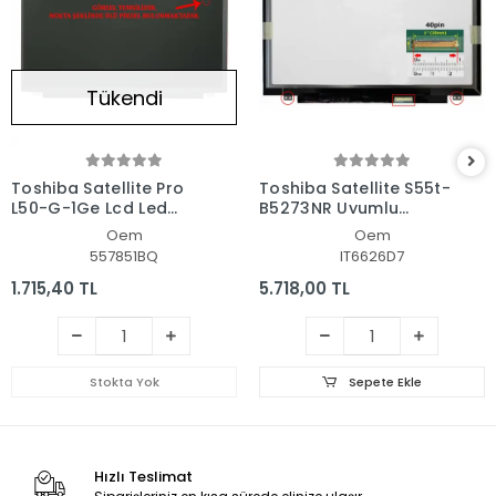
Tükendi
Toshiba Satellite Pro
Toshiba Satellite S55t-
L50-G-1Ge Lcd Led
B5273NR Uyumlu
Ekran - Panel
Notebook Led Ekran
Oem
Oem
557851BQ
IT6626D7
1.715,40 TL
5.718,00 TL
Stokta Yok
Sepete Ekle
Hızlı Teslimat