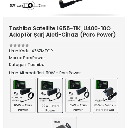
Toshiba Satellite L655-11K, U400-10O
Adaptör Şarj Aleti-Cihazı (Pars Power)
Ürün Kodu:
4Z5ZMTOP
Marka:
ParsPower
Kategori:
Toshiba
Ürün Alternatifleri: 90W - Pars Power
65W - Pars
75W - Pars
65W - Ver.2 -
90W - Pars
Power
Power
Pars Power
Power