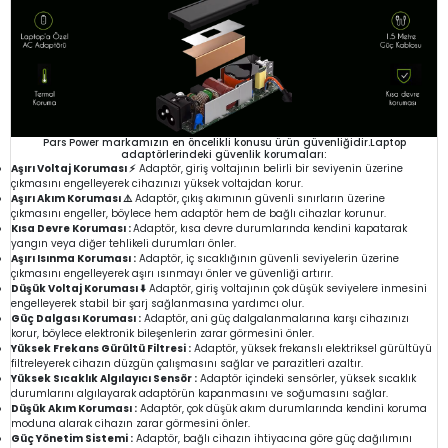
Pars Power markamızın en öncelikli konusu ürün güvenliğidir.Laptop
adaptörlerindeki güvenlik korumaları:
Aşırı Voltaj Koruması ⚡
Adaptör, giriş voltajının belirli bir seviyenin üzerine
çıkmasını engelleyerek cihazınızı yüksek voltajdan korur.
Aşırı Akım Koruması ⚠️
Adaptör, çıkış akımının güvenli sınırların üzerine
çıkmasını engeller, böylece hem adaptör hem de bağlı cihazlar korunur.
Kısa Devre Koruması :
Adaptör, kısa devre durumlarında kendini kapatarak
yangın veya diğer tehlikeli durumları önler.
Aşırı Isınma Koruması :
Adaptör, iç sıcaklığının güvenli seviyelerin üzerine
çıkmasını engelleyerek aşırı ısınmayı önler ve güvenliği artırır.
Düşük Voltaj Koruması ⬇️
Adaptör, giriş voltajının çok düşük seviyelere inmesini
engelleyerek stabil bir şarj sağlanmasına yardımcı olur.
Güç Dalgası Koruması :
Adaptör, ani güç dalgalanmalarına karşı cihazınızı
korur, böylece elektronik bileşenlerin zarar görmesini önler.
Yüksek Frekans Gürültü Filtresi :
Adaptör, yüksek frekanslı elektriksel gürültüyü
filtreleyerek cihazın düzgün çalışmasını sağlar ve parazitleri azaltır.
Yüksek Sıcaklık Algılayıcı Sensör :
Adaptör içindeki sensörler, yüksek sıcaklık
durumlarını algılayarak adaptörün kapanmasını ve soğumasını sağlar.
Düşük Akım Koruması :
Adaptör, çok düşük akım durumlarında kendini koruma
moduna alarak cihazın zarar görmesini önler.
Güç Yönetim Sistemi :
Adaptör, bağlı cihazın ihtiyacına göre güç dağılımını