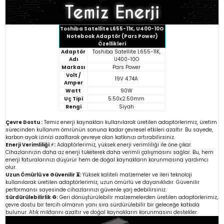
Toshiba Satellite L655-11K, U400-10O
Notebook Adaptör (Pars Power)
Özellikleri
Adaptör
Toshiba Satellite L655-11K,
Adı
U400-10O
Markası
Pars Power
Volt /
19V 4.74A
Amper
Watt
90W
Uç Tipi
5.50x2.50mm
Rengi
Siyah
Çevre Dostu :
Temiz enerji kaynakları kullanılarak üretilen adaptörlerimiz, üretim
sürecinden kullanım ömrünün sonuna kadar çevresel etkileri azaltır. Bu sayede,
karbon ayak izinizi azaltarak çevreye olan katkınızı artırabilirsiniz.
Enerji Verimliliği ⚡:
Adaptörlerimiz, yüksek enerji verimliliği ile öne çıkar.
Cihazlarınızın daha az enerji tüketerek daha verimli çalışmasını sağlar. Bu, hem
enerji faturalarınızı düşürür hem de doğal kaynakların korunmasına yardımcı
olur.
Uzun Ömürlü ve Güvenilir ⏳:
Yüksek kaliteli malzemeler ve ileri teknoloji
kullanılarak üretilen adaptörlerimiz, uzun ömürlü ve dayanıklıdır. Güvenilir
performansı sayesinde cihazlarınızı güvenle şarj edebilirsiniz.
Sürdürülebilirlik ♻️:
Geri dönüştürülebilir malzemelerden üretilen adaptörlerimiz,
çevre dostu bir tercih olmanın yanı sıra sürdürülebilir bir geleceğe katkıda
bulunur. Atık miktarını azaltır ve doğal kaynakların korunmasını destekler.