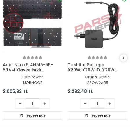
Acer Nitro 5 AN515-55-
Toshiba Portege
53AM Klavye Işıklı
X20W, X20W-D, X20W-
(Siyah TR)
E Adaptör Şarj Aleti-
ParsPower
Orijinal Üretici
Cihazı
1JOBNOQ5
2SQW2A55
2.005,92 TL
2.292,48 TL
Sepete Ekle
Sepete Ekle