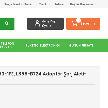
Sıkça Sorulan Sorular
Yardım
İletişim
Bayilik Başvurusu
0
Giriş Yap
Sepetim
Üye Ol
 TELEFON
TÜKETİCİ ELEKTRONİĞİ
GÜNÜN FIRSATI
TARYASI
750-1PE, L855-B724 Adaptör Şarj Aleti-