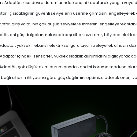
 :
Adaptör, kısa devre durumlarında kendini kapatarak yangın veya diğ
ör, iç sıcaklığının güvenli seviyelerin üzerine çıkmasını engelleyerek aşı
ptör, giriş voltajının çok düşük seviyelere inmesini engelleyerek stabi
tör, ani güç dalgalanmalarına karşı cihazınızı korur, böylece elektron
daptör, yüksek frekanslı elektriksel gürültüyü filtreleyerek cihazın düz
Adaptör içindeki sensörler, yüksek sıcaklık durumlarını algılayarak 
Adaptör, çok düşük akım durumlarında kendini koruma moduna alarak
bağlı cihazın ihtiyacına göre güç dağılımını optimize ederek enerji verim