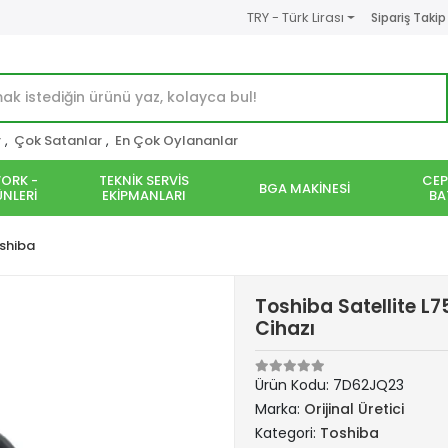
TRY - Türk Lirası
Sipariş Takip
r
,
Çok Satanlar
,
En Çok Oylananlar
ORK -
TEKNİK SERVİS
CEP
BGA MAKİNESİ
NLERİ
EKİPMANLARI
BA
shiba
Toshiba Satellite L
Cihazı
Ürün Kodu:
7D62JQ23
Marka:
Orijinal Üretici
Kategori:
Toshiba