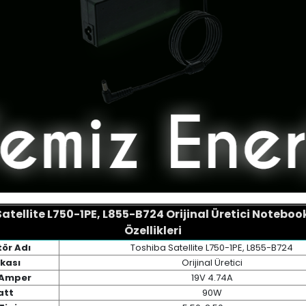
atellite L750-1PE, L855-B724 Orijinal Üretici Notebo
Özellikleri
ör Adı
Toshiba Satellite L750-1PE, L855-B724
kası
Orijinal Üretici
/ Amper
19V 4.74A
att
90W