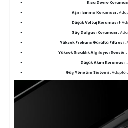
Kısa Devre Koruması
Aşırı Isınma Koruması :
Adapt
Düşük Voltaj Koruması ⬇️
Ada
Güç Dalgası Koruması :
Adap
Yüksek Frekans Gürültü Filtresi :
A
Yüksek Sıcaklık Algılayıcı Sensör :
Düşük Akım Koruması :
Güç Yönetim Sistemi :
Adaptör, 