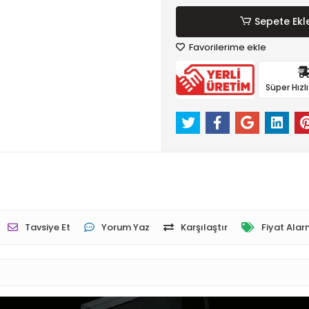
Sepete Ekl
Favorilerime ekle
Süper Hızl
Tavsiye Et
Yorum Yaz
Karşılaştır
Fiyat Alar