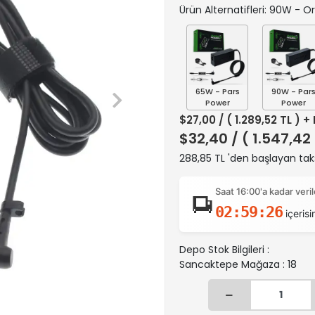
Ürün Alternatifleri: 90W - Ori
65W - Pars
90W - Par
Power
Power
$27,00
/ ( 1.289,52 TL ) +
$32,40
/ ( 1.547,42
288,85 TL 'den başlayan taks
Saat 16:00'a kadar ver
02:59:25
içerisi
Depo Stok Bilgileri :
Sancaktepe Mağaza : 18