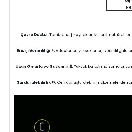
Uç 
Re
Çevre Dostu :
Temiz enerji kaynakları kullanılarak üretile
Enerji Verimliliği ⚡:
Adaptörler, yüksek enerji verimliliği ile
Uzun Ömürlü ve Güvenilir ⏳:
Yüksek kaliteli malzemeler ve il
Sürdürülebilirlik ♻️:
Geri dönüştürülebilir malzemelerden üret