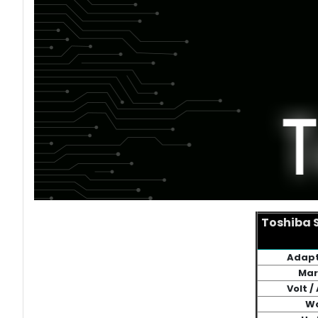
Toshiba S
Adapt
Mar
Volt 
W