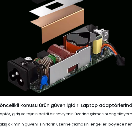
öncelikli konusu ürün güvenliğidir. Laptop adaptörlerind
ptör, giriş voltajının belirli bir seviyenin üzerine çıkmasını engelleyer
ıkış akımının güvenli sınırların üzerine çıkmasını engeller, böylece 