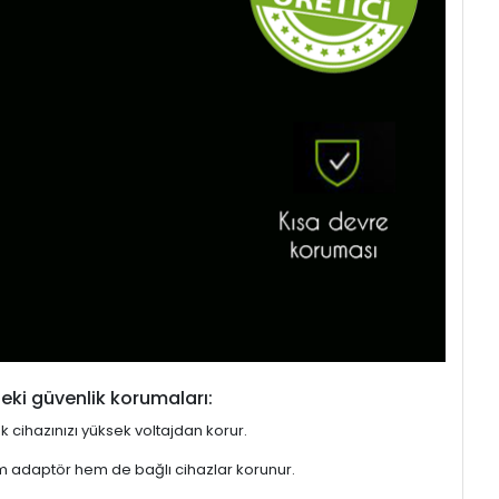
eki güvenlik korumaları:
ek cihazınızı yüksek voltajdan korur.
hem adaptör hem de bağlı cihazlar korunur.