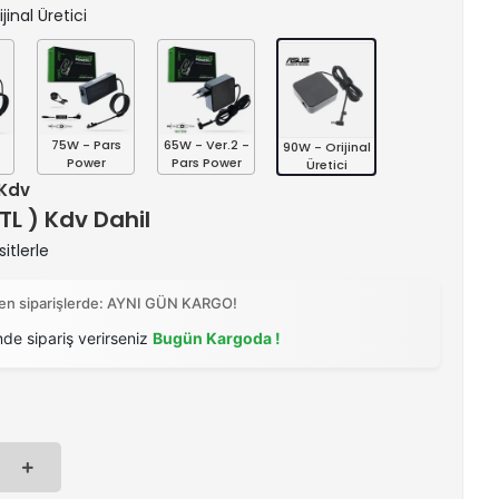
jinal Üretici
s
75W - Pars
65W - Ver.2 -
90W - Orijinal
Power
Pars Power
Üretici
 Kdv
 TL ) Kdv Dahil
itlerle
ilen siparişlerde: AYNI GÜN KARGO!
nde sipariş verirseniz
Bugün Kargoda !