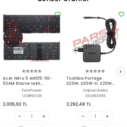
Acer Nitro 5 AN515-55-
Toshiba Portege
53AM Klavye Işıklı
X20W, X20W-D, X20W-
(Siyah TR)
E Adaptör Şarj Aleti-
ParsPower
Orijinal Üretici
Cihazı
1JOBNOQ5
2SQW2A55
2.005,92 TL
2.292,48 TL