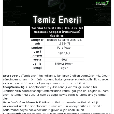
Toshiba Satellite L875-136, L655-173
Notebook Adaptör (Pars Power)
Özellikleri
Adaptör
Toshiba Satellite L875-136,
Adı
L655-173
Markası
Pars Power
Volt /
19V 4.74A
Amper
Watt
90W
Uç Tipi
5.50x2.50mm
Rengi
Siyah
Çevre Dostu :
Temiz enerji kaynakları kullanılarak üretilen adaptörlerimiz, üretim
sürecinden kullanım ömrünün sonuna kadar çevresel etkileri azaltır. Bu sayede,
karbon ayak izinizi azaltarak çevreye olan katkınızı artırabilirsiniz.
Enerji Verimliliği ⚡:
Adaptörlerimiz, yüksek enerji verimliliği ile öne çıkar.
Cihazlarınızın daha az enerji tüketerek daha verimli çalışmasını sağlar. Bu, hem
enerji faturalarınızı düşürür hem de doğal kaynakların korunmasına yardımcı
olur.
Uzun Ömürlü ve Güvenilir ⏳:
Yüksek kaliteli malzemeler ve ileri teknoloji
kullanılarak üretilen adaptörlerimiz, uzun ömürlü ve dayanıklıdır. Güvenilir
performansı sayesinde cihazlarınızı güvenle şarj edebilirsiniz.
Sürdürülebilirlik ♻️:
Geri dönüştürülebilir malzemelerden üretilen adaptörlerimiz,