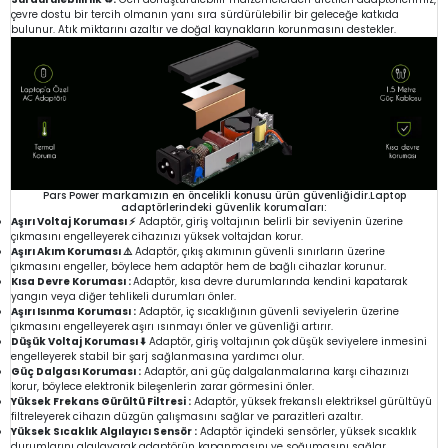
çevre dostu bir tercih olmanın yanı sıra sürdürülebilir bir geleceğe katkıda
bulunur. Atık miktarını azaltır ve doğal kaynakların korunmasını destekler.
Pars Power markamızın en öncelikli konusu ürün güvenliğidir.Laptop
adaptörlerindeki güvenlik korumaları:
Aşırı Voltaj Koruması ⚡
Adaptör, giriş voltajının belirli bir seviyenin üzerine
çıkmasını engelleyerek cihazınızı yüksek voltajdan korur.
Aşırı Akım Koruması ⚠️
Adaptör, çıkış akımının güvenli sınırların üzerine
çıkmasını engeller, böylece hem adaptör hem de bağlı cihazlar korunur.
Kısa Devre Koruması :
Adaptör, kısa devre durumlarında kendini kapatarak
yangın veya diğer tehlikeli durumları önler.
Aşırı Isınma Koruması :
Adaptör, iç sıcaklığının güvenli seviyelerin üzerine
çıkmasını engelleyerek aşırı ısınmayı önler ve güvenliği artırır.
Düşük Voltaj Koruması ⬇️
Adaptör, giriş voltajının çok düşük seviyelere inmesini
engelleyerek stabil bir şarj sağlanmasına yardımcı olur.
Güç Dalgası Koruması :
Adaptör, ani güç dalgalanmalarına karşı cihazınızı
korur, böylece elektronik bileşenlerin zarar görmesini önler.
Yüksek Frekans Gürültü Filtresi :
Adaptör, yüksek frekanslı elektriksel gürültüyü
filtreleyerek cihazın düzgün çalışmasını sağlar ve parazitleri azaltır.
Yüksek Sıcaklık Algılayıcı Sensör :
Adaptör içindeki sensörler, yüksek sıcaklık
durumlarını algılayarak adaptörün kapanmasını ve soğumasını sağlar.