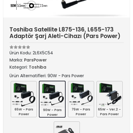
Toshiba Satellite L875-136, L655-173
Adaptör Şarj Aleti-Cihazı (Pars Power)
Ürün Kodu:
2L6X5C54
Marka:
ParsPower
Kategori:
Toshiba
Ürün Alternatifleri: 90W - Pars Power
65W - Pars
75W - Pars
65W - Ver.2 -
90W - Pars
Power
Power
Pars Power
Power