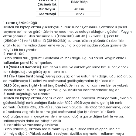
1366*768p
Çözünürlük
Pin Sayısı
40 Pin
Lcd Yüzeyi
Parlak
1. Ekran Çözünürlüğü
Kaliteli bir laptop ekranı yüksek çözünürlük sunar. Çözünürlük, ekrandaki piksel
sayısını belirler ve görüntülerin ne kadar net ve detaylı olduğunu gösterir. Yaygın
ekran çözünürlükleri arasında HD (1366x768),Full HD (1920x1080),Quad HD
(2560x1440) ve 4K Ultra HD (3840x2160) bulunur. Yüksek çözünürlük, özellikle
grafik tasarımı, video düzenleme ve oyun gibi görsel açıdan yoğun görevlerde
büyük bir fark yaratır.
2. Panel Türü
Ekran panel türü, görüntü kalitesini ve renk doğruluğunu etkiler. Yaygın olarak
kullanılan panel türleri şunlardır:
TN (Twisted Nematic):
Hızlı tepki süresi ve yüksek yenileme hızı sunar, ancak
renk doğruluğu ve görüş açıları sınırlıdır.
IPS (In-Plane Switching):
Geniş görüş açıları ve üstün renk doğruluğu sağlar, bu
da multimedya tüketimi ve profesyonel grafik çalışmaları için idealdir.
OLED (Organic Light-Emitting Diode):
Derin siyahlar, canlı renkler ve yüksek
kontrast oranı sunar. Enerji verimliliği yüksektir ve ince tasarımlar sağlar.
3. Renk Doğruluğu ve Gamut
Kaliteli bir laptop ekranı, doğru ve canlı renkler sunmalıdır. Renk gamutu, ekranın
gösterebildiği renk aralığını ifade eder. %100 sRGB veya daha geniş bir renk
gamutu (Adobe RGB, DCI-P3) sunan ekranlar, özellikle fotoğraf düzenleme, video
düzenleme ve grafik tasarımı gibi profesyonel işler için önemlidir. Renk
doğruluğu, ekranın gerçek renkleri ne kadar doğru gösterdiğini belirtir ve bu,
kalibrasyonla daha da iyileştirilebilir.
4. Parlaklık ve Yansımayı Önleme
Ekran parlaklığı, ekranın maksimum ışık çıkışını ifade eder ve genellikle nit
birimiyle ölçülür. Yüksek parlaklık seviyesi, özellikle dış mekan kullanımı veya