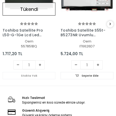
Tükendi
Toshiba Satellite Pro
Toshiba Satellite S55t-
L50-G-1Ge Lcd Led
B5273NR Uyumlu
Ekran - Panel
Notebook Led Ekran
Oem
Oem
557851BQ
IT6626D7
1.717,20 TL
5.724,00 TL
Stokta Yok
Sepete Ekle
Hızlı Teslimat
Siparişleriniz en kısa sürede elinize ulaşır.
Güvenli Alışveriş
Güvenli ve kolay ödeme sistemi