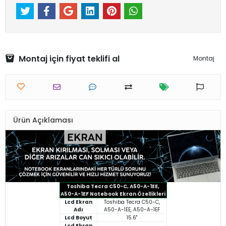
Montaj için fiyat teklifi al
Montaj
Ürün Açıklaması
Toshiba Tecra C50-C, A50-A-1EE,
A50-A-1EF Notebook Ekran Özellikleri
Lcd Ekran
Toshiba Tecra C50-C,
Adı
A50-A-1EE, A50-A-1EF
Lcd Boyut
15.6"
Lcd Ekran