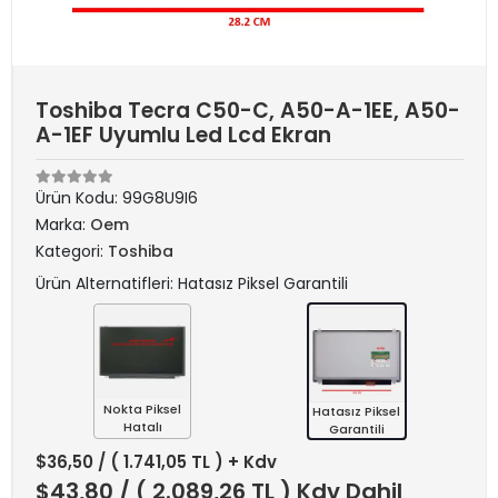
Toshiba Tecra C50-C, A50-A-1EE, A50-
A-1EF Uyumlu Led Lcd Ekran
Ürün Kodu:
99G8U9I6
Marka:
Oem
Kategori:
Toshiba
Ürün Alternatifleri: Hatasız Piksel Garantili
Nokta Piksel
Hatasız Piksel
Hatalı
Garantili
$36,50
/ ( 1.741,05 TL ) + Kdv
$43,80
/ ( 2.089,26 TL ) Kdv Dahil