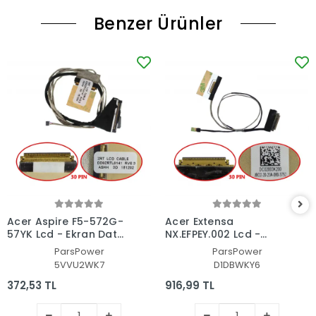
Benzer Ürünler
Acer Aspire F5-572G-
Acer Extensa
57YK Lcd - Ekran Data
NX.EFPEY.002 Lcd -
Flex Kablosu
Ekran Data Flex
ParsPower
ParsPower
Kablosu
5VVU2WK7
D1DBWKY6
372,53 TL
916,99 TL