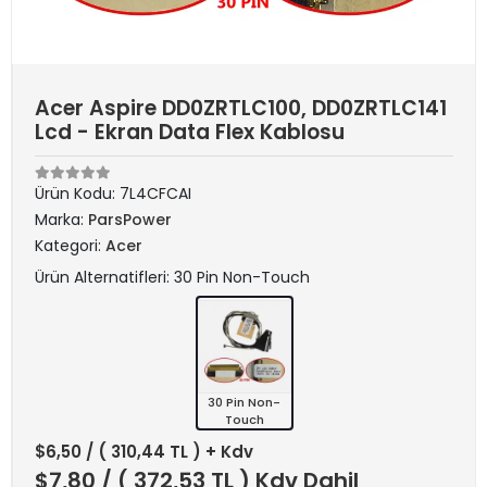
Acer Aspire DD0ZRTLC100, DD0ZRTLC141
Lcd - Ekran Data Flex Kablosu
Ürün Kodu:
7L4CFCAI
Marka:
ParsPower
Kategori:
Acer
Ürün Alternatifleri: 30 Pin Non-Touch
30 Pin Non-
Touch
$6,50
/ ( 310,44 TL ) + Kdv
$7,80
/ ( 372,53 TL ) Kdv Dahil