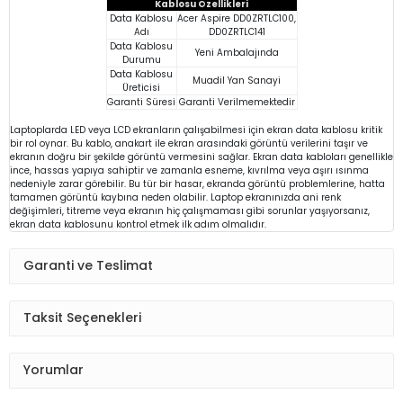
Kablosu Özellikleri
Data Kablosu
Acer Aspire DD0ZRTLC100,
Adı
DD0ZRTLC141
Data Kablosu
Yeni Ambalajında
Durumu
Data Kablosu
Muadil Yan Sanayi
Üreticisi
Garanti Süresi
Garanti Verilmemektedir
Laptoplarda LED veya LCD ekranların çalışabilmesi için ekran data kablosu kritik
bir rol oynar. Bu kablo, anakart ile ekran arasındaki görüntü verilerini taşır ve
ekranın doğru bir şekilde görüntü vermesini sağlar. Ekran data kabloları genellikle
ince, hassas yapıya sahiptir ve zamanla esneme, kıvrılma veya aşırı ısınma
nedeniyle zarar görebilir. Bu tür bir hasar, ekranda görüntü problemlerine, hatta
tamamen görüntü kaybına neden olabilir. Laptop ekranınızda ani renk
değişimleri, titreme veya ekranın hiç çalışmaması gibi sorunlar yaşıyorsanız,
ekran data kablosunu kontrol etmek ilk adım olmalıdır.
Garanti ve Teslimat
Taksit Seçenekleri
Yorumlar