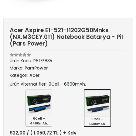
Acer Aspire E1-521-11202G50Mnks
(NX.M3CEY.011) Notebook Batarya - Pil
(Pars Power)
Ürün Kodu:
P817E835
Marka:
ParsPower
Kategori:
Acer
Ürün Alternatifleri: 9Cell - 6600mAh.
6Cell -
9Cell -
4400mAh.
6600mAh.
$22,00
/ ( 1.050,72 TL ) + Kdv