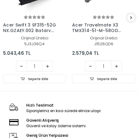
Acer Swift 3 SF315-52G
Acer Travelmate X3
NX.GZAEY.002 Batarya
TMX314-51-M-58QD
- Pil
NX.VJVEG.001 Batarya
Orijinal Üretici
Orijinal Üretici
- Pil
5J3J39Q4
J1526QD6
5.043,46 TL
2.579,04 TL
Sepete Ekle
Sepete Ekle
Hızlı Teslimat
Siparişleriniz en kısa sürede elinize ulaşır.
Güvenli Alışveriş
Güvenli ve kolay ödeme sistemi
Geniş Ürün Yelpazesi