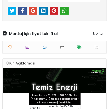
Montaj için fiyat teklifi al
Montaj
Ürün Açıklaması
Acer Aspire E1-521-11202G50Mnks
(NX.M3CEY.011) Notebook Batarya -
Pil (Pars Power) Özellikleri
Acer Aspire E1-521-
Ürün Adı