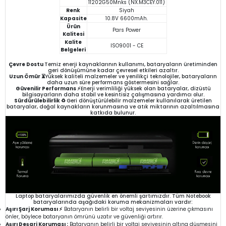
11202G50Mnks (NX.M3CEY.011)
Renk
Siyah
Kapasite
10.8V 6600mAh.
Ürün
Pars Power
Kalitesi
Kalite
ISO9001 - CE
Belgeleri
Çevre Dostu
Temiz enerji kaynaklarının kullanımı, bataryaların üretiminden
geri dönüşümüne kadar çevresel etkileri azaltır.
Uzun Ömür ⏳
Yüksek kaliteli malzemeler ve yenilikçi teknolojiler, bataryaların
daha uzun süre performans göstermesini sağlar.
Güvenilir Performans ⚡
Enerji verimliliği yüksek olan bataryalar, dizüstü
bilgisayarların daha stabil ve kesintisiz çalışmasına yardımcı olur.
Sürdürülebilirlik ♻️
Geri dönüştürülebilir malzemeler kullanılarak üretilen
bataryalar, doğal kaynakların korunmasına ve atık miktarının azaltılmasına
katkıda bulunur.
Laptop bataryalarımızda güvenlik en önemli şartımızdır. Tüm Notebook
bataryalarında aşağıdaki koruma mekanizmaları vardır:
Aşırı Şarj Koruması ⚡
Bataryanın belirli bir voltaj seviyesinin üzerine çıkmasını
önler, böylece bataryanın ömrünü uzatır ve güvenliği artırır.
Aşırı Deşarj Koruması :
Bataryanın belirli bir voltaj seviyesinin altına düşmesini