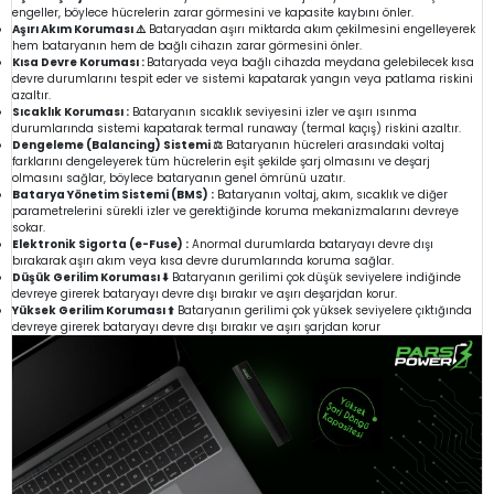
engeller, böylece hücrelerin zarar görmesini ve kapasite kaybını önler.
Aşırı Akım Koruması ⚠️
Bataryadan aşırı miktarda akım çekilmesini engelleyerek
hem bataryanın hem de bağlı cihazın zarar görmesini önler.
Kısa Devre Koruması :
Bataryada veya bağlı cihazda meydana gelebilecek kısa
devre durumlarını tespit eder ve sistemi kapatarak yangın veya patlama riskini
azaltır.
Sıcaklık Koruması :
Bataryanın sıcaklık seviyesini izler ve aşırı ısınma
durumlarında sistemi kapatarak termal runaway (termal kaçış) riskini azaltır.
Dengeleme (Balancing) Sistemi ⚖️
Bataryanın hücreleri arasındaki voltaj
farklarını dengeleyerek tüm hücrelerin eşit şekilde şarj olmasını ve deşarj
olmasını sağlar, böylece bataryanın genel ömrünü uzatır.
Batarya Yönetim Sistemi (BMS) :
Bataryanın voltaj, akım, sıcaklık ve diğer
parametrelerini sürekli izler ve gerektiğinde koruma mekanizmalarını devreye
sokar.
Elektronik Sigorta (e-Fuse) :
Anormal durumlarda bataryayı devre dışı
bırakarak aşırı akım veya kısa devre durumlarında koruma sağlar.
Düşük Gerilim Koruması ⬇️
Bataryanın gerilimi çok düşük seviyelere indiğinde
devreye girerek bataryayı devre dışı bırakır ve aşırı deşarjdan korur.
Yüksek Gerilim Koruması ⬆️
Bataryanın gerilimi çok yüksek seviyelere çıktığında
devreye girerek bataryayı devre dışı bırakır ve aşırı şarjdan korur