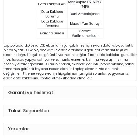
Acer Aspire F5-573G-
Data Kablosu Adı
74P0
Data Kablosu
Yeni Ambalajında
Durumu
Data Kablosu
Muadil Yan Sanayi
Üreticisi
Garanti
Garanti Süresi
Verilmemektedir
Laptoplarda LED veya LCD ekranların çalışabilmesi için ekran data kablosu kritik
bir rol oynar. Bu kablo, anakart ile ekran arasındaki görüntü verilerini taşır ve
ekranın doğru bir şekilde görüntü vermesini sağlar. Ekran data kabloları genellikle
ince, hassas yapıya sahiptir ve zamanla esneme, kıvrılma veya aşırı ısınma
nedeniyle zarar görebilir. Bu tür bir hasar, ekranda görüntü problemlerine, hatta
tamamen görüntü kaybına neden olabilir. Laptop ekranınızda ani renk
değişimleri, titreme veya ekranın hiç çalışmaması gibi sorunlar yaşıyorsanız,
ekran data kablosunu kontrol etmek ilk adım olmalıdır.
Garanti ve Teslimat
Taksit Seçenekleri
Yorumlar