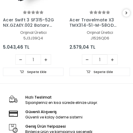
Acer Swift 3 SF315-52G
Acer Travelmate X3
NX.GZAEY.002 Batarya
TMX314-51-M-58QD
- Pil
NX.VJVEG.001 Batarya
Orijinal Üretici
Orijinal Üretici
- Pil
5J3J39Q4
J1526QD6
5.043,46 TL
2.579,04 TL
Sepete Ekle
Sepete Ekle
Hızlı Teslimat
Siparişleriniz en kısa sürede elinize ulaşır.
Güvenli Alışveriş
Güvenli ve kolay ödeme sistemi
Geniş Ürün Yelpazesi
Binlerce ürün ve kampanya seçeneği