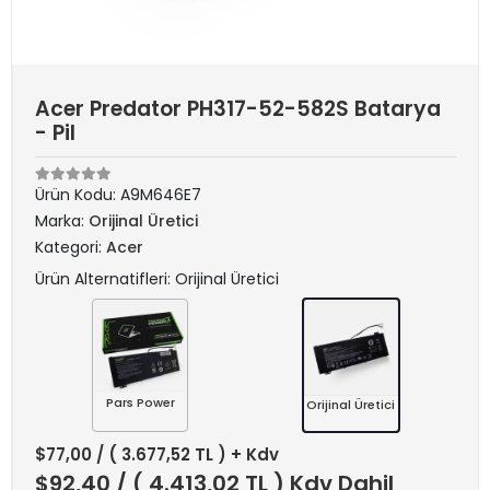
Acer Predator PH317-52-582S Batarya
- Pil
Ürün Kodu:
A9M646E7
Marka:
Orijinal Üretici
Kategori:
Acer
Ürün Alternatifleri: Orijinal Üretici
Pars Power
Orijinal Üretici
$77,00
/ ( 3.677,52 TL ) + Kdv
$92,40
/ ( 4.413,02 TL ) Kdv Dahil