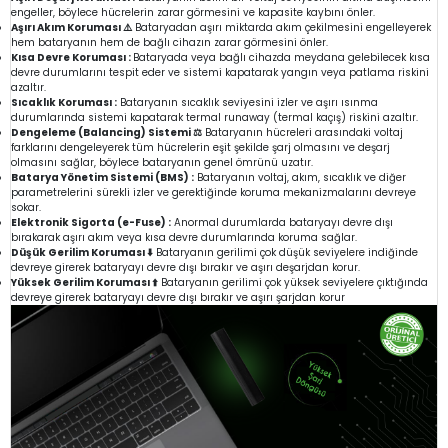
engeller, böylece hücrelerin zarar görmesini ve kapasite kaybını önler.
Aşırı Akım Koruması ⚠️
Bataryadan aşırı miktarda akım çekilmesini engelleyerek
hem bataryanın hem de bağlı cihazın zarar görmesini önler.
Kısa Devre Koruması :
Bataryada veya bağlı cihazda meydana gelebilecek kısa
devre durumlarını tespit eder ve sistemi kapatarak yangın veya patlama riskini
azaltır.
Sıcaklık Koruması :
Bataryanın sıcaklık seviyesini izler ve aşırı ısınma
durumlarında sistemi kapatarak termal runaway (termal kaçış) riskini azaltır.
Dengeleme (Balancing) Sistemi ⚖️
Bataryanın hücreleri arasındaki voltaj
farklarını dengeleyerek tüm hücrelerin eşit şekilde şarj olmasını ve deşarj
olmasını sağlar, böylece bataryanın genel ömrünü uzatır.
Batarya Yönetim Sistemi (BMS) :
Bataryanın voltaj, akım, sıcaklık ve diğer
parametrelerini sürekli izler ve gerektiğinde koruma mekanizmalarını devreye
sokar.
Elektronik Sigorta (e-Fuse) :
Anormal durumlarda bataryayı devre dışı
bırakarak aşırı akım veya kısa devre durumlarında koruma sağlar.
Düşük Gerilim Koruması ⬇️
Bataryanın gerilimi çok düşük seviyelere indiğinde
devreye girerek bataryayı devre dışı bırakır ve aşırı deşarjdan korur.
Yüksek Gerilim Koruması ⬆️
Bataryanın gerilimi çok yüksek seviyelere çıktığında
devreye girerek bataryayı devre dışı bırakır ve aşırı şarjdan korur