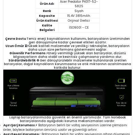
Acer Predator PH317-52-
Ürün Adı
582S
Renk
Siyah
Kapasite
15.4V 3815mAh.
Ürün Kalitesi
Orijinal Üretici
Kalite
ISO9001 - CE
Belgeleri
Çevre Dostu
Temiz enerji kaynaklarının kullanımı, bataryaların üretiminden
geri dönüşümüne kadar çevresel etkileri azaltır.
Uzun Ömür ⏳
Yüksek kaliteli malzemeler ve yenilikçi teknolojiler, bataryaların
daha uzun süre performans göstermesini sağlar.
Güvenilir Performans ⚡
Enerji verimliliği yüksek olan bataryalar, dizüstü
bilgisayarların daha stabil ve kesintisiz çalışmasına yardımcı olur.
Sürdürülebilirlik ♻️
Geri dönüştürülebilir malzemeler kullanılarak üretilen
bataryalar, doğal kaynakların korunmasına ve atık miktarının azaltılmasına
katkıda bulunur.
Laptop bataryalarımızda güvenlik en önemli şartımızdır. Tüm Notebook
bataryalarında aşağıdaki koruma mekanizmaları vardır:
Aşırı Şarj Koruması ⚡
Bataryanın belirli bir voltaj seviyesinin üzerine çıkmasını
önler, böylece bataryanın ömrünü uzatır ve güvenliği artırır.
Aşırı Deşarj Koruması :
Bataryanın belirli bir voltaj seviyesinin altına düşmesini