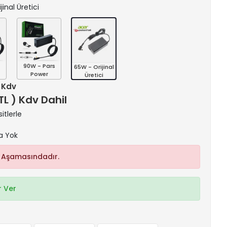
jinal Üretici
s
90W - Pars
65W - Orijinal
Power
Üretici
+ Kdv
 TL ) Kdv Dahil
itlerle
a Yok
 Aşamasındadır.
 Ver