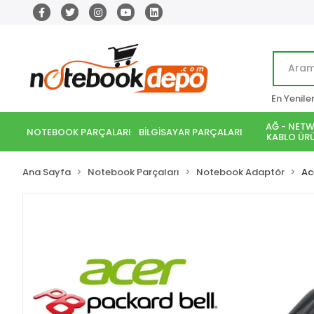
En Yenile
AĞ - NETW
NOTEBOOK PARÇALARI
BİLGİSAYAR PARÇALARI
KABLO ÜRÜ
Ana Sayfa
Notebook Parçaları
Notebook Adaptör
Ac