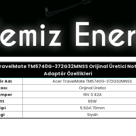
TravelMate TM5740G-372G32MNSS Orijinal Üretici No
Adaptör Özellikleri
r Adı
Acer TravelMate TM5740G-372G32MNSS
ası
Orijinal Üretici
 Amper
19V 3.42A
tt
65W
ipi
5.50x1.70mm
gi
Siyah