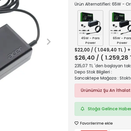
Ürün Alternatifleri: 65W - Ori
45W - Pars
65W - Par
Power
Power
$22,00
/ ( 1.049,40 TL ) 
$26,40
/ ( 1.259,28
235,07 TL 'den başlayan taks
Depo Stok Bilgileri :
Sancaktepe Mağaza : Stokt
Ürünümüz Şu An İthalat
Stoğa Gelince Haber
Favorilerime ekle