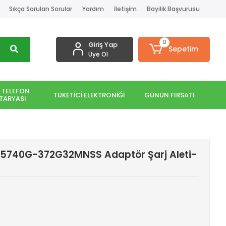
Sıkça Sorulan Sorular
Yardım
İletişim
Bayilik Başvurusu
0
Giriş Yap
Sepetim
Üye Ol
 TELEFON
TÜKETİCİ ELEKTRONİĞİ
GÜNÜN FIRSATI
TARYASI
M5740G-372G32MNSS Adaptör Şarj Aleti-