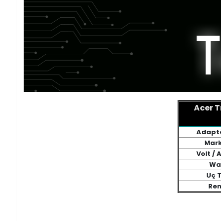
Acer 
Adaptö
Mark
Volt /
Wa
Uç T
Ren