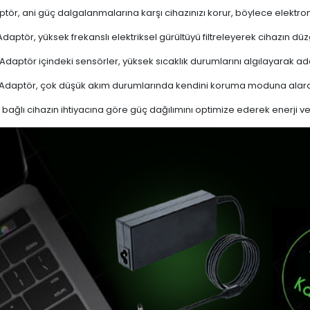
tör, ani güç dalgalanmalarına karşı cihazınızı korur, böylece elektron
daptör, yüksek frekanslı elektriksel gürültüyü filtreleyerek cihazın düz
Adaptör içindeki sensörler, yüksek sıcaklık durumlarını algılayarak 
Adaptör, çok düşük akım durumlarında kendini koruma moduna alarak
bağlı cihazın ihtiyacına göre güç dağılımını optimize ederek enerji verim