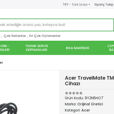
TRY - Türk Lirası
Sipariş Takip
r
,
Çok Satanlar
,
En Çok Oylananlar
ORK -
TEKNİK SERVİS
CEP
BGA MAKİNESİ
NLERİ
EKİPMANLARI
BA
er
Acer TravelMate T
Cihazı
Ürün Kodu:
9Y2N5HO7
Marka:
Orijinal Üretici
Kategori:
Acer