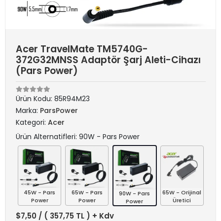
Acer TravelMate TM5740G-
372G32MNSS Adaptör Şarj Aleti-Cihazı
(Pars Power)
Ürün Kodu:
85R94M23
Marka:
ParsPower
Kategori:
Acer
Ürün Alternatifleri: 90W - Pars Power
45W - Pars
65W - Pars
65W - Orijinal
90W - Pars
Power
Power
Üretici
Power
$7,50
/ ( 357,75 TL ) + Kdv