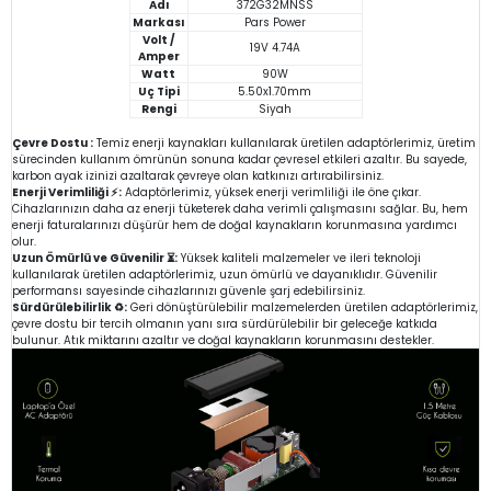
Adı
372G32MNSS
Markası
Pars Power
Volt /
19V 4.74A
Amper
Watt
90W
Uç Tipi
5.50x1.70mm
Rengi
Siyah
Çevre Dostu :
Temiz enerji kaynakları kullanılarak üretilen adaptörlerimiz, üretim
sürecinden kullanım ömrünün sonuna kadar çevresel etkileri azaltır. Bu sayede,
karbon ayak izinizi azaltarak çevreye olan katkınızı artırabilirsiniz.
Enerji Verimliliği ⚡:
Adaptörlerimiz, yüksek enerji verimliliği ile öne çıkar.
Cihazlarınızın daha az enerji tüketerek daha verimli çalışmasını sağlar. Bu, hem
enerji faturalarınızı düşürür hem de doğal kaynakların korunmasına yardımcı
olur.
Uzun Ömürlü ve Güvenilir ⏳:
Yüksek kaliteli malzemeler ve ileri teknoloji
kullanılarak üretilen adaptörlerimiz, uzun ömürlü ve dayanıklıdır. Güvenilir
performansı sayesinde cihazlarınızı güvenle şarj edebilirsiniz.
Sürdürülebilirlik ♻️:
Geri dönüştürülebilir malzemelerden üretilen adaptörlerimiz,
çevre dostu bir tercih olmanın yanı sıra sürdürülebilir bir geleceğe katkıda
bulunur. Atık miktarını azaltır ve doğal kaynakların korunmasını destekler.