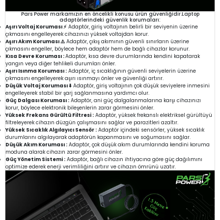
Pars Power markamızın en öncelikli konusu ürün güvenliğidir.Laptop
adaptörlerindeki güvenlik korumaları:
Aşırı Voltaj Koruması ⚡
Adaptör, giriş voltajının belirli bir seviyenin üzerine
çıkmasını engelleyerek cihazınızı yüksek voltajdan korur.
Aşırı Akım Koruması ⚠️
Adaptör, çıkış akımının güvenli sınırların üzerine
çıkmasını engeller, böylece hem adaptör hem de bağlı cihazlar korunur.
Kısa Devre Koruması :
Adaptör, kısa devre durumlarında kendini kapatarak
yangın veya diğer tehlikeli durumları önler.
Aşırı Isınma Koruması :
Adaptör, iç sıcaklığının güvenli seviyelerin üzerine
çıkmasını engelleyerek aşırı ısınmayı önler ve güvenliği artırır.
Düşük Voltaj Koruması ⬇️
Adaptör, giriş voltajının çok düşük seviyelere inmesini
engelleyerek stabil bir şarj sağlanmasına yardımcı olur.
Güç Dalgası Koruması :
Adaptör, ani güç dalgalanmalarına karşı cihazınızı
korur, böylece elektronik bileşenlerin zarar görmesini önler.
Yüksek Frekans Gürültü Filtresi :
Adaptör, yüksek frekanslı elektriksel gürültüyü
filtreleyerek cihazın düzgün çalışmasını sağlar ve parazitleri azaltır.
Yüksek Sıcaklık Algılayıcı Sensör :
Adaptör içindeki sensörler, yüksek sıcaklık
durumlarını algılayarak adaptörün kapanmasını ve soğumasını sağlar.
Düşük Akım Koruması :
Adaptör, çok düşük akım durumlarında kendini koruma
moduna alarak cihazın zarar görmesini önler.
Güç Yönetim Sistemi :
Adaptör, bağlı cihazın ihtiyacına göre güç dağılımını
optimize ederek enerji verimliliğini artırır ve cihazın ömrünü uzatır.