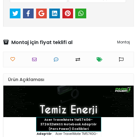
Montaj için fiyat teklifi al
Montaj
Ürün Açıklaması
Acer TravelMate TM5740G-
372G32MNSS Notebook Adaptör
(Pars Power) Özellikleri
Adaptör
Acer TravelMate TM5740G-