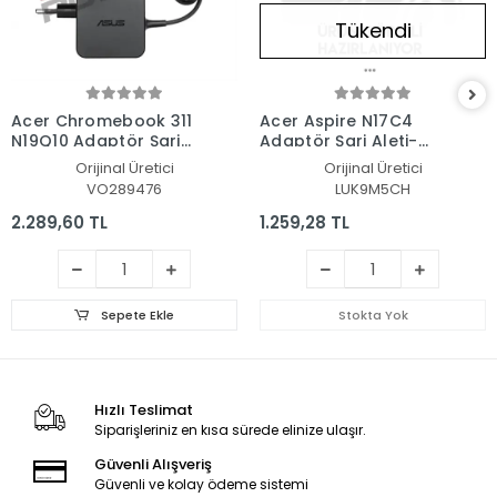
Tükendi
Acer Chromebook 311
Acer Aspire N17C4
N19Q10 Adaptör Şarj
Adaptör Şarj Aleti-
Aleti-Cihazı
Cihazı
Orijinal Üretici
Orijinal Üretici
VO289476
LUK9M5CH
2.289,60 TL
1.259,28 TL
Sepete Ekle
Stokta Yok
Hızlı Teslimat
Siparişleriniz en kısa sürede elinize ulaşır.
Güvenli Alışveriş
Güvenli ve kolay ödeme sistemi