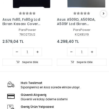
Asus Fx80, Fx80g Lcd
Asus A509D, A509DA,
Ekran Kasası Cover
A509F Lcd Ekran
Bezel - Çerçeve Set
Kasası Cover Bezel -
ParsPower
ParsPower
Çerçeve Set
78O272U2
KQXIELY9
2.579,04 TL
4.298,40 TL
Sepete Ekle
Sepete Ekle
Hızlı Teslimat
Siparişleriniz en kısa sürede elinize ulaşır.
Güvenli Alışveriş
Güvenli ve kolay ödeme sistemi
Geniş Ürün Yelpazesi