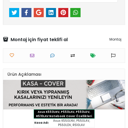
Montaj için fiyat teklifi al
Montaj
Ürün Açıklaması
Asus K550LNV, P550LAV, P550LDV,
R510LAV Notebook Cover Özellikleri
Asus K550LNV, P550LAV,
Kasa Adı
P550LDV, R510LAV