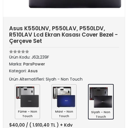
Asus K550LNV, P550LAV, P550LDV,
R510LAV Lcd Ekran Kasası Cover Bezel -
Çerçeve Set
Ürün Kodu:
J62L239F
Marka:
ParsPower
Kategori:
Asus
Ürün Alternatifleri: Siyah - Non Touch
Füme - Non
Mavi - Non
Siyah - Non
Touch
Touch
Touch
$40,00
/ ( 1.910,40 TL ) + Kdv