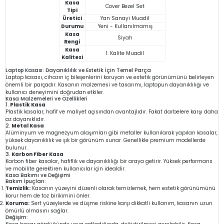
Kasa
Cover Bezel Set
Tipi
Üretici
Yan Sanayi Muadil
Durumu
Yeni - Kullanılmamış
Kasa
Siyah
Rengi
Kasa
1. Kalite Muadil
Kalitesi
Laptop Kasası: Dayanıklılık ve Estetik İçin Temel Parça
Laptop kasası, cihazın iç bileşenlerini koruyan ve estetik görünümünü belirleyen
önemli bir parçadır. Kasanın malzemesi ve tasarımı, laptopun dayanıklılığı ve
kullanıcı deneyimini doğrudan etkiler.
Kasa Malzemeleri ve Özellikleri
1.
Plastik Kasa
Plastik kasalar, hafif ve maliyet açısından avantajlıdır. Fakat darbelere karşı daha
az dayanıklıdır.
2.
Metal Kasa
Alüminyum ve magnezyum alaşımları gibi metaller kullanılarak yapılan kasalar,
yüksek dayanıklılık ve şık bir görünüm sunar. Genellikle premium modellerde
bulunur.
3.
Karbon Fiber Kasa
Karbon fiber kasalar, hafiflik ve dayanıklılığı bir araya getirir. Yüksek performans
ve mobilite gerektiren kullanıcılar için idealdir.
Kasa Bakımı ve Değişimi
Bakım İpuçları:
Temizlik:
Kasanın yüzeyini düzenli olarak temizlemek, hem estetik görünümünü
korur hem de toz birikimini önler.
Koruma:
Sert yüzeylerde ve düşme riskine karşı dikkatli kullanım, kasanın uzun
ömürlü olmasını sağlar.
Değişim: