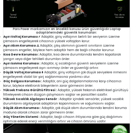
Pars Power markamızın en öncelikli konusu ürün güvenliğidir.Laptop
adaptörlerindeki güvenlik korumaları:
Aşırı Voltaj Koruması ⚡
Adaptör, giriş voltajının belirli bir seviyenin üzerine
çıkmasını engelleyerek cihazınızı yüksek voltajdan korur.
Aşırı Akım Koruması ⚠️
Adaptör, çıkış akımının güvenli sınırların üzerine
çıkmasını engeller, böylece hem adaptör hem de bağlı cihazlar korunur.
Kısa Devre Koruması :
Adaptör, kısa devre durumlarında kendini kapatarak
yangın veya diğer tehlikeli durumları önler.
Aşırı Isınma Koruması :
Adaptör, iç sıcaklığının güvenli seviyelerin üzerine
çıkmasını engelleyerek aşırı ısınmayı önler ve güvenliği artırır.
Düşük Voltaj Koruması ⬇️
Adaptör, giriş voltajının çok düşük seviyelere inmesini
engelleyerek stabil bir şarj sağlanmasına yardımcı olur.
Güç Dalgası Koruması :
Adaptör, ani güç dalgalanmalarına karşı cihazınızı
korur, böylece elektronik bileşenlerin zarar görmesini önler.
Yüksek Frekans Gürültü Filtresi :
Adaptör, yüksek frekanslı elektriksel gürültüyü
filtreleyerek cihazın düzgün çalışmasını sağlar ve parazitleri azaltır.
Yüksek Sıcaklık Algılayıcı Sensör :
Adaptör içindeki sensörler, yüksek sıcaklık
durumlarını algılayarak adaptörün kapanmasını ve soğumasını sağlar.
Düşük Akım Koruması :
Adaptör, çok düşük akım durumlarında kendini koruma
moduna alarak cihazın zarar görmesini önler.
Güç Yönetim Sistemi :
Adaptör, bağlı cihazın ihtiyacına göre güç dağılımını
optimize ederek enerji verimliliğini artırır ve cihazın ömrünü uzatır.