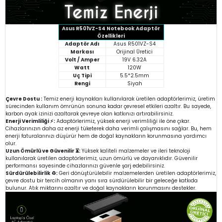
Asus R501VZ-S4 Notebook Adaptör
Özellikleri
Adaptör Adı
Asus R501VZ-S4
Markası
Orijinal Üretici
Volt / Amper
19V 6.32A
Watt
120W
Uç Tipi
5.5*2.5mm
Rengi
Siyah
Çevre Dostu :
Temiz enerji kaynakları kullanılarak üretilen adaptörlerimiz, üretim
sürecinden kullanım ömrünün sonuna kadar çevresel etkileri azaltır. Bu sayede,
karbon ayak izinizi azaltarak çevreye olan katkınızı artırabilirsiniz.
Enerji Verimliliği ⚡:
Adaptörlerimiz, yüksek enerji verimliliği ile öne çıkar.
Cihazlarınızın daha az enerji tüketerek daha verimli çalışmasını sağlar. Bu, hem
enerji faturalarınızı düşürür hem de doğal kaynakların korunmasına yardımcı
olur.
Uzun Ömürlü ve Güvenilir ⏳:
Yüksek kaliteli malzemeler ve ileri teknoloji
kullanılarak üretilen adaptörlerimiz, uzun ömürlü ve dayanıklıdır. Güvenilir
performansı sayesinde cihazlarınızı güvenle şarj edebilirsiniz.
Sürdürülebilirlik ♻️:
Geri dönüştürülebilir malzemelerden üretilen adaptörlerimiz,
çevre dostu bir tercih olmanın yanı sıra sürdürülebilir bir geleceğe katkıda
bulunur. Atık miktarını azaltır ve doğal kaynakların korunmasını destekler.