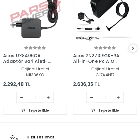
Asus UX8406CA
Asus ZN270IEGK-RA
Adaptör Şarj Aleti-
All-in-One Pc AIO
Cihazı
Adaptör Şarj Aleti-
Orijinal Üretici
Orijinal Üretici
Cihazı
N1I386XO
CL7A4N17
2.292,48 TL
2.636,35 TL
Sepete Ekle
Sepete Ekle
Hızlı Teslimat