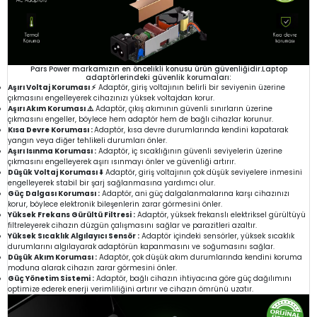
Pars Power markamızın en öncelikli konusu ürün güvenliğidir.Laptop
adaptörlerindeki güvenlik korumaları:
Aşırı Voltaj Koruması ⚡
Adaptör, giriş voltajının belirli bir seviyenin üzerine
çıkmasını engelleyerek cihazınızı yüksek voltajdan korur.
Aşırı Akım Koruması ⚠️
Adaptör, çıkış akımının güvenli sınırların üzerine
çıkmasını engeller, böylece hem adaptör hem de bağlı cihazlar korunur.
Kısa Devre Koruması :
Adaptör, kısa devre durumlarında kendini kapatarak
yangın veya diğer tehlikeli durumları önler.
Aşırı Isınma Koruması :
Adaptör, iç sıcaklığının güvenli seviyelerin üzerine
çıkmasını engelleyerek aşırı ısınmayı önler ve güvenliği artırır.
Düşük Voltaj Koruması ⬇️
Adaptör, giriş voltajının çok düşük seviyelere inmesini
engelleyerek stabil bir şarj sağlanmasına yardımcı olur.
Güç Dalgası Koruması :
Adaptör, ani güç dalgalanmalarına karşı cihazınızı
korur, böylece elektronik bileşenlerin zarar görmesini önler.
Yüksek Frekans Gürültü Filtresi :
Adaptör, yüksek frekanslı elektriksel gürültüyü
filtreleyerek cihazın düzgün çalışmasını sağlar ve parazitleri azaltır.
Yüksek Sıcaklık Algılayıcı Sensör :
Adaptör içindeki sensörler, yüksek sıcaklık
durumlarını algılayarak adaptörün kapanmasını ve soğumasını sağlar.
Düşük Akım Koruması :
Adaptör, çok düşük akım durumlarında kendini koruma
moduna alarak cihazın zarar görmesini önler.
Güç Yönetim Sistemi :
Adaptör, bağlı cihazın ihtiyacına göre güç dağılımını
optimize ederek enerji verimliliğini artırır ve cihazın ömrünü uzatır.