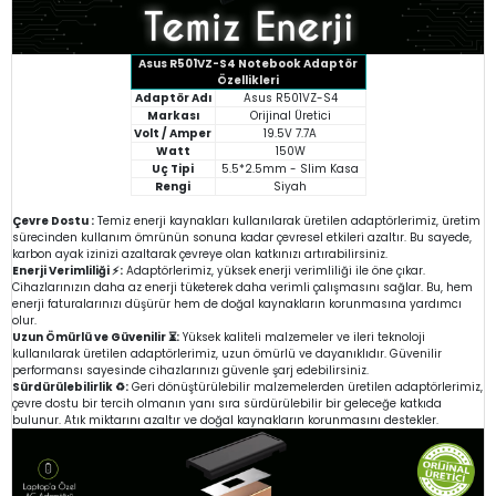
Asus R501VZ-S4 Notebook Adaptör
Özellikleri
Adaptör Adı
Asus R501VZ-S4
Markası
Orijinal Üretici
Volt / Amper
19.5V 7.7A
Watt
150W
Uç Tipi
5.5*2.5mm - Slim Kasa
Rengi
Siyah
Çevre Dostu :
Temiz enerji kaynakları kullanılarak üretilen adaptörlerimiz, üretim
sürecinden kullanım ömrünün sonuna kadar çevresel etkileri azaltır. Bu sayede,
karbon ayak izinizi azaltarak çevreye olan katkınızı artırabilirsiniz.
Enerji Verimliliği ⚡:
Adaptörlerimiz, yüksek enerji verimliliği ile öne çıkar.
Cihazlarınızın daha az enerji tüketerek daha verimli çalışmasını sağlar. Bu, hem
enerji faturalarınızı düşürür hem de doğal kaynakların korunmasına yardımcı
olur.
Uzun Ömürlü ve Güvenilir ⏳:
Yüksek kaliteli malzemeler ve ileri teknoloji
kullanılarak üretilen adaptörlerimiz, uzun ömürlü ve dayanıklıdır. Güvenilir
performansı sayesinde cihazlarınızı güvenle şarj edebilirsiniz.
Sürdürülebilirlik ♻️:
Geri dönüştürülebilir malzemelerden üretilen adaptörlerimiz,
çevre dostu bir tercih olmanın yanı sıra sürdürülebilir bir geleceğe katkıda
bulunur. Atık miktarını azaltır ve doğal kaynakların korunmasını destekler.