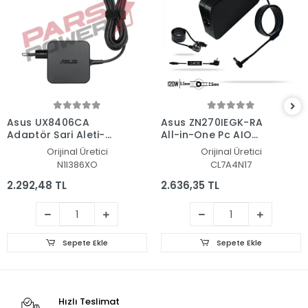
Asus UX8406CA
Asus ZN270IEGK-RA
Adaptör Şarj Aleti-
All-in-One Pc AIO
Cihazı
Adaptör Şarj Aleti-
Orijinal Üretici
Orijinal Üretici
Cihazı
N1I386XO
CL7A4N17
2.292,48 TL
2.636,35 TL
Sepete Ekle
Sepete Ekle
Hızlı Teslimat