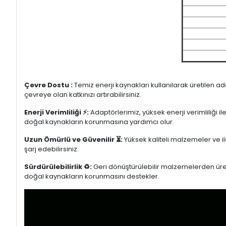
Çevre Dostu :
Temiz enerji kaynakları kullanılarak üretilen a
çevreye olan katkınızı artırabilirsiniz.
Enerji Verimliliği ⚡:
Adaptörlerimiz, yüksek enerji verimliliği i
doğal kaynakların korunmasına yardımcı olur.
Uzun Ömürlü ve Güvenilir ⏳:
Yüksek kaliteli malzemeler ve il
şarj edebilirsiniz.
Sürdürülebilirlik ♻️:
Geri dönüştürülebilir malzemelerden üretil
doğal kaynakların korunmasını destekler.