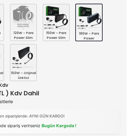
s
120W - Pars
150W - Pars
180W - Pars
Power Slim
Power Slim
Power
al
150W - Orijinal
Üretici
 Kdv
 TL ) Kdv Dahil
itlerle
ilen siparişlerde: AYNI GÜN KARGO!
nde sipariş verirseniz
Bugün Kargoda !