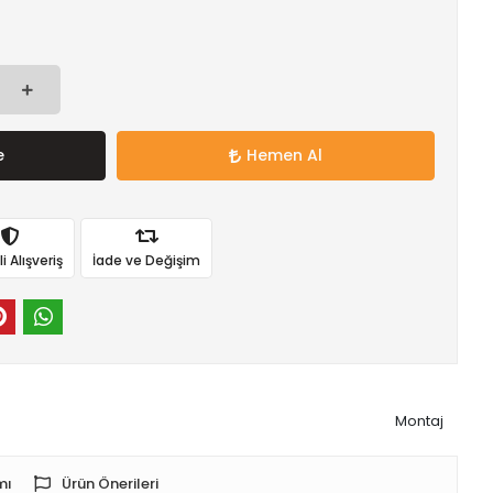
e
Hemen Al
 Alışveriş
İade ve Değişim
Montaj
mı
Ürün Önerileri