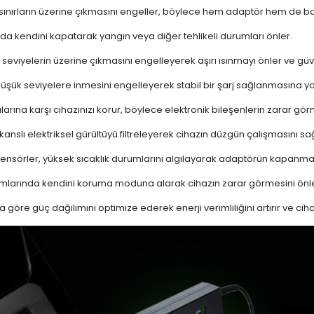
 sınırların üzerine çıkmasını engeller, böylece hem adaptör hem de ba
a kendini kapatarak yangın veya diğer tehlikeli durumları önler.
 seviyelerin üzerine çıkmasını engelleyerek aşırı ısınmayı önler ve güven
 düşük seviyelere inmesini engelleyerek stabil bir şarj sağlanmasına ya
ına karşı cihazınızı korur, böylece elektronik bileşenlerin zarar gör
nslı elektriksel gürültüyü filtreleyerek cihazın düzgün çalışmasını sağl
ensörler, yüksek sıcaklık durumlarını algılayarak adaptörün kapanma
mlarında kendini koruma moduna alarak cihazın zarar görmesini önle
a göre güç dağılımını optimize ederek enerji verimliliğini artırır ve cih