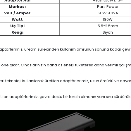
Adaptör Adı
Asus R501VZ-S4
Markası
Pars Power
Volt / Amper
19.5V 9.32A
Watt
180W
Uç Tipi
5.5*2.5mm
Rengi
Siyah
daptörlerimiz, üretim sürecinden kullanım ömrünün sonuna kadar çevrese
le öne çıkar. Cihazlarınızın daha az enerji tüketerek daha verimli çalış
eri teknoloji kullanılarak üretilen adaptörlerimiz, uzun ömürlü ve dayan
en adaptörlerimiz, çevre dostu bir tercih olmanın yanı sıra sürdürülebi