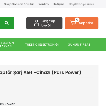
Sıkça Sorulan Sorular
Yardım
İletişim
Bayilik Başvurusu
0
Giriş Yap
Sepetim
Üye Ol
 TELEFON
TÜKETİCİ ELEKTRONİĞİ
GÜNÜN FIRSATI
TARYASI
tör Şarj Aleti-Cihazı (Pars Power)
Pars Power