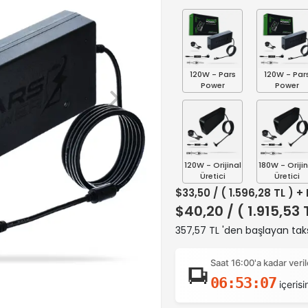
120W - Pars
120W - Par
Power
Power
120W - Orijinal
180W - Orijin
Üretici
Üretici
$33,50
/ ( 1.596,28 TL ) +
$40,20
/ ( 1.915,53
357,57 TL 'den başlayan taks
Saat 16:00'a kadar ver
06:53:06
içerisi