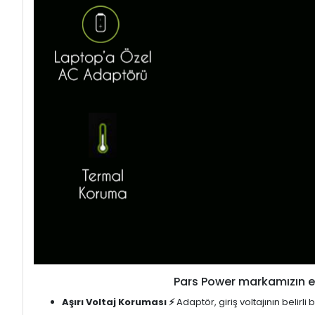
Pars Power markamızın en
Aşırı Voltaj Koruması ⚡
Adaptör, giriş voltajının belirl