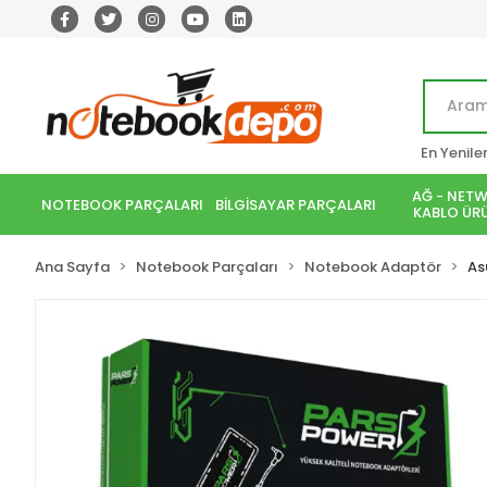
En Yenile
AĞ - NETW
NOTEBOOK PARÇALARI
BİLGİSAYAR PARÇALARI
KABLO ÜRÜ
Ana Sayfa
Notebook Parçaları
Notebook Adaptör
As