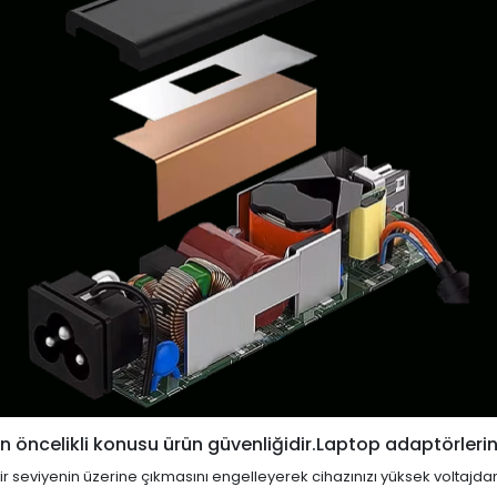
 öncelikli konusu ürün güvenliğidir.Laptop adaptörlerin
i bir seviyenin üzerine çıkmasını engelleyerek cihazınızı yüksek voltajda