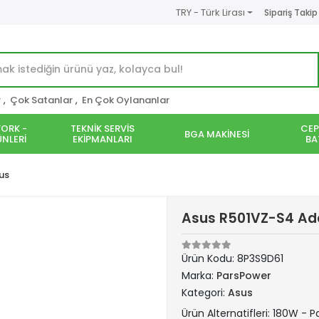
TRY - Türk Lirası
Sipariş Takip
r
,
Çok Satanlar
,
En Çok Oylananlar
ORK -
TEKNİK SERVİS
CEP
BGA MAKİNESİ
NLERİ
EKİPMANLARI
BA
us
Asus R501VZ-S4 Adap
Ürün Kodu:
8P3S9D61
Marka:
ParsPower
Kategori:
Asus
Ürün Alternatifleri: 180W - 