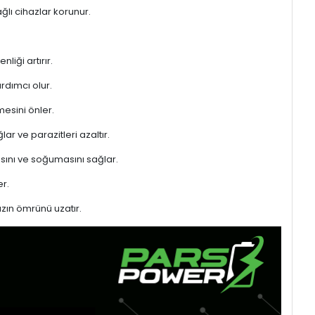
ğlı cihazlar korunur.
liği artırır.
rdımcı olur.
mesini önler.
ar ve parazitleri azaltır.
sını ve soğumasını sağlar.
r.
azın ömrünü uzatır.