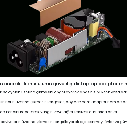
 öncelikli konusu ürün güvenliğidir.Laptop adaptörlerin
i bir seviyenin üzerine çıkmasını engelleyerek cihazınızı yüksek voltajda
 sınırların üzerine çıkmasını engeller, böylece hem adaptör hem de ba
a kendini kapatarak yangın veya diğer tehlikeli durumları önler.
 seviyelerin üzerine çıkmasını engelleyerek aşırı ısınmayı önler ve güven