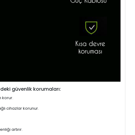
deki güvenlik korumaları:
n korur.
ğlı cihazlar korunur.
liği artırır.