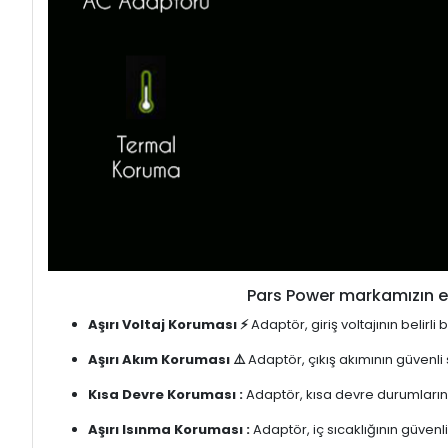
Pars Power markamızın en
Aşırı Voltaj Koruması ⚡
Adaptör, giriş voltajının belirl
Aşırı Akım Koruması ⚠️
Adaptör, çıkış akımının güvenli
Kısa Devre Koruması :
Adaptör, kısa devre durumlarınd
Aşırı Isınma Koruması :
Adaptör, iç sıcaklığının güvenli