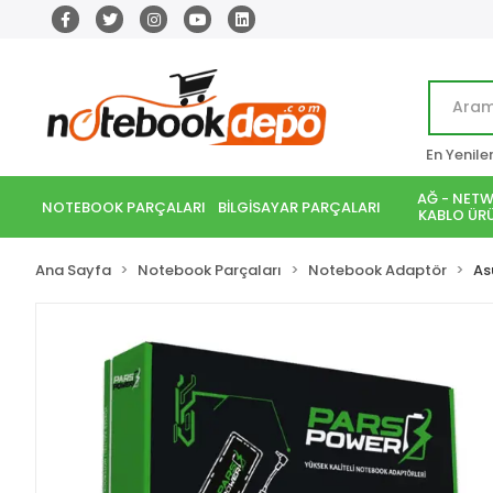
En Yenile
AĞ - NETW
NOTEBOOK PARÇALARI
BİLGİSAYAR PARÇALARI
KABLO ÜRÜ
Ana Sayfa
Notebook Parçaları
Notebook Adaptör
As