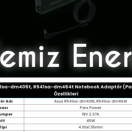
1sa-dm406t, R541sa-dm464t Notebook Adaptör (Pa
Özellikleri
ör Adı
Asus R541sa-dm406t, R541sa-dm464t
kası
Pars Power
 Amper
19V 2.37A
tt
45W
Tipi
4.00x1.35mm