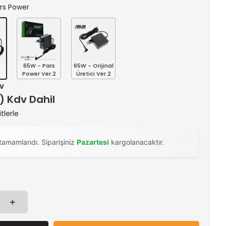
ars Power
65W - Pars
65W - Orijinal
s
Power Ver.2
Üretici Ver.2
dv
 ) Kdv Dahil
tlerle
tamamlandı. Siparişiniz
Pazartesi
kargolanacaktır.