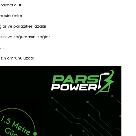
rdımcı olur.
mesini önler.
ar ve parazitleri azaltır.
sını ve soğumasını sağlar.
r.
azın ömrünü uzatır.