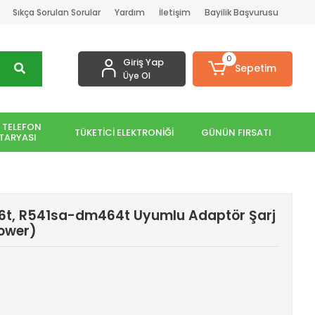
Sıkça Sorulan Sorular
Yardım
İletişim
Bayilik Başvurusu
0
Giriş Yap
Sepetim
Üye Ol
 TELEFON
TÜKETİCİ ELEKTRONİĞİ
GÜNÜN FIRSATI
TARYASI
t, R541sa-dm464t Uyumlu Adaptör Şarj
Power)