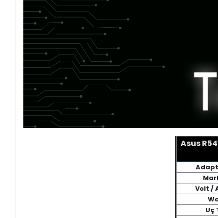
Asus R54
Adapt
Mar
Volt /
Wa
Uç 