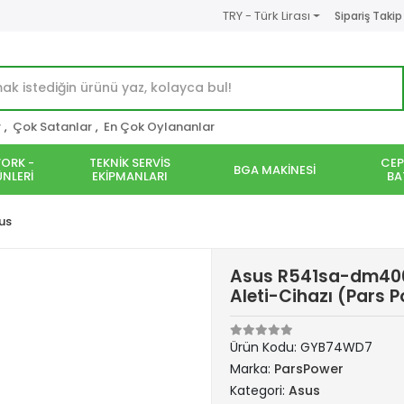
TRY - Türk Lirası
Sipariş Takip
r
,
Çok Satanlar
,
En Çok Oylananlar
ORK -
TEKNİK SERVİS
CEP
BGA MAKİNESİ
NLERİ
EKİPMANLARI
BA
us
Asus R541sa-dm406
Aleti-Cihazı (Pars 
Ürün Kodu:
GYB74WD7
Marka:
ParsPower
Kategori:
Asus