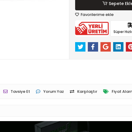
Sepete Ekl
Favorilerime ekle
Süper Hızl
Tavsiye Et
Yorum Yaz
Karşılaştır
Fiyat Alar