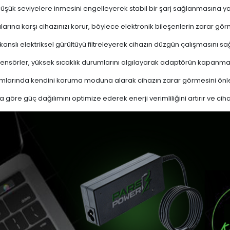
 düşük seviyelere inmesini engelleyerek stabil bir şarj sağlanmasına ya
ına karşı cihazınızı korur, böylece elektronik bileşenlerin zarar gör
nslı elektriksel gürültüyü filtreleyerek cihazın düzgün çalışmasını sağl
ensörler, yüksek sıcaklık durumlarını algılayarak adaptörün kapanma
mlarında kendini koruma moduna alarak cihazın zarar görmesini önle
a göre güç dağılımını optimize ederek enerji verimliliğini artırır ve cih