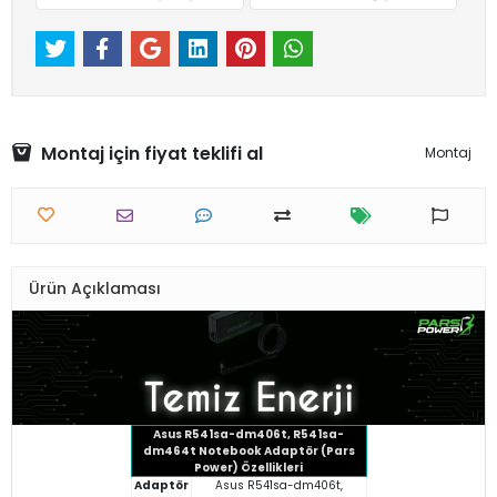
Montaj için fiyat teklifi al
Montaj
Ürün Açıklaması
Asus R541sa-dm406t, R541sa-
dm464t Notebook Adaptör (Pars
Power) Özellikleri
Adaptör
Asus R541sa-dm406t,