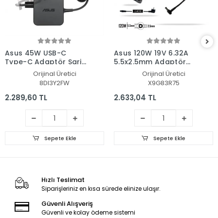
Asus 45W USB-C
Asus 120W 19V 6.32A
Type-C Adaptör Şarj
5.5x2.5mm Adaptör
Aleti-Cihazı
Şarj Aleti-Cihazı
Orijinal Üretici
Orijinal Üretici
8DI3Y2FW
X9G83R75
2.289,60 TL
2.633,04 TL
Sepete Ekle
Sepete Ekle
Hızlı Teslimat
Siparişleriniz en kısa sürede elinize ulaşır.
Güvenli Alışveriş
Güvenli ve kolay ödeme sistemi