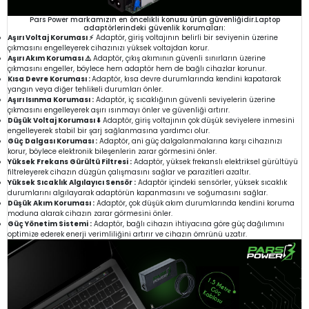
Pars Power markamızın en öncelikli konusu ürün güvenliğidir.Laptop
adaptörlerindeki güvenlik korumaları:
Aşırı Voltaj Koruması ⚡
Adaptör, giriş voltajının belirli bir seviyenin üzerine
çıkmasını engelleyerek cihazınızı yüksek voltajdan korur.
Aşırı Akım Koruması ⚠️
Adaptör, çıkış akımının güvenli sınırların üzerine
çıkmasını engeller, böylece hem adaptör hem de bağlı cihazlar korunur.
Kısa Devre Koruması :
Adaptör, kısa devre durumlarında kendini kapatarak
yangın veya diğer tehlikeli durumları önler.
Aşırı Isınma Koruması :
Adaptör, iç sıcaklığının güvenli seviyelerin üzerine
çıkmasını engelleyerek aşırı ısınmayı önler ve güvenliği artırır.
Düşük Voltaj Koruması ⬇️
Adaptör, giriş voltajının çok düşük seviyelere inmesini
engelleyerek stabil bir şarj sağlanmasına yardımcı olur.
Güç Dalgası Koruması :
Adaptör, ani güç dalgalanmalarına karşı cihazınızı
korur, böylece elektronik bileşenlerin zarar görmesini önler.
Yüksek Frekans Gürültü Filtresi :
Adaptör, yüksek frekanslı elektriksel gürültüyü
filtreleyerek cihazın düzgün çalışmasını sağlar ve parazitleri azaltır.
Yüksek Sıcaklık Algılayıcı Sensör :
Adaptör içindeki sensörler, yüksek sıcaklık
durumlarını algılayarak adaptörün kapanmasını ve soğumasını sağlar.
Düşük Akım Koruması :
Adaptör, çok düşük akım durumlarında kendini koruma
moduna alarak cihazın zarar görmesini önler.
Güç Yönetim Sistemi :
Adaptör, bağlı cihazın ihtiyacına göre güç dağılımını
optimize ederek enerji verimliliğini artırır ve cihazın ömrünü uzatır.