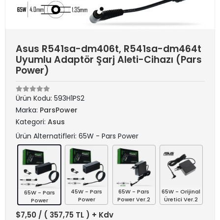
Asus R541sa-dm406t, R541sa-dm464t
Uyumlu Adaptör Şarj Aleti-Cihazı (Pars
Power)
Ürün Kodu:
593H1PS2
Marka:
ParsPower
Kategori:
Asus
Ürün Alternatifleri: 65W - Pars Power
45W - Pars
65W - Pars
65W - Orijinal
65W - Pars
Power
Power Ver.2
Üretici Ver.2
Power
$7,50
/ ( 357,75 TL ) + Kdv