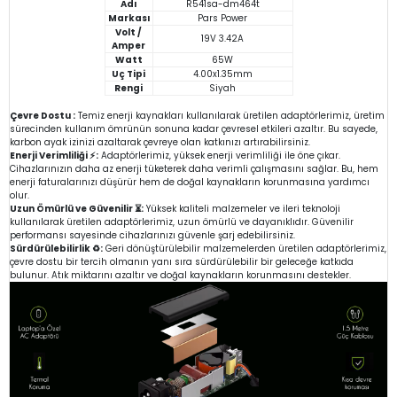
Adı
R541sa-dm464t
Markası
Pars Power
Volt /
19V 3.42A
Amper
Watt
65W
Uç Tipi
4.00x1.35mm
Rengi
Siyah
Çevre Dostu :
Temiz enerji kaynakları kullanılarak üretilen adaptörlerimiz, üretim
sürecinden kullanım ömrünün sonuna kadar çevresel etkileri azaltır. Bu sayede,
karbon ayak izinizi azaltarak çevreye olan katkınızı artırabilirsiniz.
Enerji Verimliliği ⚡:
Adaptörlerimiz, yüksek enerji verimliliği ile öne çıkar.
Cihazlarınızın daha az enerji tüketerek daha verimli çalışmasını sağlar. Bu, hem
enerji faturalarınızı düşürür hem de doğal kaynakların korunmasına yardımcı
olur.
Uzun Ömürlü ve Güvenilir ⏳:
Yüksek kaliteli malzemeler ve ileri teknoloji
kullanılarak üretilen adaptörlerimiz, uzun ömürlü ve dayanıklıdır. Güvenilir
performansı sayesinde cihazlarınızı güvenle şarj edebilirsiniz.
Sürdürülebilirlik ♻️:
Geri dönüştürülebilir malzemelerden üretilen adaptörlerimiz,
çevre dostu bir tercih olmanın yanı sıra sürdürülebilir bir geleceğe katkıda
bulunur. Atık miktarını azaltır ve doğal kaynakların korunmasını destekler.