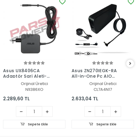
Asus UX8406CA
Asus ZN270IEGK-RA
Adaptör Şarj Aleti-
All-in-One Pc AIO
Cihazı
Adaptör Şarj Aleti-
Orijinal Üretici
Orijinal Üretici
Cihazı
N1I386XO
CL7A4N17
2.289,60 TL
2.633,04 TL
Sepete Ekle
Sepete Ekle