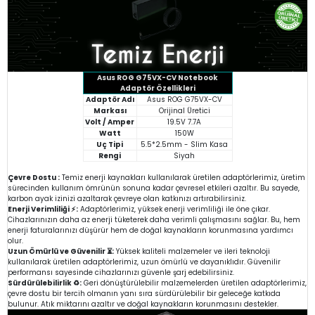
Asus ROG G75VX-CV Notebook
Adaptör Özellikleri
Adaptör Adı
Asus ROG G75VX-CV
Markası
Orijinal Üretici
Volt / Amper
19.5V 7.7A
Watt
150W
Uç Tipi
5.5*2.5mm - Slim Kasa
Rengi
Siyah
Çevre Dostu :
Temiz enerji kaynakları kullanılarak üretilen adaptörlerimiz, üretim
sürecinden kullanım ömrünün sonuna kadar çevresel etkileri azaltır. Bu sayede,
karbon ayak izinizi azaltarak çevreye olan katkınızı artırabilirsiniz.
Enerji Verimliliği ⚡:
Adaptörlerimiz, yüksek enerji verimliliği ile öne çıkar.
Cihazlarınızın daha az enerji tüketerek daha verimli çalışmasını sağlar. Bu, hem
enerji faturalarınızı düşürür hem de doğal kaynakların korunmasına yardımcı
olur.
Uzun Ömürlü ve Güvenilir ⏳:
Yüksek kaliteli malzemeler ve ileri teknoloji
kullanılarak üretilen adaptörlerimiz, uzun ömürlü ve dayanıklıdır. Güvenilir
performansı sayesinde cihazlarınızı güvenle şarj edebilirsiniz.
Sürdürülebilirlik ♻️:
Geri dönüştürülebilir malzemelerden üretilen adaptörlerimiz,
çevre dostu bir tercih olmanın yanı sıra sürdürülebilir bir geleceğe katkıda
bulunur. Atık miktarını azaltır ve doğal kaynakların korunmasını destekler.