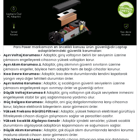
Pars Power markamızın en öncelikli konusu ürün güvenliğidir.Laptop
adaptörlerindeki güvenlik korumaları:
Aşırı Voltaj Koruması ⚡
Adaptör, giriş voltajının belirli bir seviyenin üzerine
çıkmasını engelleyerek cihazınızı yüksek voltajdan korur.
Aşırı Akım Koruması ⚠️
Adaptör, çıkış akımının güvenli sınırların üzerine
çıkmasını engeller, böylece hem adaptör hem de bağlı cihazlar korunur.
Kısa Devre Koruması :
Adaptör, kısa devre durumlarında kendini kapatarak
yangın veya diğer tehlikeli durumları önler.
Aşırı Isınma Koruması :
Adaptör, iç sıcaklığının güvenli seviyelerin üzerine
çıkmasını engelleyerek aşırı ısınmayı önler ve güvenliği artırır.
Düşük Voltaj Koruması ⬇️
Adaptör, giriş voltajının çok düşük seviyelere inmesini
engelleyerek stabil bir şarj sağlanmasına yardımcı olur.
Güç Dalgası Koruması :
Adaptör, ani güç dalgalanmalarına karşı cihazınızı
korur, böylece elektronik bileşenlerin zarar görmesini önler.
Yüksek Frekans Gürültü Filtresi :
Adaptör, yüksek frekanslı elektriksel gürültüyü
filtreleyerek cihazın düzgün çalışmasını sağlar ve parazitleri azaltır.
Yüksek Sıcaklık Algılayıcı Sensör :
Adaptör içindeki sensörler, yüksek sıcaklık
durumlarını algılayarak adaptörün kapanmasını ve soğumasını sağlar.
Düşük Akım Koruması :
Adaptör, çok düşük akım durumlarında kendini koruma
moduna alarak cihazın zarar görmesini önler.
Güç Yönetim Sistemi :
Adaptör, bağlı cihazın ihtiyacına göre güç dağılımını