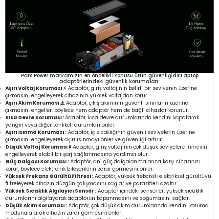
Pars Power markamızın en öncelikli konusu ürün güvenliğidir.Laptop
adaptörlerindeki güvenlik korumaları:
Aşırı Voltaj Koruması ⚡
Adaptör, giriş voltajının belirli bir seviyenin üzerine
çıkmasını engelleyerek cihazınızı yüksek voltajdan korur.
Aşırı Akım Koruması ⚠️
Adaptör, çıkış akımının güvenli sınırların üzerine
çıkmasını engeller, böylece hem adaptör hem de bağlı cihazlar korunur.
Kısa Devre Koruması :
Adaptör, kısa devre durumlarında kendini kapatarak
yangın veya diğer tehlikeli durumları önler.
Aşırı Isınma Koruması :
Adaptör, iç sıcaklığının güvenli seviyelerin üzerine
çıkmasını engelleyerek aşırı ısınmayı önler ve güvenliği artırır.
Düşük Voltaj Koruması ⬇️
Adaptör, giriş voltajının çok düşük seviyelere inmesini
engelleyerek stabil bir şarj sağlanmasına yardımcı olur.
Güç Dalgası Koruması :
Adaptör, ani güç dalgalanmalarına karşı cihazınızı
korur, böylece elektronik bileşenlerin zarar görmesini önler.
Yüksek Frekans Gürültü Filtresi :
Adaptör, yüksek frekanslı elektriksel gürültüyü
filtreleyerek cihazın düzgün çalışmasını sağlar ve parazitleri azaltır.
Yüksek Sıcaklık Algılayıcı Sensör :
Adaptör içindeki sensörler, yüksek sıcaklık
durumlarını algılayarak adaptörün kapanmasını ve soğumasını sağlar.
Düşük Akım Koruması :
Adaptör, çok düşük akım durumlarında kendini koruma
moduna alarak cihazın zarar görmesini önler.