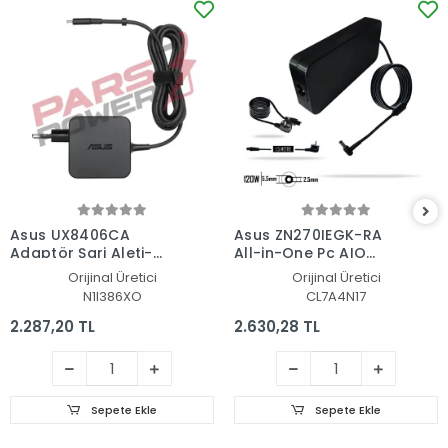
Asus UX8406CA
Asus ZN270IEGK-RA
Adaptör Şarj Aleti-
All-in-One Pc AIO
Cihazı
Adaptör Şarj Aleti-
Orijinal Üretici
Orijinal Üretici
Cihazı
N1I386XO
CL7A4N17
2.287,20 TL
2.630,28 TL
Sepete Ekle
Sepete Ekle