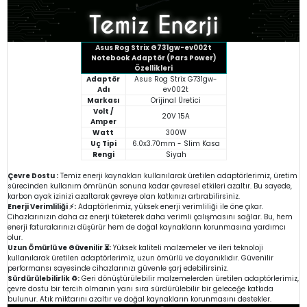
Asus Rog Strix G731gw-ev002t
Notebook Adaptör (Pars Power)
Özellikleri
Adaptör
Asus Rog Strix G731gw-
Adı
ev002t
Markası
Orijinal Üretici
Volt /
20V 15A
Amper
Watt
300W
Uç Tipi
6.0x3.70mm - Slim Kasa
Rengi
Siyah
Çevre Dostu :
Temiz enerji kaynakları kullanılarak üretilen adaptörlerimiz, üretim
sürecinden kullanım ömrünün sonuna kadar çevresel etkileri azaltır. Bu sayede,
karbon ayak izinizi azaltarak çevreye olan katkınızı artırabilirsiniz.
Enerji Verimliliği ⚡:
Adaptörlerimiz, yüksek enerji verimliliği ile öne çıkar.
Cihazlarınızın daha az enerji tüketerek daha verimli çalışmasını sağlar. Bu, hem
enerji faturalarınızı düşürür hem de doğal kaynakların korunmasına yardımcı
olur.
Uzun Ömürlü ve Güvenilir ⏳:
Yüksek kaliteli malzemeler ve ileri teknoloji
kullanılarak üretilen adaptörlerimiz, uzun ömürlü ve dayanıklıdır. Güvenilir
performansı sayesinde cihazlarınızı güvenle şarj edebilirsiniz.
Sürdürülebilirlik ♻️:
Geri dönüştürülebilir malzemelerden üretilen adaptörlerimiz,
çevre dostu bir tercih olmanın yanı sıra sürdürülebilir bir geleceğe katkıda
bulunur. Atık miktarını azaltır ve doğal kaynakların korunmasını destekler.