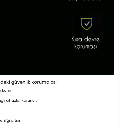
deki güvenlik korumaları:
n korur.
ğlı cihazlar korunur.
liği artırır.