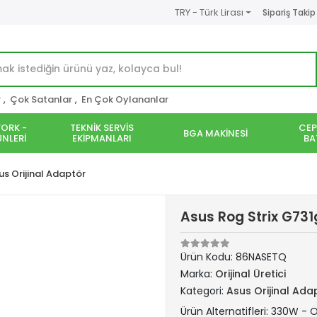
TRY - Türk Lirası
Sipariş Takip
r
,
Çok Satanlar
,
En Çok Oylananlar
ORK -
TEKNİK SERVİS
CEP
BGA MAKİNESİ
NLERİ
EKİPMANLARI
BA
us Orijinal Adaptör
Asus Rog Strix G731
Ürün Kodu:
86NASETQ
Marka:
Orijinal Üretici
Kategori:
Asus Orijinal Ada
Ürün Alternatifleri: 330W - Or