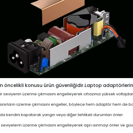
 öncelikli konusu ürün güvenliğidir.Laptop adaptörlerin
i bir seviyenin üzerine çıkmasını engelleyerek cihazınızı yüksek voltajda
 sınırların üzerine çıkmasını engeller, böylece hem adaptör hem de ba
a kendini kapatarak yangın veya diğer tehlikeli durumları önler.
 seviyelerin üzerine çıkmasını engelleyerek aşırı ısınmayı önler ve güven