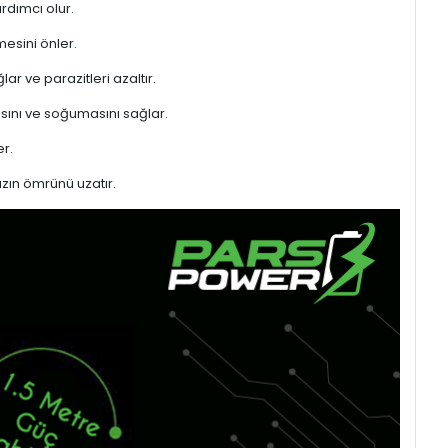
rdımcı olur.
mesini önler.
ar ve parazitleri azaltır.
sını ve soğumasını sağlar.
r.
azın ömrünü uzatır.