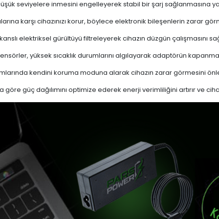
 düşük seviyelere inmesini engelleyerek stabil bir şarj sağlanmasına ya
ına karşı cihazınızı korur, böylece elektronik bileşenlerin zarar gör
nslı elektriksel gürültüyü filtreleyerek cihazın düzgün çalışmasını sağl
ensörler, yüksek sıcaklık durumlarını algılayarak adaptörün kapanma
mlarında kendini koruma moduna alarak cihazın zarar görmesini önle
a göre güç dağılımını optimize ederek enerji verimliliğini artırır ve cih