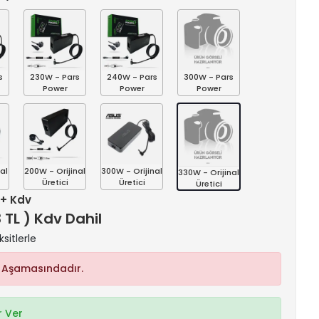
s
230W - Pars
240W - Pars
300W - Pars
Power
Power
Power
al
200W - Orijinal
300W - Orijinal
330W - Orijinal
Üretici
Üretici
Üretici
 + Kdv
3 TL ) Kdv Dahil
sitlerle
 Aşamasındadır.
 Ver