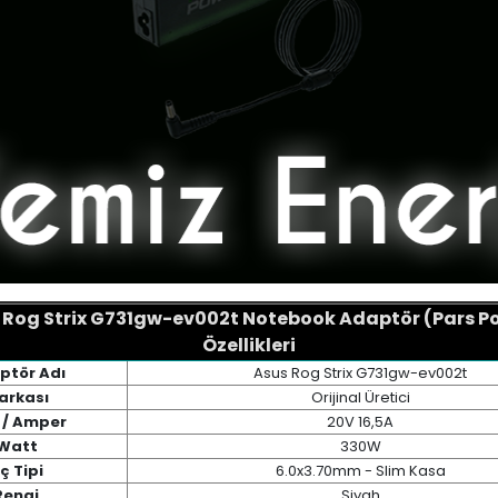
 Rog Strix G731gw-ev002t Notebook Adaptör (Pars P
Özellikleri
ptör Adı
Asus Rog Strix G731gw-ev002t
arkası
Orijinal Üretici
 / Amper
20V 16,5A
Watt
330W
ç Tipi
6.0x3.70mm - Slim Kasa
Rengi
Siyah