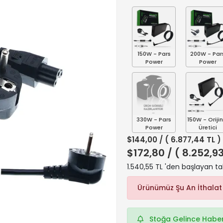
150W - Pars
200W - Par
Power
Power
330W - Pars
150W - Orijin
Power
Üretici
$144,00
/ ( 6.877,44 TL )
$172,80
/ ( 8.252,9
1.540,55 TL 'den başlayan tak
Ürünümüz Şu An İthalat
Stoğa Gelince Haber