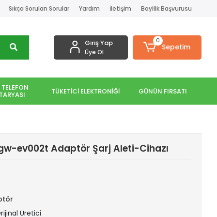
Sıkça Sorulan Sorular
Yardım
İletişim
Bayilik Başvurusu
0
Giriş Yap
Sepetim
Üye Ol
 TELEFON
TÜKETİCİ ELEKTRONİĞİ
GÜNÜN FIRSATI
TARYASI
gw-ev002t Adaptör Şarj Aleti-Cihazı
ptör
ijinal Üretici