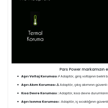
Pars Power markamızın en
Aşırı Voltaj Koruması ⚡
Adaptör, giriş voltajının belirl
Aşırı Akım Koruması ⚠️
Adaptör, çıkış akımının güvenli
Kısa Devre Koruması :
Adaptör, kısa devre durumlarınd
Aşırı Isınma Koruması :
Adaptör, iç sıcaklığının güvenli