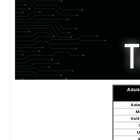
Asus
Ada
M
Volt
U