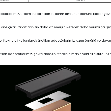
daptörlerimiz, üretim sürecinden kullanım ömrünün sonuna kadar çevrese
le öne çıkar. Cihazlarınızın daha az enerji tüketerek daha verimli çalış
eri teknoloji kullanılarak üretilen adaptörlerimiz, uzun ömürlü ve dayan
en adaptörlerimiz, çevre dostu bir tercih olmanın yanı sıra sürdürülebi