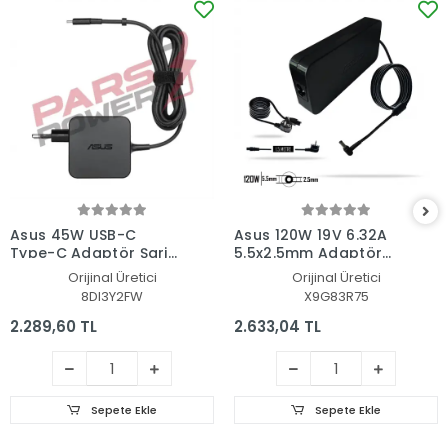
Asus 45W USB-C
Asus 120W 19V 6.32A
Type-C Adaptör Şarj
5.5x2.5mm Adaptör
Aleti-Cihazı
Şarj Aleti-Cihazı
Orijinal Üretici
Orijinal Üretici
8DI3Y2FW
X9G83R75
2.289,60 TL
2.633,04 TL
Sepete Ekle
Sepete Ekle