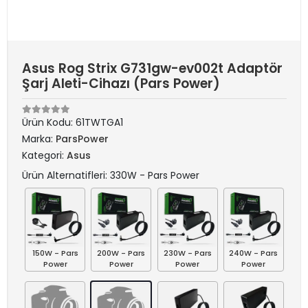
Asus Rog Strix G731gw-ev002t Adaptör
Şarj Aleti-Cihazı (Pars Power)
Ürün Kodu:
61TWTGA1
Marka:
ParsPower
Kategori:
Asus
Ürün Alternatifleri: 330W - Pars Power
150W - Pars
200W - Pars
230W - Pars
240W - Pars
Power
Power
Power
Power