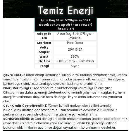
Asus Rog Strix G731gw-ev002t
Notebook Adaptör (Pars Power)
Özellikleri
Adaptör
Asus Rog Strix G731gw-
Adı
ev002t
Markası
Pars Power
Volt /
20V 16,5A
Amper
Watt
330W
Uç Tipi
6.0x3.70mm - Slim Kasa
Rengi
Siyah
Çevre Dostu :
Temiz enerji kaynakları kullanılarak üretilen adaptörlerimiz, üretim
sürecinden kullanım ömrünün sonuna kadar çevresel etkileri azaltır. Bu sayede,
karbon ayak izinizi azaltarak çevreye olan katkınızı artırabilirsiniz.
Enerji Verimliliği ⚡:
Adaptörlerimiz, yüksek enerji verimliliği ile öne çıkar.
Cihazlarınızın daha az enerji tüketerek daha verimli çalışmasını sağlar. Bu, hem
enerji faturalarınızı düşürür hem de doğal kaynakların korunmasına yardımcı
olur.
Uzun Ömürlü ve Güvenilir ⏳:
Yüksek kaliteli malzemeler ve ileri teknoloji
kullanılarak üretilen adaptörlerimiz, uzun ömürlü ve dayanıklıdır. Güvenilir
performansı sayesinde cihazlarınızı güvenle şarj edebilirsiniz.
Sürdürülebilirlik ♻️:
Geri dönüştürülebilir malzemelerden üretilen adaptörlerimiz,
çevre dostu bir tercih olmanın yanı sıra sürdürülebilir bir geleceğe katkıda
bulunur. Atık miktarını azaltır ve doğal kaynakların korunmasını destekler.