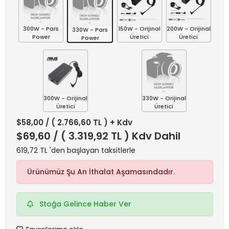
300W - Pars
150W - Orijinal
200W - Orijinal
330W - Pars
Power
Üretici
Üretici
Power
300W - Orijinal
330W - Orijinal
Üretici
Üretici
$58,00
/ ( 2.766,60 TL ) + Kdv
$69,60
/ ( 3.319,92 TL ) Kdv Dahil
619,72 TL 'den başlayan taksitlerle
Ürünümüz Şu An İthalat Aşamasındadır.
Stoğa Gelince Haber Ver