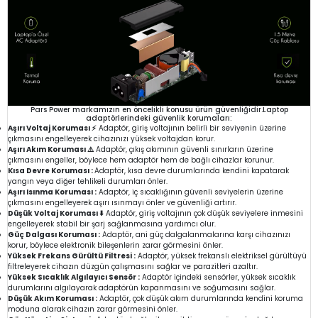
Pars Power markamızın en öncelikli konusu ürün güvenliğidir.Laptop
adaptörlerindeki güvenlik korumaları:
Aşırı Voltaj Koruması ⚡
Adaptör, giriş voltajının belirli bir seviyenin üzerine
çıkmasını engelleyerek cihazınızı yüksek voltajdan korur.
Aşırı Akım Koruması ⚠️
Adaptör, çıkış akımının güvenli sınırların üzerine
çıkmasını engeller, böylece hem adaptör hem de bağlı cihazlar korunur.
Kısa Devre Koruması :
Adaptör, kısa devre durumlarında kendini kapatarak
yangın veya diğer tehlikeli durumları önler.
Aşırı Isınma Koruması :
Adaptör, iç sıcaklığının güvenli seviyelerin üzerine
çıkmasını engelleyerek aşırı ısınmayı önler ve güvenliği artırır.
Düşük Voltaj Koruması ⬇️
Adaptör, giriş voltajının çok düşük seviyelere inmesini
engelleyerek stabil bir şarj sağlanmasına yardımcı olur.
Güç Dalgası Koruması :
Adaptör, ani güç dalgalanmalarına karşı cihazınızı
korur, böylece elektronik bileşenlerin zarar görmesini önler.
Yüksek Frekans Gürültü Filtresi :
Adaptör, yüksek frekanslı elektriksel gürültüyü
filtreleyerek cihazın düzgün çalışmasını sağlar ve parazitleri azaltır.
Yüksek Sıcaklık Algılayıcı Sensör :
Adaptör içindeki sensörler, yüksek sıcaklık
durumlarını algılayarak adaptörün kapanmasını ve soğumasını sağlar.
Düşük Akım Koruması :
Adaptör, çok düşük akım durumlarında kendini koruma
moduna alarak cihazın zarar görmesini önler.