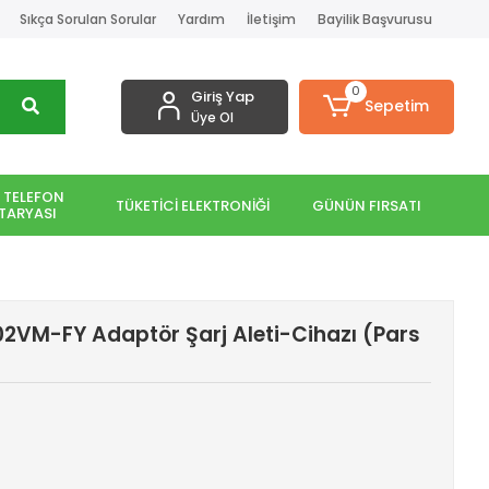
Sıkça Sorulan Sorular
Yardım
İletişim
Bayilik Başvurusu
0
Giriş Yap
Sepetim
Üye Ol
 TELEFON
TÜKETİCİ ELEKTRONİĞİ
GÜNÜN FIRSATI
TARYASI
2VM-FY Adaptör Şarj Aleti-Cihazı (Pars