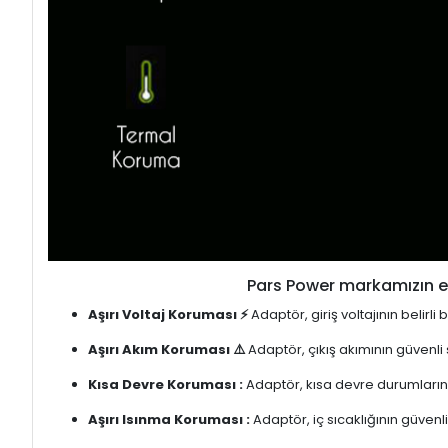
Pars Power markamızın en
Aşırı Voltaj Koruması ⚡
Adaptör, giriş voltajının belirl
Aşırı Akım Koruması ⚠️
Adaptör, çıkış akımının güvenli
Kısa Devre Koruması :
Adaptör, kısa devre durumlarınd
Aşırı Isınma Koruması :
Adaptör, iç sıcaklığının güvenli