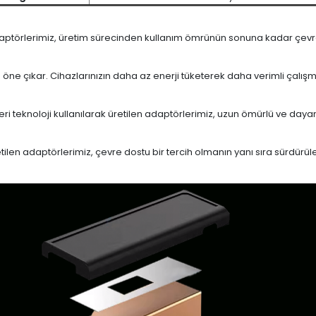
daptörlerimiz, üretim sürecinden kullanım ömrünün sonuna kadar çevrese
le öne çıkar. Cihazlarınızın daha az enerji tüketerek daha verimli çalış
eri teknoloji kullanılarak üretilen adaptörlerimiz, uzun ömürlü ve dayan
en adaptörlerimiz, çevre dostu bir tercih olmanın yanı sıra sürdürülebi