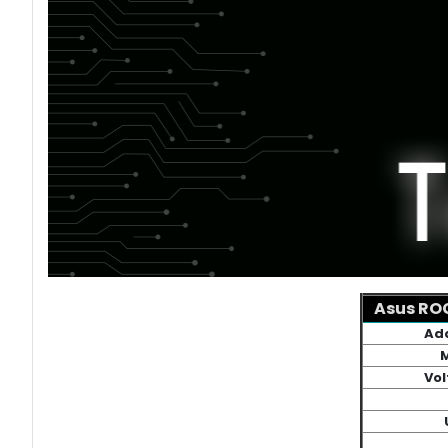
Asus ROG
Ad
M
Vol