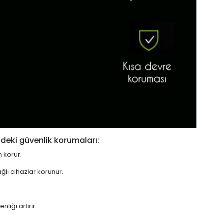
deki güvenlik korumaları:
n korur.
ğlı cihazlar korunur.
liği artırır.