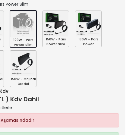
Pars Power Slim
s
150W - Pars
180W - Pars
120W - Pars
Power Slim
Power
Power Slim
al
150W - Orijinal
Üretici
 Kdv
TL ) Kdv Dahil
itlerle
 Aşamasındadır.