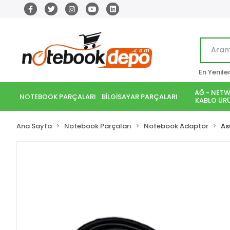
En Yenile
AĞ - NETW
NOTEBOOK PARÇALARI
BİLGİSAYAR PARÇALARI
KABLO ÜRÜ
Ana Sayfa
Notebook Parçaları
Notebook Adaptör
As