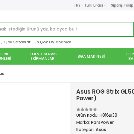
TRY - Türk Lirası
Sipariş Takip
r
,
Çok Satanlar
,
En Çok Oylananlar
ORK -
TEKNİK SERVİS
CEP
BGA MAKİNESİ
NLERİ
EKİPMANLARI
BA
us
Asus ROG Strix GL50
Power)
Ürün Kodu:
H816BI38
Marka:
ParsPower
Kategori:
Asus