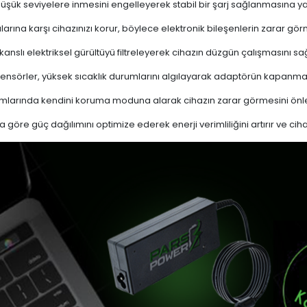
 düşük seviyelere inmesini engelleyerek stabil bir şarj sağlanmasına ya
ına karşı cihazınızı korur, böylece elektronik bileşenlerin zarar gör
nslı elektriksel gürültüyü filtreleyerek cihazın düzgün çalışmasını sağl
ensörler, yüksek sıcaklık durumlarını algılayarak adaptörün kapanma
mlarında kendini koruma moduna alarak cihazın zarar görmesini önle
a göre güç dağılımını optimize ederek enerji verimliliğini artırır ve cih