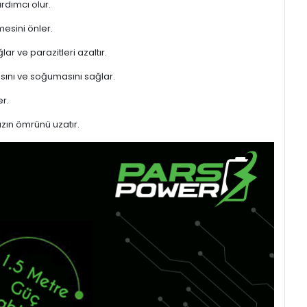
rdımcı olur.
mesini önler.
ar ve parazitleri azaltır.
sını ve soğumasını sağlar.
r.
azın ömrünü uzatır.