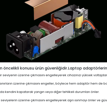
 öncelikli konusu ürün güvenliğidir.Laptop adaptörlerin
i bir seviyenin üzerine çıkmasını engelleyerek cihazınızı yüksek voltajda
 sınırların üzerine çıkmasını engeller, böylece hem adaptör hem de ba
a kendini kapatarak yangın veya diğer tehlikeli durumları önler.
 seviyelerin üzerine çıkmasını engelleyerek aşırı ısınmayı önler ve güven