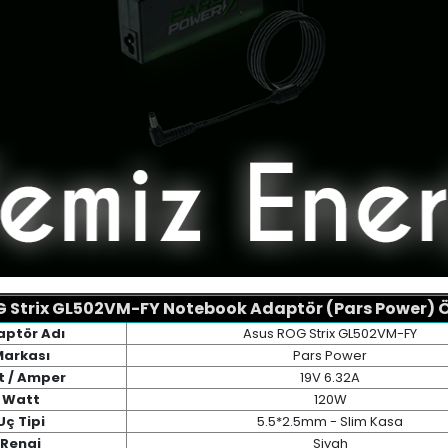
 Strix GL502VM-FY Notebook Adaptör (Pars Power) Öz
aptör Adı
Asus ROG Strix GL502VM-FY
arkası
Pars Power
t / Amper
19V 6.32A
Watt
120W
Uç Tipi
5.5*2.5mm - Slim Kasa
Rengi
Siyah