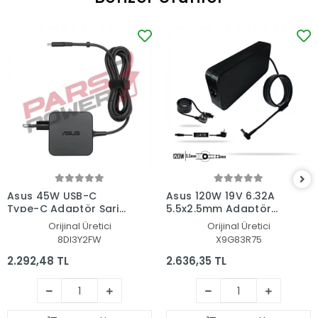
Asus 45W USB-C
Asus 120W 19V 6.32A
Type-C Adaptör Şarj
5.5x2.5mm Adaptör
Aleti-Cihazı
Şarj Aleti-Cihazı
Orijinal Üretici
Orijinal Üretici
8DI3Y2FW
X9G83R75
2.292,48 TL
2.636,35 TL