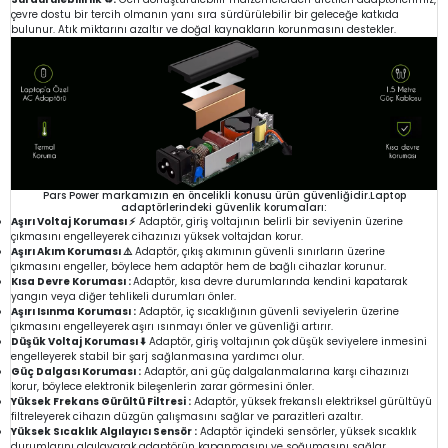
çevre dostu bir tercih olmanın yanı sıra sürdürülebilir bir geleceğe katkıda
bulunur. Atık miktarını azaltır ve doğal kaynakların korunmasını destekler.
Pars Power markamızın en öncelikli konusu ürün güvenliğidir.Laptop
adaptörlerindeki güvenlik korumaları:
Aşırı Voltaj Koruması ⚡
Adaptör, giriş voltajının belirli bir seviyenin üzerine
çıkmasını engelleyerek cihazınızı yüksek voltajdan korur.
Aşırı Akım Koruması ⚠️
Adaptör, çıkış akımının güvenli sınırların üzerine
çıkmasını engeller, böylece hem adaptör hem de bağlı cihazlar korunur.
Kısa Devre Koruması :
Adaptör, kısa devre durumlarında kendini kapatarak
yangın veya diğer tehlikeli durumları önler.
Aşırı Isınma Koruması :
Adaptör, iç sıcaklığının güvenli seviyelerin üzerine
çıkmasını engelleyerek aşırı ısınmayı önler ve güvenliği artırır.
Düşük Voltaj Koruması ⬇️
Adaptör, giriş voltajının çok düşük seviyelere inmesini
engelleyerek stabil bir şarj sağlanmasına yardımcı olur.
Güç Dalgası Koruması :
Adaptör, ani güç dalgalanmalarına karşı cihazınızı
korur, böylece elektronik bileşenlerin zarar görmesini önler.
Yüksek Frekans Gürültü Filtresi :
Adaptör, yüksek frekanslı elektriksel gürültüyü
filtreleyerek cihazın düzgün çalışmasını sağlar ve parazitleri azaltır.
Yüksek Sıcaklık Algılayıcı Sensör :
Adaptör içindeki sensörler, yüksek sıcaklık
durumlarını algılayarak adaptörün kapanmasını ve soğumasını sağlar.