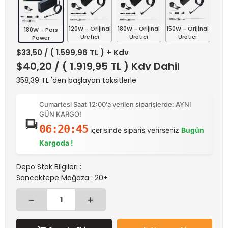
120W - Orijinal
180W - Orijinal
150W - Orijinal
180W - Pars
Üretici
Üretici
Üretici
Power
$33,50
/ ( 1.599,96 TL ) + Kdv
$40,20
/ ( 1.919,95 TL ) Kdv Dahil
358,39 TL 'den başlayan taksitlerle
Cumartesi Saat 12:00'a verilen siparişlerde: AYNI
GÜN KARGO!
06:20:45
içerisinde sipariş verirseniz
Bugün
Kargoda !
Depo Stok Bilgileri :
Sancaktepe Mağaza : 20+