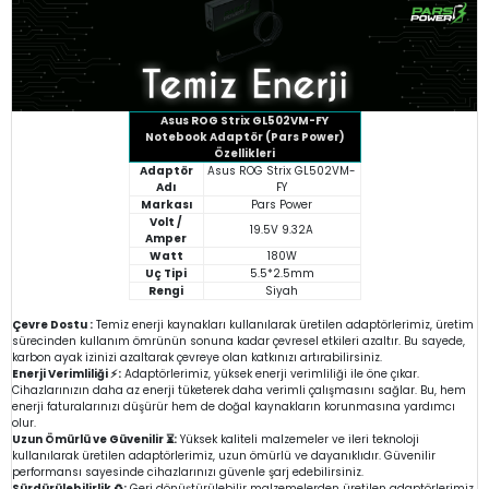
Asus ROG Strix GL502VM-FY
Notebook Adaptör (Pars Power)
Özellikleri
Adaptör
Asus ROG Strix GL502VM-
Adı
FY
Markası
Pars Power
Volt /
19.5V 9.32A
Amper
Watt
180W
Uç Tipi
5.5*2.5mm
Rengi
Siyah
Çevre Dostu :
Temiz enerji kaynakları kullanılarak üretilen adaptörlerimiz, üretim
sürecinden kullanım ömrünün sonuna kadar çevresel etkileri azaltır. Bu sayede,
karbon ayak izinizi azaltarak çevreye olan katkınızı artırabilirsiniz.
Enerji Verimliliği ⚡:
Adaptörlerimiz, yüksek enerji verimliliği ile öne çıkar.
Cihazlarınızın daha az enerji tüketerek daha verimli çalışmasını sağlar. Bu, hem
enerji faturalarınızı düşürür hem de doğal kaynakların korunmasına yardımcı
olur.
Uzun Ömürlü ve Güvenilir ⏳:
Yüksek kaliteli malzemeler ve ileri teknoloji
kullanılarak üretilen adaptörlerimiz, uzun ömürlü ve dayanıklıdır. Güvenilir
performansı sayesinde cihazlarınızı güvenle şarj edebilirsiniz.
Sürdürülebilirlik ♻️:
Geri dönüştürülebilir malzemelerden üretilen adaptörlerimiz,