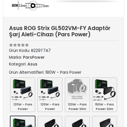
Asus ROG Strix GL502VM-FY Adaptör
Şarj Aleti-Cihazı (Pars Power)
Ürün Kodu:
B229T7A7
Marka:
ParsPower
Kategori:
Asus
Ürün Alternatifleri: 180W - Pars Power
120W - Pars
120W - Pars
120W - Pars
150W - Pars
Power
Power
Power Slim
Power Slim