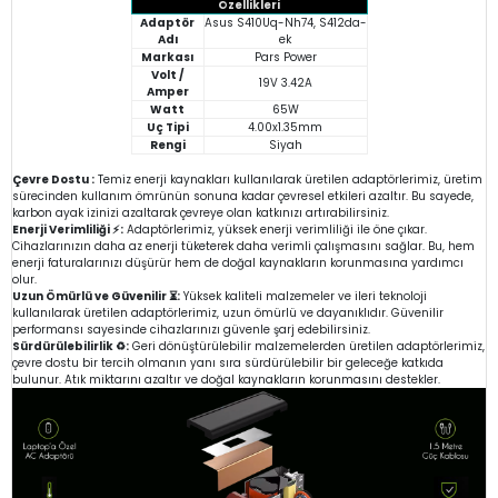
Özellikleri
Adaptör
Asus S410Uq-Nh74, S412da-
Adı
ek
Markası
Pars Power
Volt /
19V 3.42A
Amper
Watt
65W
Uç Tipi
4.00x1.35mm
Rengi
Siyah
Çevre Dostu :
Temiz enerji kaynakları kullanılarak üretilen adaptörlerimiz, üretim
sürecinden kullanım ömrünün sonuna kadar çevresel etkileri azaltır. Bu sayede,
karbon ayak izinizi azaltarak çevreye olan katkınızı artırabilirsiniz.
Enerji Verimliliği ⚡:
Adaptörlerimiz, yüksek enerji verimliliği ile öne çıkar.
Cihazlarınızın daha az enerji tüketerek daha verimli çalışmasını sağlar. Bu, hem
enerji faturalarınızı düşürür hem de doğal kaynakların korunmasına yardımcı
olur.
Uzun Ömürlü ve Güvenilir ⏳:
Yüksek kaliteli malzemeler ve ileri teknoloji
kullanılarak üretilen adaptörlerimiz, uzun ömürlü ve dayanıklıdır. Güvenilir
performansı sayesinde cihazlarınızı güvenle şarj edebilirsiniz.
Sürdürülebilirlik ♻️:
Geri dönüştürülebilir malzemelerden üretilen adaptörlerimiz,
çevre dostu bir tercih olmanın yanı sıra sürdürülebilir bir geleceğe katkıda
bulunur. Atık miktarını azaltır ve doğal kaynakların korunmasını destekler.