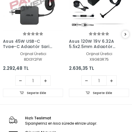
Asus 45W USB-C
Asus 120W 19V 6.32A
Type-C Adaptör Şarj
5.5x2.5mm Adaptör
Aleti-Cihazı
Şarj Aleti-Cihazı
Orijinal Üretici
Orijinal Üretici
8DI3Y2FW
X9G83R75
2.292,48 TL
2.636,35 TL
Sepete Ekle
Sepete Ekle
Hızlı Teslimat
Siparişleriniz en kısa sürede elinize ulaşır.