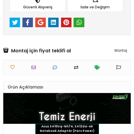
Güvenli Alışveriş
İade ve Değişim
Montaj için fiyat teklifi al
Montaj
Ürün Açıklaması
Asus S410Uq-Nh74, S412da-ek
Notebook Adaptör (Pars Power)