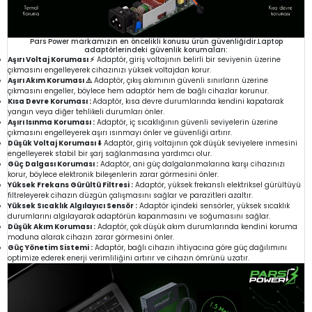
Pars Power markamızın en öncelikli konusu ürün güvenliğidir.Laptop
adaptörlerindeki güvenlik korumaları:
Aşırı Voltaj Koruması ⚡
Adaptör, giriş voltajının belirli bir seviyenin üzerine
çıkmasını engelleyerek cihazınızı yüksek voltajdan korur.
Aşırı Akım Koruması ⚠️
Adaptör, çıkış akımının güvenli sınırların üzerine
çıkmasını engeller, böylece hem adaptör hem de bağlı cihazlar korunur.
Kısa Devre Koruması :
Adaptör, kısa devre durumlarında kendini kapatarak
yangın veya diğer tehlikeli durumları önler.
Aşırı Isınma Koruması :
Adaptör, iç sıcaklığının güvenli seviyelerin üzerine
çıkmasını engelleyerek aşırı ısınmayı önler ve güvenliği artırır.
Düşük Voltaj Koruması ⬇️
Adaptör, giriş voltajının çok düşük seviyelere inmesini
engelleyerek stabil bir şarj sağlanmasına yardımcı olur.
Güç Dalgası Koruması :
Adaptör, ani güç dalgalanmalarına karşı cihazınızı
korur, böylece elektronik bileşenlerin zarar görmesini önler.
Yüksek Frekans Gürültü Filtresi :
Adaptör, yüksek frekanslı elektriksel gürültüyü
filtreleyerek cihazın düzgün çalışmasını sağlar ve parazitleri azaltır.
Yüksek Sıcaklık Algılayıcı Sensör :
Adaptör içindeki sensörler, yüksek sıcaklık
durumlarını algılayarak adaptörün kapanmasını ve soğumasını sağlar.
Düşük Akım Koruması :
Adaptör, çok düşük akım durumlarında kendini koruma
moduna alarak cihazın zarar görmesini önler.
Güç Yönetim Sistemi :
Adaptör, bağlı cihazın ihtiyacına göre güç dağılımını
optimize ederek enerji verimliliğini artırır ve cihazın ömrünü uzatır.