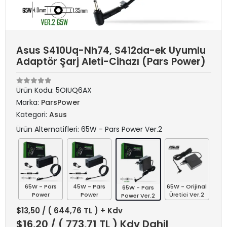
Asus S410Uq-Nh74, S412da-ek Uyumlu
Adaptör Şarj Aleti-Cihazı (Pars Power)
Ürün Kodu:
5OIUQ6AX
Marka:
ParsPower
Kategori:
Asus
Ürün Alternatifleri: 65W - Pars Power Ver.2
65W - Pars
45W - Pars
65W - Orijinal
65W - Pars
Power
Power
Üretici Ver.2
Power Ver.2
$13,50
/ ( 644,76 TL ) + Kdv
$16,20
/ ( 773,71 TL ) Kdv Dahil