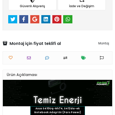
Güvenli Alışveriş
İade ve Değişim
Montaj için fiyat teklifi al
Montaj
Ürün Açıklaması
Asus S410Uq-Nh74, S412da-ek
Notebook Adaptör (Pars Power)