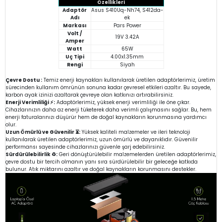
Özellikleri
Adaptör
Asus S410Uq-Nh74, S412da-
Adı
ek
Markası
Pars Power
Volt /
19V 3.42A
Amper
Watt
65W
Uç Tipi
4.00x1.35mm
Rengi
Siyah
Çevre Dostu :
Temiz enerji kaynakları kullanılarak üretilen adaptörlerimiz, üretim
sürecinden kullanım ömrünün sonuna kadar çevresel etkileri azaltır. Bu sayede,
karbon ayak izinizi azaltarak çevreye olan katkınızı artırabilirsiniz.
Enerji Verimliliği ⚡:
Adaptörlerimiz, yüksek enerji verimliliği ile öne çıkar.
Cihazlarınızın daha az enerji tüketerek daha verimli çalışmasını sağlar. Bu, hem
enerji faturalarınızı düşürür hem de doğal kaynakların korunmasına yardımcı
olur.
Uzun Ömürlü ve Güvenilir ⏳:
Yüksek kaliteli malzemeler ve ileri teknoloji
kullanılarak üretilen adaptörlerimiz, uzun ömürlü ve dayanıklıdır. Güvenilir
performansı sayesinde cihazlarınızı güvenle şarj edebilirsiniz.
Sürdürülebilirlik ♻️:
Geri dönüştürülebilir malzemelerden üretilen adaptörlerimiz,
çevre dostu bir tercih olmanın yanı sıra sürdürülebilir bir geleceğe katkıda
bulunur. Atık miktarını azaltır ve doğal kaynakların korunmasını destekler.