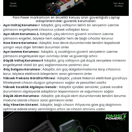
Pars Power markamızın en öncelikli konusu ürün güvenliğidir.Laptop
adaptörlerindeki güvenlik korumaları:
Aşırı Voltaj Koruması ⚡
Adaptör, giriş voltajının belirli bir seviyenin üzerine
çıkmasını engelleyerek cihazınızı yüksek voltajdan korur.
Aşırı Akım Koruması ⚠️
Adaptör, çıkış akımının güvenli sınırların üzerine
çıkmasını engeller, böylece hem adaptör hem de bağlı cihazlar korunur.
Kısa Devre Koruması :
Adaptör, kısa devre durumlarında kendini kapatarak
yangın veya diğer tehlikeli durumları önler.
Aşırı Isınma Koruması :
Adaptör, iç sıcaklığının güvenli seviyelerin üzerine
çıkmasını engelleyerek aşırı ısınmayı önler ve güvenliği artırır.
Düşük Voltaj Koruması ⬇️
Adaptör, giriş voltajının çok düşük seviyelere inmesini
engelleyerek stabil bir şarj sağlanmasına yardımcı olur.
Güç Dalgası Koruması :
Adaptör, ani güç dalgalanmalarına karşı cihazınızı
korur, böylece elektronik bileşenlerin zarar görmesini önler.
Yüksek Frekans Gürültü Filtresi :
Adaptör, yüksek frekanslı elektriksel gürültüyü
filtreleyerek cihazın düzgün çalışmasını sağlar ve parazitleri azaltır.
Yüksek Sıcaklık Algılayıcı Sensör :
Adaptör içindeki sensörler, yüksek sıcaklık
durumlarını algılayarak adaptörün kapanmasını ve soğumasını sağlar.
Düşük Akım Koruması :
Adaptör, çok düşük akım durumlarında kendini koruma
moduna alarak cihazın zarar görmesini önler.
Güç Yönetim Sistemi :
Adaptör, bağlı cihazın ihtiyacına göre güç dağılımını
optimize ederek enerji verimliliğini artırır ve cihazın ömrünü uzatır.