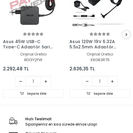
Asus 45W USB-C
Asus 120W 19V 6.32A
Type-C Adaptör Şarj
5.5x2.5mm Adaptör
Aleti-Cihazı
Şarj Aleti-Cihazı
Orijinal Üretici
Orijinal Üretici
8DI3Y2FW
X9G83R75
2.292,48 TL
2.636,35 TL
Sepete Ekle
Sepete Ekle
Hızlı Teslimat
Siparişleriniz en kısa sürede elinize ulaşır.