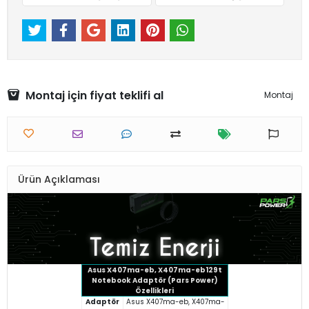
Montaj için fiyat teklifi al
Montaj
Ürün Açıklaması
Asus X407ma-eb, X407ma-eb129t
Notebook Adaptör (Pars Power)
Özellikleri
Adaptör
Asus X407ma-eb, X407ma-