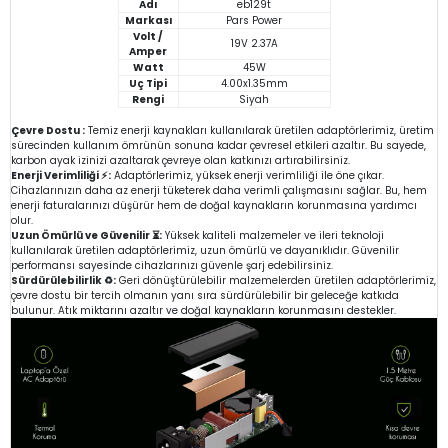
Adı
eb129t
Markası
Pars Power
Volt /
19V 2.37A
Amper
Watt
45W
Uç Tipi
4.00x1.35mm
Rengi
Siyah
Çevre Dostu :
Temiz enerji kaynakları kullanılarak üretilen adaptörlerimiz, üretim
sürecinden kullanım ömrünün sonuna kadar çevresel etkileri azaltır. Bu sayede,
karbon ayak izinizi azaltarak çevreye olan katkınızı artırabilirsiniz.
Enerji Verimliliği ⚡:
Adaptörlerimiz, yüksek enerji verimliliği ile öne çıkar.
Cihazlarınızın daha az enerji tüketerek daha verimli çalışmasını sağlar. Bu, hem
enerji faturalarınızı düşürür hem de doğal kaynakların korunmasına yardımcı
olur.
Uzun Ömürlü ve Güvenilir ⏳:
Yüksek kaliteli malzemeler ve ileri teknoloji
kullanılarak üretilen adaptörlerimiz, uzun ömürlü ve dayanıklıdır. Güvenilir
performansı sayesinde cihazlarınızı güvenle şarj edebilirsiniz.
Sürdürülebilirlik ♻️:
Geri dönüştürülebilir malzemelerden üretilen adaptörlerimiz,
çevre dostu bir tercih olmanın yanı sıra sürdürülebilir bir geleceğe katkıda
bulunur. Atık miktarını azaltır ve doğal kaynakların korunmasını destekler.