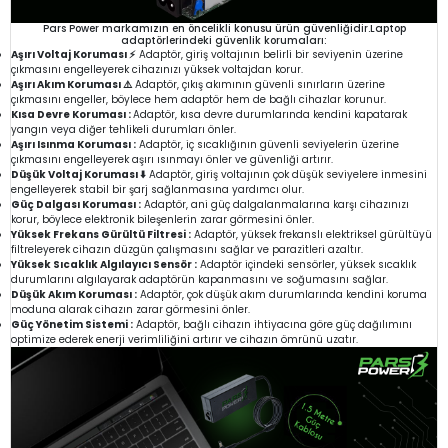
Pars Power markamızın en öncelikli konusu ürün güvenliğidir.Laptop
adaptörlerindeki güvenlik korumaları:
Aşırı Voltaj Koruması ⚡
Adaptör, giriş voltajının belirli bir seviyenin üzerine
çıkmasını engelleyerek cihazınızı yüksek voltajdan korur.
Aşırı Akım Koruması ⚠️
Adaptör, çıkış akımının güvenli sınırların üzerine
çıkmasını engeller, böylece hem adaptör hem de bağlı cihazlar korunur.
Kısa Devre Koruması :
Adaptör, kısa devre durumlarında kendini kapatarak
yangın veya diğer tehlikeli durumları önler.
Aşırı Isınma Koruması :
Adaptör, iç sıcaklığının güvenli seviyelerin üzerine
çıkmasını engelleyerek aşırı ısınmayı önler ve güvenliği artırır.
Düşük Voltaj Koruması ⬇️
Adaptör, giriş voltajının çok düşük seviyelere inmesini
engelleyerek stabil bir şarj sağlanmasına yardımcı olur.
Güç Dalgası Koruması :
Adaptör, ani güç dalgalanmalarına karşı cihazınızı
korur, böylece elektronik bileşenlerin zarar görmesini önler.
Yüksek Frekans Gürültü Filtresi :
Adaptör, yüksek frekanslı elektriksel gürültüyü
filtreleyerek cihazın düzgün çalışmasını sağlar ve parazitleri azaltır.
Yüksek Sıcaklık Algılayıcı Sensör :
Adaptör içindeki sensörler, yüksek sıcaklık
durumlarını algılayarak adaptörün kapanmasını ve soğumasını sağlar.
Düşük Akım Koruması :
Adaptör, çok düşük akım durumlarında kendini koruma
moduna alarak cihazın zarar görmesini önler.
Güç Yönetim Sistemi :
Adaptör, bağlı cihazın ihtiyacına göre güç dağılımını
optimize ederek enerji verimliliğini artırır ve cihazın ömrünü uzatır.