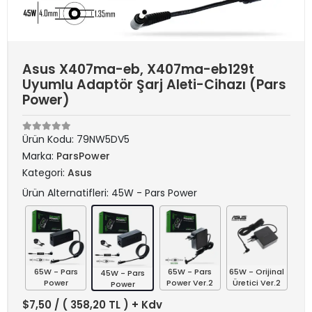
Asus X407ma-eb, X407ma-eb129t
Uyumlu Adaptör Şarj Aleti-Cihazı (Pars
Power)
Ürün Kodu:
79NW5DV5
Marka:
ParsPower
Kategori:
Asus
Ürün Alternatifleri: 45W - Pars Power
65W - Pars
65W - Pars
65W - Orijinal
45W - Pars
Power
Power Ver.2
Üretici Ver.2
Power
$7,50
/ ( 358,20 TL ) + Kdv