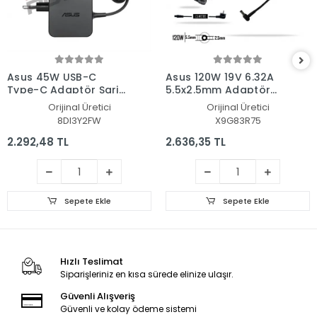
Asus 45W USB-C
Asus 120W 19V 6.32A
Type-C Adaptör Şarj
5.5x2.5mm Adaptör
Aleti-Cihazı
Şarj Aleti-Cihazı
Orijinal Üretici
Orijinal Üretici
8DI3Y2FW
X9G83R75
2.292,48 TL
2.636,35 TL
Sepete Ekle
Sepete Ekle
Hızlı Teslimat
Siparişleriniz en kısa sürede elinize ulaşır.
Güvenli Alışveriş
Güvenli ve kolay ödeme sistemi