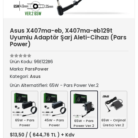
Asus X407ma-eb, X407ma-eb129t
Uyumlu Adaptör Şarj Aleti-Cihazı (Pars
Power)
Ürün Kodu:
96E122B6
Marka:
ParsPower
Kategori:
Asus
Ürün Alternatifleri: 65W - Pars Power Ver.2
65W - Pars
45W - Pars
65W - Orijinal
65W - Pars
Power
Power
Üretici Ver.2
Power Ver.2
$13,50
/ ( 644,76 TL ) + Kdv