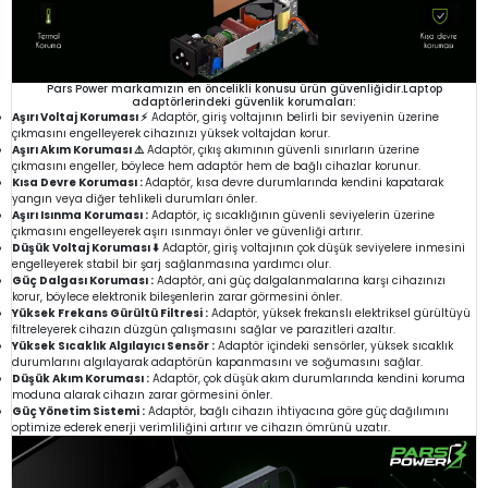
Pars Power markamızın en öncelikli konusu ürün güvenliğidir.Laptop
adaptörlerindeki güvenlik korumaları:
Aşırı Voltaj Koruması ⚡
Adaptör, giriş voltajının belirli bir seviyenin üzerine
çıkmasını engelleyerek cihazınızı yüksek voltajdan korur.
Aşırı Akım Koruması ⚠️
Adaptör, çıkış akımının güvenli sınırların üzerine
çıkmasını engeller, böylece hem adaptör hem de bağlı cihazlar korunur.
Kısa Devre Koruması :
Adaptör, kısa devre durumlarında kendini kapatarak
yangın veya diğer tehlikeli durumları önler.
Aşırı Isınma Koruması :
Adaptör, iç sıcaklığının güvenli seviyelerin üzerine
çıkmasını engelleyerek aşırı ısınmayı önler ve güvenliği artırır.
Düşük Voltaj Koruması ⬇️
Adaptör, giriş voltajının çok düşük seviyelere inmesini
engelleyerek stabil bir şarj sağlanmasına yardımcı olur.
Güç Dalgası Koruması :
Adaptör, ani güç dalgalanmalarına karşı cihazınızı
korur, böylece elektronik bileşenlerin zarar görmesini önler.
Yüksek Frekans Gürültü Filtresi :
Adaptör, yüksek frekanslı elektriksel gürültüyü
filtreleyerek cihazın düzgün çalışmasını sağlar ve parazitleri azaltır.
Yüksek Sıcaklık Algılayıcı Sensör :
Adaptör içindeki sensörler, yüksek sıcaklık
durumlarını algılayarak adaptörün kapanmasını ve soğumasını sağlar.
Düşük Akım Koruması :
Adaptör, çok düşük akım durumlarında kendini koruma
moduna alarak cihazın zarar görmesini önler.
Güç Yönetim Sistemi :
Adaptör, bağlı cihazın ihtiyacına göre güç dağılımını
optimize ederek enerji verimliliğini artırır ve cihazın ömrünü uzatır.