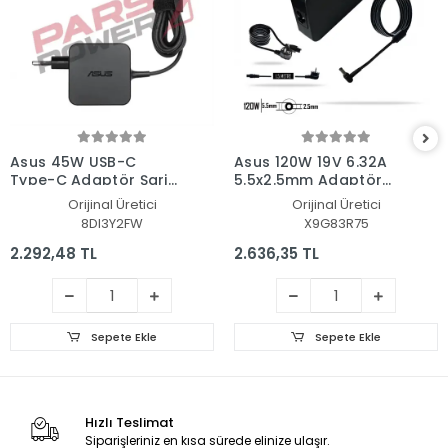
Asus 45W USB-C
Asus 120W 19V 6.32A
Type-C Adaptör Şarj
5.5x2.5mm Adaptör
Aleti-Cihazı
Şarj Aleti-Cihazı
Orijinal Üretici
Orijinal Üretici
8DI3Y2FW
X9G83R75
2.292,48 TL
2.636,35 TL
Sepete Ekle
Sepete Ekle
Hızlı Teslimat
Siparişleriniz en kısa sürede elinize ulaşır.