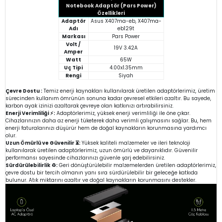
Notebook Adaptör (Pars Power)
Özellikleri
Adaptör
Asus X407ma-eb, X407ma-
Adı
eb129t
Markası
Pars Power
Volt /
19V 3.42A
Amper
Watt
65W
Uç Tipi
4.00x1.35mm
Rengi
Siyah
Çevre Dostu :
Temiz enerji kaynakları kullanılarak üretilen adaptörlerimiz, üretim
sürecinden kullanım ömrünün sonuna kadar çevresel etkileri azaltır. Bu sayede,
karbon ayak izinizi azaltarak çevreye olan katkınızı artırabilirsiniz.
Enerji Verimliliği ⚡:
Adaptörlerimiz, yüksek enerji verimliliği ile öne çıkar.
Cihazlarınızın daha az enerji tüketerek daha verimli çalışmasını sağlar. Bu, hem
enerji faturalarınızı düşürür hem de doğal kaynakların korunmasına yardımcı
olur.
Uzun Ömürlü ve Güvenilir ⏳:
Yüksek kaliteli malzemeler ve ileri teknoloji
kullanılarak üretilen adaptörlerimiz, uzun ömürlü ve dayanıklıdır. Güvenilir
performansı sayesinde cihazlarınızı güvenle şarj edebilirsiniz.
Sürdürülebilirlik ♻️:
Geri dönüştürülebilir malzemelerden üretilen adaptörlerimiz,
çevre dostu bir tercih olmanın yanı sıra sürdürülebilir bir geleceğe katkıda
bulunur. Atık miktarını azaltır ve doğal kaynakların korunmasını destekler.