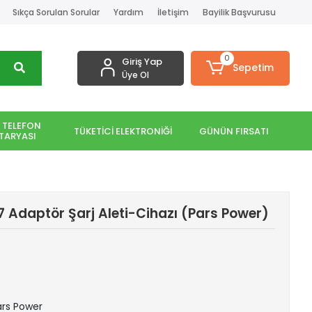
Sıkça Sorulan Sorular
Yardım
İletişim
Bayilik Başvurusu
0
Giriş Yap
Sepetim
Üye Ol
 TELEFON
TÜKETİCİ ELEKTRONİĞİ
GÜNÜN FIRSATI
TARYASI
Adaptör Şarj Aleti-Cihazı (Pars Power)
Pars Power