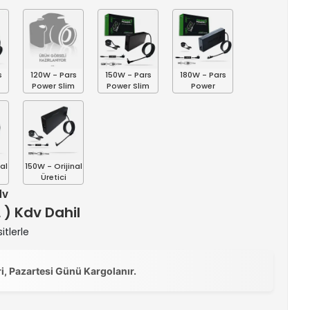
s
120W - Pars
150W - Pars
180W - Pars
Power Slim
Power Slim
Power
al
150W - Orijinal
Üretici
dv
L ) Kdv Dahil
itlerle
ri, Pazartesi Günü Kargolanır.