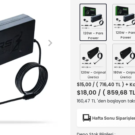
120W - Par
120W - Pars
Power
Power
120W - Orijinal
180W - Orijin
Üretici
Üretici
$15,00
/ ( 716,40 TL ) + K
$18,00
/ ( 859,68 T
160,47 TL 'den başlayan taks
Hafta Sonu Siparişle
Depo Stok Bilgileri :