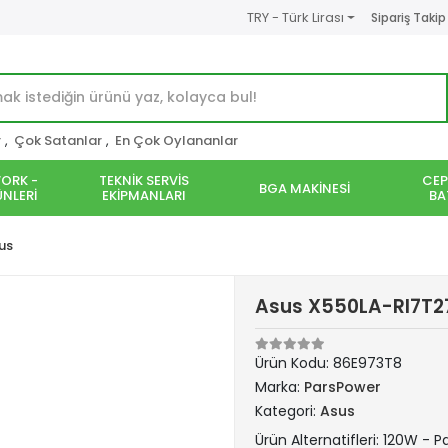
TRY - Türk Lirası
Sipariş Takip
r
,
Çok Satanlar
,
En Çok Oylananlar
ORK -
TEKNİK SERVİS
CEP
BGA MAKİNESİ
NLERİ
EKİPMANLARI
BA
us
Asus X550LA-RI7T27 
Ürün Kodu:
86E973T8
Marka:
ParsPower
Kategori:
Asus
Ürün Alternatifleri: 120W - 