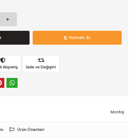
e
Hemen Al
 Alışveriş
İade ve Değişim
Montaj
mı
Ürün Önerileri