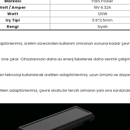
Markası
Pars Power
Volt / Amper
19V 6.32A
Watt
120W
Uç Tipi
5.5*2.5mm
Rengi
Siyah
daptörlerimiz, üretim sürecinden kullanım ömrünün sonuna kadar çevrese
le öne çıkar. Cihazlarınızın daha az enerji tüketerek daha verimli çalış
eri teknoloji kullanılarak üretilen adaptörlerimiz, uzun ömürlü ve dayan
en adaptörlerimiz, çevre dostu bir tercih olmanın yanı sıra sürdürülebi