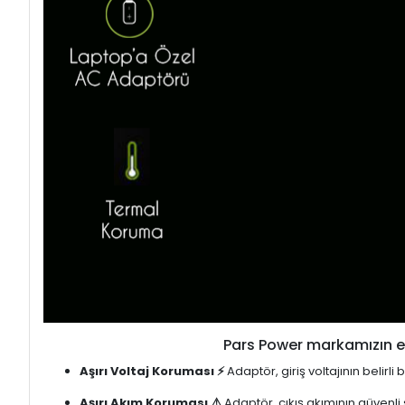
Pars Power markamızın en
Aşırı Voltaj Koruması ⚡
Adaptör, giriş voltajının belirl
Aşırı Akım Koruması ⚠️
Adaptör, çıkış akımının güvenli