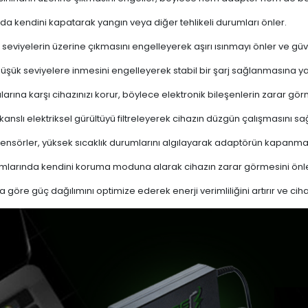
a kendini kapatarak yangın veya diğer tehlikeli durumları önler.
 seviyelerin üzerine çıkmasını engelleyerek aşırı ısınmayı önler ve güven
 düşük seviyelere inmesini engelleyerek stabil bir şarj sağlanmasına ya
ına karşı cihazınızı korur, böylece elektronik bileşenlerin zarar gör
nslı elektriksel gürültüyü filtreleyerek cihazın düzgün çalışmasını sağl
ensörler, yüksek sıcaklık durumlarını algılayarak adaptörün kapanma
mlarında kendini koruma moduna alarak cihazın zarar görmesini önle
a göre güç dağılımını optimize ederek enerji verimliliğini artırır ve cih