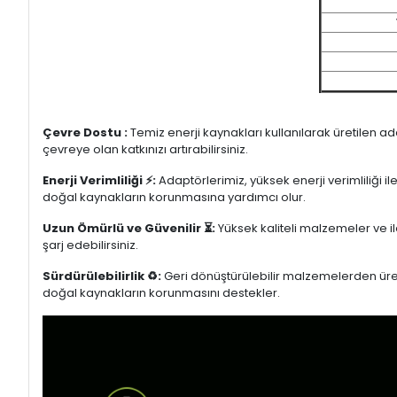
Çevre Dostu :
Temiz enerji kaynakları kullanılarak üretilen a
çevreye olan katkınızı artırabilirsiniz.
Enerji Verimliliği ⚡:
Adaptörlerimiz, yüksek enerji verimliliği i
doğal kaynakların korunmasına yardımcı olur.
Uzun Ömürlü ve Güvenilir ⏳:
Yüksek kaliteli malzemeler ve il
şarj edebilirsiniz.
Sürdürülebilirlik ♻️:
Geri dönüştürülebilir malzemelerden üretil
doğal kaynakların korunmasını destekler.