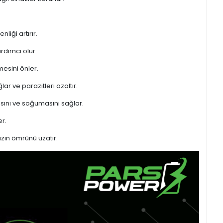
liği artırır.
rdımcı olur.
mesini önler.
ar ve parazitleri azaltır.
sını ve soğumasını sağlar.
r.
azın ömrünü uzatır.