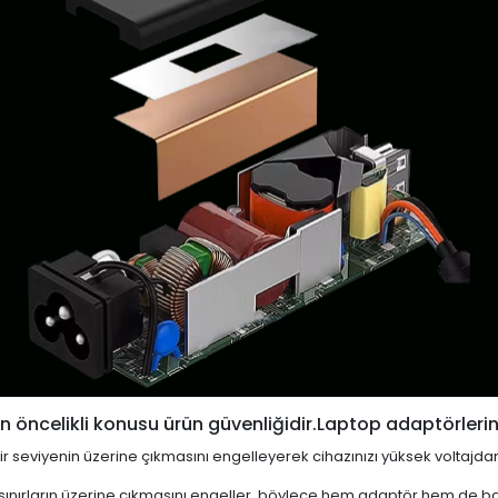
 öncelikli konusu ürün güvenliğidir.Laptop adaptörlerin
i bir seviyenin üzerine çıkmasını engelleyerek cihazınızı yüksek voltajda
 sınırların üzerine çıkmasını engeller, böylece hem adaptör hem de ba