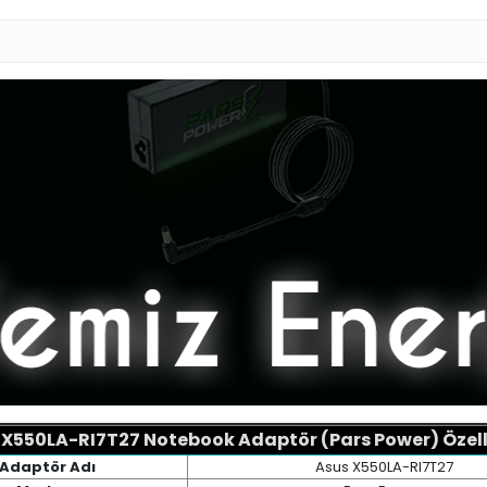
 X550LA-RI7T27 Notebook Adaptör (Pars Power) Özelli
Adaptör Adı
Asus X550LA-RI7T27