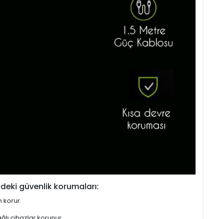
deki güvenlik korumaları:
n korur.
ğlı cihazlar korunur.