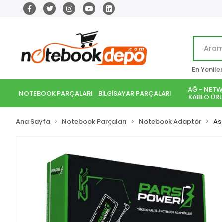
En Yenile
AĞ - NETW
NOTEBOOK PARÇALARI
BİLGİSAYAR PARÇALARI
KABLO ÜRÜ
Ana Sayfa
Notebook Parçaları
Notebook Adaptör
As