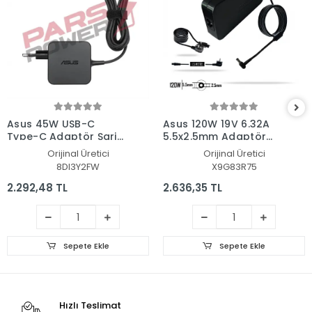
Asus 45W USB-C
Asus 120W 19V 6.32A
Type-C Adaptör Şarj
5.5x2.5mm Adaptör
Aleti-Cihazı
Şarj Aleti-Cihazı
Orijinal Üretici
Orijinal Üretici
8DI3Y2FW
X9G83R75
2.292,48 TL
2.636,35 TL
Sepete Ekle
Sepete Ekle
Hızlı Teslimat