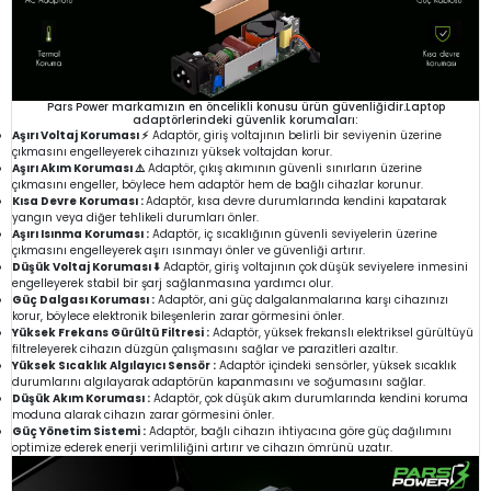
Pars Power markamızın en öncelikli konusu ürün güvenliğidir.Laptop
adaptörlerindeki güvenlik korumaları:
Aşırı Voltaj Koruması ⚡
Adaptör, giriş voltajının belirli bir seviyenin üzerine
çıkmasını engelleyerek cihazınızı yüksek voltajdan korur.
Aşırı Akım Koruması ⚠️
Adaptör, çıkış akımının güvenli sınırların üzerine
çıkmasını engeller, böylece hem adaptör hem de bağlı cihazlar korunur.
Kısa Devre Koruması :
Adaptör, kısa devre durumlarında kendini kapatarak
yangın veya diğer tehlikeli durumları önler.
Aşırı Isınma Koruması :
Adaptör, iç sıcaklığının güvenli seviyelerin üzerine
çıkmasını engelleyerek aşırı ısınmayı önler ve güvenliği artırır.
Düşük Voltaj Koruması ⬇️
Adaptör, giriş voltajının çok düşük seviyelere inmesini
engelleyerek stabil bir şarj sağlanmasına yardımcı olur.
Güç Dalgası Koruması :
Adaptör, ani güç dalgalanmalarına karşı cihazınızı
korur, böylece elektronik bileşenlerin zarar görmesini önler.
Yüksek Frekans Gürültü Filtresi :
Adaptör, yüksek frekanslı elektriksel gürültüyü
filtreleyerek cihazın düzgün çalışmasını sağlar ve parazitleri azaltır.
Yüksek Sıcaklık Algılayıcı Sensör :
Adaptör içindeki sensörler, yüksek sıcaklık
durumlarını algılayarak adaptörün kapanmasını ve soğumasını sağlar.
Düşük Akım Koruması :
Adaptör, çok düşük akım durumlarında kendini koruma
moduna alarak cihazın zarar görmesini önler.
Güç Yönetim Sistemi :
Adaptör, bağlı cihazın ihtiyacına göre güç dağılımını
optimize ederek enerji verimliliğini artırır ve cihazın ömrünü uzatır.