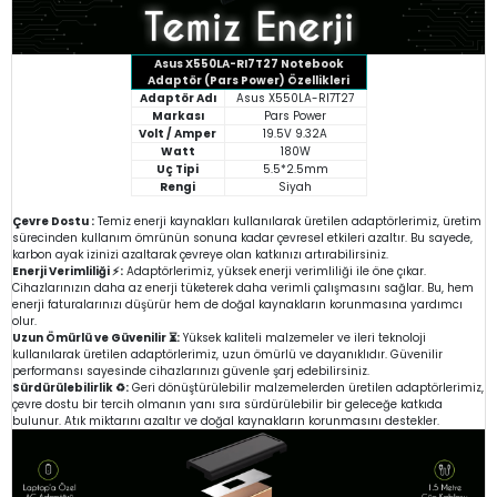
Asus X550LA-RI7T27 Notebook
Adaptör (Pars Power) Özellikleri
Adaptör Adı
Asus X550LA-RI7T27
Markası
Pars Power
Volt / Amper
19.5V 9.32A
Watt
180W
Uç Tipi
5.5*2.5mm
Rengi
Siyah
Çevre Dostu :
Temiz enerji kaynakları kullanılarak üretilen adaptörlerimiz, üretim
sürecinden kullanım ömrünün sonuna kadar çevresel etkileri azaltır. Bu sayede,
karbon ayak izinizi azaltarak çevreye olan katkınızı artırabilirsiniz.
Enerji Verimliliği ⚡:
Adaptörlerimiz, yüksek enerji verimliliği ile öne çıkar.
Cihazlarınızın daha az enerji tüketerek daha verimli çalışmasını sağlar. Bu, hem
enerji faturalarınızı düşürür hem de doğal kaynakların korunmasına yardımcı
olur.
Uzun Ömürlü ve Güvenilir ⏳:
Yüksek kaliteli malzemeler ve ileri teknoloji
kullanılarak üretilen adaptörlerimiz, uzun ömürlü ve dayanıklıdır. Güvenilir
performansı sayesinde cihazlarınızı güvenle şarj edebilirsiniz.
Sürdürülebilirlik ♻️:
Geri dönüştürülebilir malzemelerden üretilen adaptörlerimiz,
çevre dostu bir tercih olmanın yanı sıra sürdürülebilir bir geleceğe katkıda
bulunur. Atık miktarını azaltır ve doğal kaynakların korunmasını destekler.