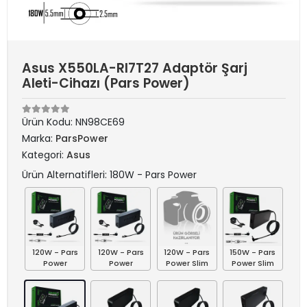
Asus X550LA-RI7T27 Adaptör Şarj
Aleti-Cihazı (Pars Power)
Ürün Kodu:
NN98CE69
Marka:
ParsPower
Kategori:
Asus
Ürün Alternatifleri: 180W - Pars Power
120W - Pars
120W - Pars
120W - Pars
150W - Pars
Power
Power
Power Slim
Power Slim