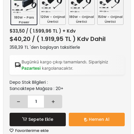
120W - Orijinal
180W - Orijinal
150W - Orijinal
180W - Pars
Üretici
Üretici
Üretici
Power
$33,50
/ ( 1.599,96 TL ) + Kdv
$40,20
/ ( 1.919,95 TL ) Kdv Dahil
358,39 TL 'den başlayan taksitlerle
Bugünkü kargo çıkışı tamamlandı. Siparişiniz
Pazartesi
kargolanacaktır.
Depo Stok Bilgileri :
Sancaktepe Mağaza : 20+
Sepete Ekle
Hemen Al
Favorilerime ekle