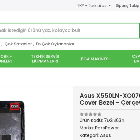
TRY - Türk Lirası
Sipariş Takip
r
,
Çok Satanlar
,
En Çok Oylananlar
ORK -
TEKNİK SERVİS
CEP
BGA MAKİNESİ
NLERİ
EKİPMANLARI
BA
Asus X550LN-XO076
Cover Bezel - Çerçe
Ürün Kodu:
7D2IS634
Marka:
ParsPower
Kategori:
Asus