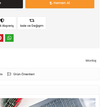
e
Hemen Al
 Alışveriş
İade ve Değişim
Montaj
mı
Ürün Önerileri