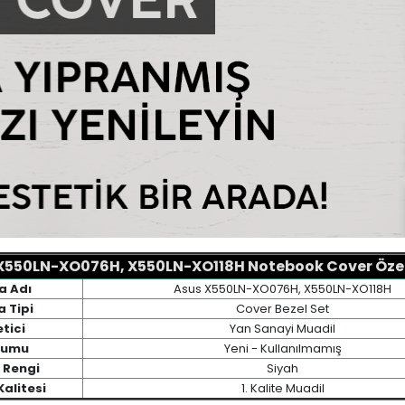
X550LN-XO076H, X550LN-XO118H Notebook Cover Özell
a Adı
Asus X550LN-XO076H, X550LN-XO118H
 Tipi
Cover Bezel Set
tici
Yan Sanayi Muadil
rumu
Yeni - Kullanılmamış
 Rengi
Siyah
alitesi
1. Kalite Muadil