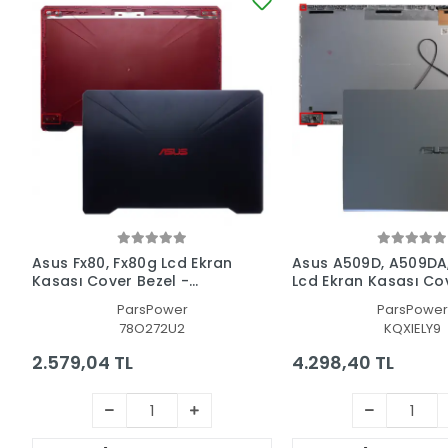
Asus Fx80, Fx80g Lcd Ekran
Asus A509D, A509DA
Kasası Cover Bezel -
Lcd Ekran Kasası Co
Çerçeve Set
Bezel - Çerçeve Set
ParsPower
ParsPower
78O272U2
KQXIELY9
2.579,04 TL
4.298,40 TL