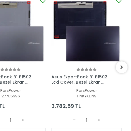
tBook B1 B1502
Asus ExpertBook B1 B1502
A
 Bezel Ekran
Lcd Cover, Bezel Ekran
L
rçeve Set
Kasası, Çerçeve Set
B
ParsPower
ParsPower
277U5S96
HNKYKDN9
TL
3.782,59 TL
4