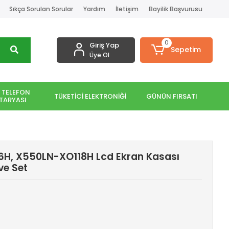
Sıkça Sorulan Sorular
Yardım
İletişim
Bayilik Başvurusu
0
Giriş Yap
Sepetim
Üye Ol
 TELEFON
TÜKETİCİ ELEKTRONİĞİ
GÜNÜN FIRSATI
TARYASI
H, X550LN-XO118H Lcd Ekran Kasası
ve Set