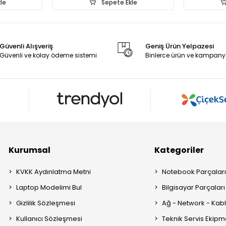
le
Sepete Ekle
Güvenli Alışveriş
Geniş Ürün Yelpazesi
Güvenli ve kolay ödeme sistemi
Binlerce ürün ve kampany
Kurumsal
Kategoriler
KVKK Aydınlatma Metni
Notebook Parçalar
Laptop Modelimi Bul
Bilgisayar Parçaları
Gizlilik Sözleşmesi
Ağ - Network - Kabl
Kullanıcı Sözleşmesi
Teknik Servis Ekipm