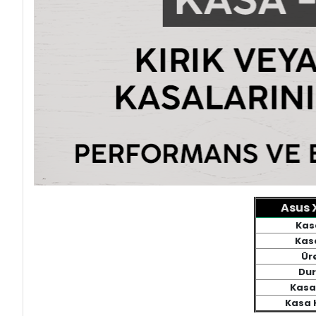
Asus 
Kas
Kasa
Üre
Du
Kasa
Kasa K