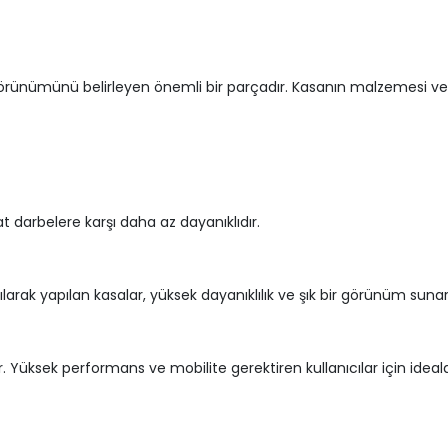
 görünümünü belirleyen önemli bir parçadır. Kasanın malzemesi ve t
at darbelere karşı daha az dayanıklıdır.
rak yapılan kasalar, yüksek dayanıklılık ve şık bir görünüm suna
rir. Yüksek performans ve mobilite gerektiren kullanıcılar için ideald