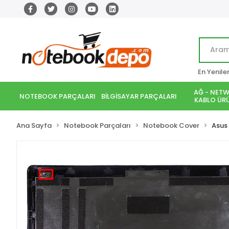
En Yenile
AĞ - NETW
NOTEBOOK PARÇALARI
BİLGİSAYAR PARÇALARI
KABLO ÜRÜ
Ana Sayfa
Notebook Parçaları
Notebook Cover
Asus