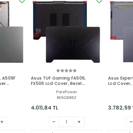
, A509F
Asus TUF Gaming FA506,
Asus Exper
ver
FX506 Lcd Cover, Bezel
Lcd Cover,
Ekran Kasası, Çerçeve Set
Kasası, Çe
ParsPower
9E6Q6862
4.011,84 TL
3.782,59 