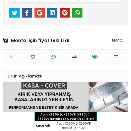
Montaj için fiyat teklifi al
Montaj
Ürün Açıklaması
Asus X550MD, X550VB, X550VC,
X550VL Notebook Cover Özellikleri
Asus X550MD, X550VB,
Kasa Adı
X550VC, X550VL