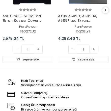
Asus Fx80, Fx80g Lcd
Asus A509D, A509DA,
Ekran Kasası Cover
A509F Lcd Ekran
Bezel - Çerçeve Set
Kasası Cover Bezel -
ParsPower
ParsPower
Çerçeve Set
78O272U2
KQXIELY9
2.579,04 TL
4.298,40 TL
Sepete Ekle
Sepete Ekle
Hızlı Teslimat
Siparişleriniz en kısa sürede elinize ulaşır.
Güvenli Alışveriş
Güvenli ve kolay ödeme sistemi
Geniş Ürün Yelpazesi
Binlerce ürün ve kampanya seçeneği