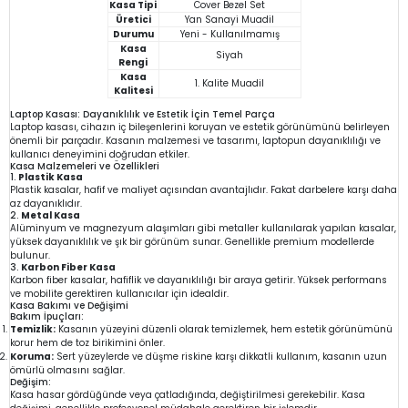
Kasa Tipi
Cover Bezel Set
Üretici
Yan Sanayi Muadil
Durumu
Yeni - Kullanılmamış
Kasa
Siyah
Rengi
Kasa
1. Kalite Muadil
Kalitesi
Laptop Kasası: Dayanıklılık ve Estetik İçin Temel Parça
Laptop kasası, cihazın iç bileşenlerini koruyan ve estetik görünümünü belirleyen
önemli bir parçadır. Kasanın malzemesi ve tasarımı, laptopun dayanıklılığı ve
kullanıcı deneyimini doğrudan etkiler.
Kasa Malzemeleri ve Özellikleri
1.
Plastik Kasa
Plastik kasalar, hafif ve maliyet açısından avantajlıdır. Fakat darbelere karşı daha
az dayanıklıdır.
2.
Metal Kasa
Alüminyum ve magnezyum alaşımları gibi metaller kullanılarak yapılan kasalar,
yüksek dayanıklılık ve şık bir görünüm sunar. Genellikle premium modellerde
bulunur.
3.
Karbon Fiber Kasa
Karbon fiber kasalar, hafiflik ve dayanıklılığı bir araya getirir. Yüksek performans
ve mobilite gerektiren kullanıcılar için idealdir.
Kasa Bakımı ve Değişimi
Bakım İpuçları:
Temizlik:
Kasanın yüzeyini düzenli olarak temizlemek, hem estetik görünümünü
korur hem de toz birikimini önler.
Koruma:
Sert yüzeylerde ve düşme riskine karşı dikkatli kullanım, kasanın uzun
ömürlü olmasını sağlar.
Değişim:
Kasa hasar gördüğünde veya çatladığında, değiştirilmesi gerekebilir. Kasa