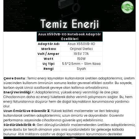
Asus X550VB-XO Notebook Adaptör
Özellikleri
Adaptör Adı
Asus X550VB-XO
Markası
Orijinal Üretici
Volt / Amper
19.5V 7.7A
Watt
150W
Uç Tipi
5.5*2.5mm - Slim Kasa
Rengi
Siyah
Çevre Dostu :
Temiz enerji kaynakları kullanılarak üretilen adaptörlerimiz, üretim
sürecinden kullanım ömrünün sonuna kadar çevresel etkileri azaltır. Bu sayede,
karbon ayak izinizi azaltarak çevreye olan katkınızı artırabilirsiniz.
Enerji Verimliliği ⚡:
Adaptörlerimiz, yüksek enerji verimliliği ile öne çıkar.
Cihazlarınızın daha az enerji tüketerek daha verimli çalışmasını sağlar. Bu, hem
enerji faturalarınızı düşürür hem de doğal kaynakların korunmasına yardımcı
olur.
Uzun Ömürlü ve Güvenilir ⏳:
Yüksek kaliteli malzemeler ve ileri teknoloji
kullanılarak üretilen adaptörlerimiz, uzun ömürlü ve dayanıklıdır. Güvenilir
performansı sayesinde cihazlarınızı güvenle şarj edebilirsiniz.
Sürdürülebilirlik ♻️:
Geri dönüştürülebilir malzemelerden üretilen adaptörlerimiz,
çevre dostu bir tercih olmanın yanı sıra sürdürülebilir bir geleceğe katkıda
bulunur. Atık miktarını azaltır ve doğal kaynakların korunmasını destekler.