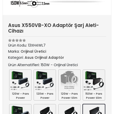
Asus X550VB-XO Adaptör Şarj Aleti-
Cihazı
Ürün Kodu:
13XH4WL7
Marka:
Orijinal Üretici
Kategori:
Asus Orijinal Adaptör
Ürün Alternatifleri: 150W - Orijinal Üretici
120W - Pars
120W - Pars
120W - Pars
150W - Pars
Power
Power
Power Slim
Power Slim