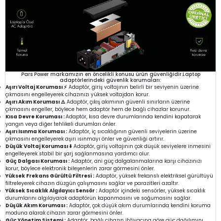
Pars Power markamızın en öncelikli konusu ürün güvenliğidir.Laptop
adaptörlerindeki güvenlik korumaları:
Aşırı Voltaj Koruması ⚡
Adaptör, giriş voltajının belirli bir seviyenin üzerine
çıkmasını engelleyerek cihazınızı yüksek voltajdan korur.
Aşırı Akım Koruması ⚠️
Adaptör, çıkış akımının güvenli sınırların üzerine
çıkmasını engeller, böylece hem adaptör hem de bağlı cihazlar korunur.
Kısa Devre Koruması :
Adaptör, kısa devre durumlarında kendini kapatarak
yangın veya diğer tehlikeli durumları önler.
Aşırı Isınma Koruması :
Adaptör, iç sıcaklığının güvenli seviyelerin üzerine
çıkmasını engelleyerek aşırı ısınmayı önler ve güvenliği artırır.
Düşük Voltaj Koruması ⬇️
Adaptör, giriş voltajının çok düşük seviyelere inmesini
engelleyerek stabil bir şarj sağlanmasına yardımcı olur.
Güç Dalgası Koruması :
Adaptör, ani güç dalgalanmalarına karşı cihazınızı
korur, böylece elektronik bileşenlerin zarar görmesini önler.
Yüksek Frekans Gürültü Filtresi :
Adaptör, yüksek frekanslı elektriksel gürültüyü
filtreleyerek cihazın düzgün çalışmasını sağlar ve parazitleri azaltır.
Yüksek Sıcaklık Algılayıcı Sensör :
Adaptör içindeki sensörler, yüksek sıcaklık
durumlarını algılayarak adaptörün kapanmasını ve soğumasını sağlar.
Düşük Akım Koruması :
Adaptör, çok düşük akım durumlarında kendini koruma
moduna alarak cihazın zarar görmesini önler.
Güç Yönetim Sistemi :
Adaptör, bağlı cihazın ihtiyacına göre güç dağılımını