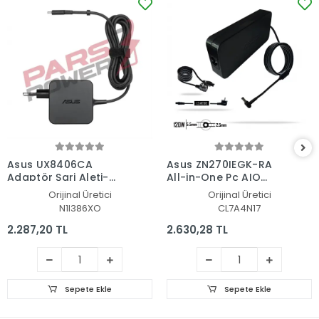
Asus UX8406CA
Asus ZN270IEGK-RA
Adaptör Şarj Aleti-
All-in-One Pc AIO
Cihazı
Adaptör Şarj Aleti-
Orijinal Üretici
Orijinal Üretici
Cihazı
N1I386XO
CL7A4N17
2.287,20 TL
2.630,28 TL
Sepete Ekle
Sepete Ekle