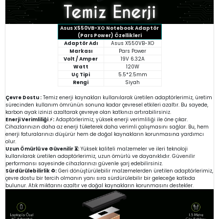
Asus X550VB-XO Notebook Adaptör
(Pars Power) Özellikleri
Adaptör Adı
Asus X550VB-XO
Markası
Pars Power
Volt / Amper
19V 6.32A
Watt
120W
Uç Tipi
5.5*2.5mm
Rengi
Siyah
Çevre Dostu :
Temiz enerji kaynakları kullanılarak üretilen adaptörlerimiz, üretim
sürecinden kullanım ömrünün sonuna kadar çevresel etkileri azaltır. Bu sayede,
karbon ayak izinizi azaltarak çevreye olan katkınızı artırabilirsiniz.
Enerji Verimliliği ⚡:
Adaptörlerimiz, yüksek enerji verimliliği ile öne çıkar.
Cihazlarınızın daha az enerji tüketerek daha verimli çalışmasını sağlar. Bu, hem
enerji faturalarınızı düşürür hem de doğal kaynakların korunmasına yardımcı
olur.
Uzun Ömürlü ve Güvenilir ⏳:
Yüksek kaliteli malzemeler ve ileri teknoloji
kullanılarak üretilen adaptörlerimiz, uzun ömürlü ve dayanıklıdır. Güvenilir
performansı sayesinde cihazlarınızı güvenle şarj edebilirsiniz.
Sürdürülebilirlik ♻️:
Geri dönüştürülebilir malzemelerden üretilen adaptörlerimiz,
çevre dostu bir tercih olmanın yanı sıra sürdürülebilir bir geleceğe katkıda
bulunur. Atık miktarını azaltır ve doğal kaynakların korunmasını destekler.