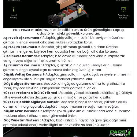
Pars Power markamızın en öncelikli konusu ürün güvenliğidir.Laptop
adaptörlerindeki güvenlik korumaları:
Aşırı Voltaj Koruması ⚡
Adaptör, giriş voltajının belirli bir seviyenin üzerine
çıkmasını engelleyerek cihazınızı yüksek voltajdan korur.
Aşırı Akım Koruması ⚠️
Adaptör, çıkış akımının güvenli sınırların üzerine
çıkmasını engeller, böylece hem adaptör hem de bağlı cihazlar korunur.
Kısa Devre Koruması :
Adaptör, kısa devre durumlarında kendini kapatarak
yangın veya diğer tehlikeli durumları önler.
Aşırı Isınma Koruması :
Adaptör, iç sıcaklığının güvenli seviyelerin üzerine
çıkmasını engelleyerek aşırı ısınmayı önler ve güvenliği artırır.
Düşük Voltaj Koruması ⬇️
Adaptör, giriş voltajının çok düşük seviyelere inmesini
engelleyerek stabil bir şarj sağlanmasına yardımcı olur.
Güç Dalgası Koruması :
Adaptör, ani güç dalgalanmalarına karşı cihazınızı
korur, böylece elektronik bileşenlerin zarar görmesini önler.
Yüksek Frekans Gürültü Filtresi :
Adaptör, yüksek frekanslı elektriksel gürültüyü
filtreleyerek cihazın düzgün çalışmasını sağlar ve parazitleri azaltır.
Yüksek Sıcaklık Algılayıcı Sensör :
Adaptör içindeki sensörler, yüksek sıcaklık
durumlarını algılayarak adaptörün kapanmasını ve soğumasını sağlar.
Düşük Akım Koruması :
Adaptör, çok düşük akım durumlarında kendini koruma
moduna alarak cihazın zarar görmesini önler.
Güç Yönetim Sistemi :
Adaptör, bağlı cihazın ihtiyacına göre güç dağılımını
optimize ederek enerji verimliliğini artırır ve cihazın ömrünü uzatır.