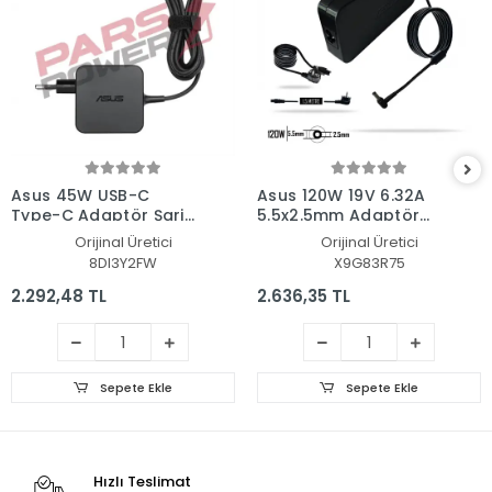
Asus 45W USB-C
Asus 120W 19V 6.32A
Type-C Adaptör Şarj
5.5x2.5mm Adaptör
Aleti-Cihazı
Şarj Aleti-Cihazı
Orijinal Üretici
Orijinal Üretici
8DI3Y2FW
X9G83R75
2.292,48 TL
2.636,35 TL
Sepete Ekle
Sepete Ekle
Hızlı Teslimat