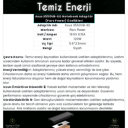
Asus X550VB-XO Notebook Adaptör
(Pars Power) Özellikleri
Adaptör Adı
Asus X550VB-XO
Markası
Pars Power
Volt / Amper
19.5V 6.15A
Watt
120W
Uç Tipi
5.5*2.5mm
Rengi
Siyah
Çevre Dostu :
Temiz enerji kaynakları kullanılarak üretilen adaptörlerimiz, üretim
sürecinden kullanım ömrünün sonuna kadar çevresel etkileri azaltır. Bu sayede,
karbon ayak izinizi azaltarak çevreye olan katkınızı artırabilirsiniz.
Enerji Verimliliği ⚡:
Adaptörlerimiz, yüksek enerji verimliliği ile öne çıkar.
Cihazlarınızın daha az enerji tüketerek daha verimli çalışmasını sağlar. Bu, hem
enerji faturalarınızı düşürür hem de doğal kaynakların korunmasına yardımcı
olur.
Uzun Ömürlü ve Güvenilir ⏳:
Yüksek kaliteli malzemeler ve ileri teknoloji
kullanılarak üretilen adaptörlerimiz, uzun ömürlü ve dayanıklıdır. Güvenilir
performansı sayesinde cihazlarınızı güvenle şarj edebilirsiniz.
Sürdürülebilirlik ♻️:
Geri dönüştürülebilir malzemelerden üretilen adaptörlerimiz,
çevre dostu bir tercih olmanın yanı sıra sürdürülebilir bir geleceğe katkıda
bulunur. Atık miktarını azaltır ve doğal kaynakların korunmasını destekler.