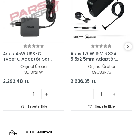
Asus 45W USB-C
Asus 120W 19V 6.32A
Type-C Adaptör Şarj
5.5x2.5mm Adaptör
Aleti-Cihazı
Şarj Aleti-Cihazı
Orijinal Üretici
Orijinal Üretici
8DI3Y2FW
X9G83R75
2.292,48 TL
2.636,35 TL
Sepete Ekle
Sepete Ekle
Hızlı Teslimat