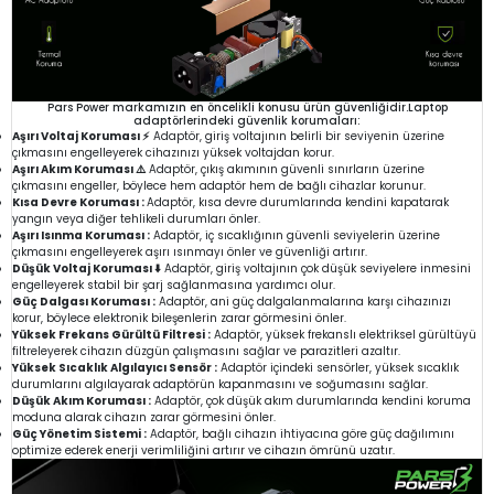
Pars Power markamızın en öncelikli konusu ürün güvenliğidir.Laptop
adaptörlerindeki güvenlik korumaları:
Aşırı Voltaj Koruması ⚡
Adaptör, giriş voltajının belirli bir seviyenin üzerine
çıkmasını engelleyerek cihazınızı yüksek voltajdan korur.
Aşırı Akım Koruması ⚠️
Adaptör, çıkış akımının güvenli sınırların üzerine
çıkmasını engeller, böylece hem adaptör hem de bağlı cihazlar korunur.
Kısa Devre Koruması :
Adaptör, kısa devre durumlarında kendini kapatarak
yangın veya diğer tehlikeli durumları önler.
Aşırı Isınma Koruması :
Adaptör, iç sıcaklığının güvenli seviyelerin üzerine
çıkmasını engelleyerek aşırı ısınmayı önler ve güvenliği artırır.
Düşük Voltaj Koruması ⬇️
Adaptör, giriş voltajının çok düşük seviyelere inmesini
engelleyerek stabil bir şarj sağlanmasına yardımcı olur.
Güç Dalgası Koruması :
Adaptör, ani güç dalgalanmalarına karşı cihazınızı
korur, böylece elektronik bileşenlerin zarar görmesini önler.
Yüksek Frekans Gürültü Filtresi :
Adaptör, yüksek frekanslı elektriksel gürültüyü
filtreleyerek cihazın düzgün çalışmasını sağlar ve parazitleri azaltır.
Yüksek Sıcaklık Algılayıcı Sensör :
Adaptör içindeki sensörler, yüksek sıcaklık
durumlarını algılayarak adaptörün kapanmasını ve soğumasını sağlar.
Düşük Akım Koruması :
Adaptör, çok düşük akım durumlarında kendini koruma
moduna alarak cihazın zarar görmesini önler.
Güç Yönetim Sistemi :
Adaptör, bağlı cihazın ihtiyacına göre güç dağılımını
optimize ederek enerji verimliliğini artırır ve cihazın ömrünü uzatır.