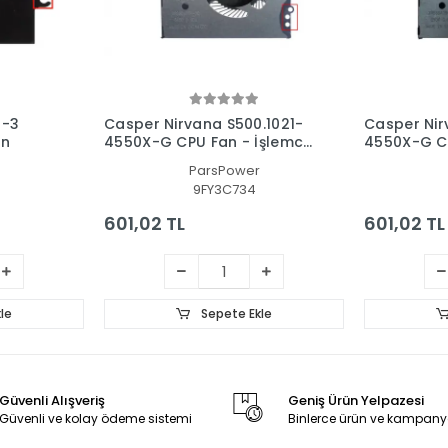
2-3
Casper Nirvana S500.1021-
Casper Nir
an
4550X-G CPU Fan - İşlemci
4550X-G CP
Fanı
Fanı
ParsPower
9FY3C734
601,02 TL
601,02 TL
le
Sepete Ekle
Güvenli Alışveriş
Geniş Ürün Yelpazesi
Güvenli ve kolay ödeme sistemi
Binlerce ürün ve kampany