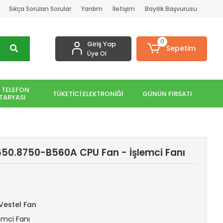
Sıkça Sorulan Sorular
Yardım
İletişim
Bayilik Başvurusu
0
Giriş Yap
Sepetim
Üye Ol
 TELEFON
TÜKETİCİ ELEKTRONİĞİ
GÜNÜN FIRSATI
TARYASI
650.8750-B560A CPU Fan - İşlemci Fanı
Vestel Fan
lemci Fanı