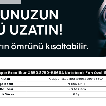
per Excalibur G650.8750-B560A Notebook Fan Özellik
nı Adı
Casper Excalibur G650.8750-B560A
ça Kodu
NFB96B05H
Kalitesi
1. Kalite Oem
ti Süresi
6 Ay