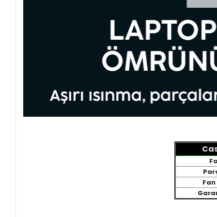
Cas
Fa
Par
Fan 
Garan