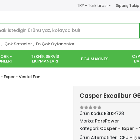
TRY - Türk Lirası
Sipariş Takip
r
,
Çok Satanlar
,
En Çok Oylananlar
ORK -
TEKNİK SERVİS
CEP
BGA MAKİNESİ
NLERİ
EKİPMANLARI
BA
- Exper - Vestel Fan
Casper Excalibur G
Ürün Kodu:
R3LKR728
Marka:
ParsPower
Kategori:
Casper - Exper - 
Ürün Alternatifleri: CPU - İş