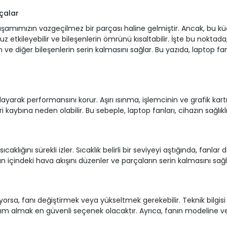
çalar
 yaşamımızın vazgeçilmez bir parçası haline gelmiştir. Ancak, bu k
etkileyebilir ve bileşenlerin ömrünü kısaltabilir. İşte bu noktada,
ın ve diğer bileşenlerin serin kalmasını sağlar. Bu yazıda, laptop f
yarak performansını korur. Aşırı ısınma, işlemcinin ve grafik kartı
 kaybına neden olabilir. Bu sebeple, laptop fanları, cihazın sağlıklı 
sıcaklığını sürekli izler. Sıcaklık belirli bir seviyeyi aştığında, fan
n içindeki hava akışını düzenler ve parçaların serin kalmasını sağl
rsa, fanı değiştirmek veya yükseltmek gerekebilir. Teknik bilgisi ol
yardım almak en güvenli seçenek olacaktır. Ayrıca, fanın modelin