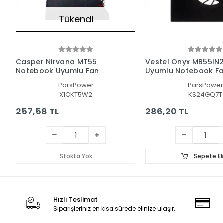
Tükendi
Casper Nirvana MT55
Vestel Onyx MB55IN
Notebook Uyumlu Fan
Uyumlu Notebook F
ParsPower
ParsPower
X1CKT5W2
KS24GQ7T
257,58 TL
286,20 TL
Stokta Yok
Sepete Ek
Hızlı Teslimat
Siparişleriniz en kısa sürede elinize ulaşır.