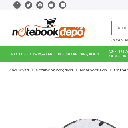
En Yenile
AĞ - NETW
NOTEBOOK PARÇALARI
BİLGİSAYAR PARÇALARI
KABLO ÜRÜ
Ana Sayfa
Notebook Parçaları
Notebook Fan
Casper 