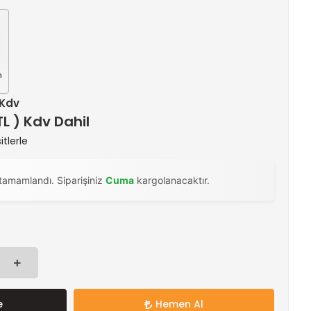
n
 Kdv
TL ) Kdv Dahil
itlerle
tamamlandı. Siparişiniz
Cuma
kargolanacaktır.
e
Hemen Al