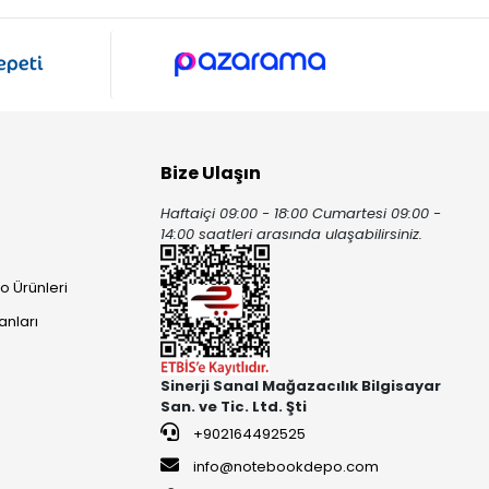
Bize Ulaşın
Haftaiçi 09:00 - 18:00 Cumartesi 09:00 -
ı
14:00 saatleri arasında ulaşabilirsiniz.
o Ürünleri
anları
Sinerji Sanal Mağazacılık Bilgisayar
San. ve Tic. Ltd. Şti
+902164492525
info@notebookdepo.com