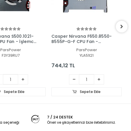
vana S500.1021-
Casper Nirvana F650.8550-
C
U Fan - İşlemci
B555P-G-F CPU Fan -
F
İşlemci Fanı
ParsPower
ParsPower
F3Y39RU7
YLA51I21
744,12 TL
2
Sepete Ekle
Sepete Ekle
7 / 24 DESTEK
a seçeneği
Öneri ve şikayetlerinizi bize iletebilirsiniz.