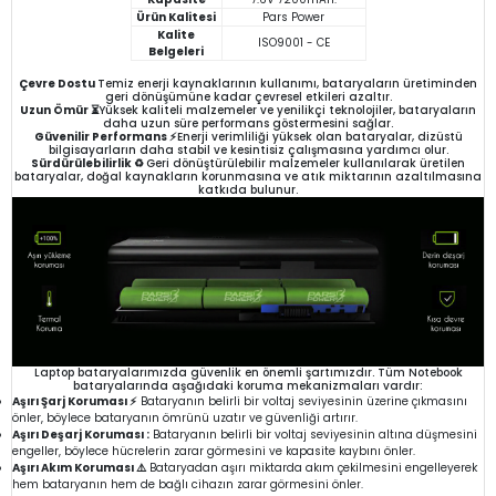
Ürün Kalitesi
Pars Power
Kalite
ISO9001 - CE
Belgeleri
Çevre Dostu
Temiz enerji kaynaklarının kullanımı, bataryaların üretiminden
geri dönüşümüne kadar çevresel etkileri azaltır.
Uzun Ömür ⏳
Yüksek kaliteli malzemeler ve yenilikçi teknolojiler, bataryaların
daha uzun süre performans göstermesini sağlar.
Güvenilir Performans ⚡
Enerji verimliliği yüksek olan bataryalar, dizüstü
bilgisayarların daha stabil ve kesintisiz çalışmasına yardımcı olur.
Sürdürülebilirlik ♻️
Geri dönüştürülebilir malzemeler kullanılarak üretilen
bataryalar, doğal kaynakların korunmasına ve atık miktarının azaltılmasına
katkıda bulunur.
Laptop bataryalarımızda güvenlik en önemli şartımızdır. Tüm Notebook
bataryalarında aşağıdaki koruma mekanizmaları vardır:
Aşırı Şarj Koruması ⚡
Bataryanın belirli bir voltaj seviyesinin üzerine çıkmasını
önler, böylece bataryanın ömrünü uzatır ve güvenliği artırır.
Aşırı Deşarj Koruması :
Bataryanın belirli bir voltaj seviyesinin altına düşmesini
engeller, böylece hücrelerin zarar görmesini ve kapasite kaybını önler.
Aşırı Akım Koruması ⚠️
Bataryadan aşırı miktarda akım çekilmesini engelleyerek
hem bataryanın hem de bağlı cihazın zarar görmesini önler.