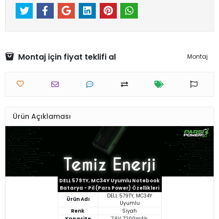
Montaj için fiyat teklifi al
Montaj
Ürün Açıklaması
DELL 579TY, MC34Y Uyumlu Notebook
Batarya - Pil (Pars Power) Özellikleri
DELL 579TY, MC34Y
Ürün Adı
Uyumlu
Renk
Siyah
Kapasite
7.6V 7200mAh.