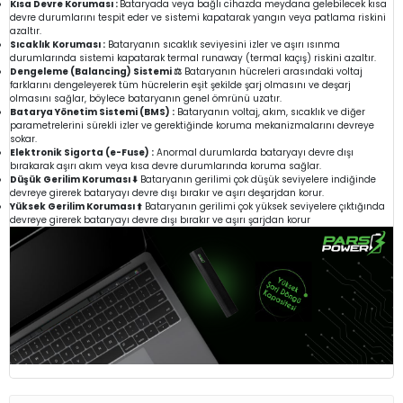
Kısa Devre Koruması :
Bataryada veya bağlı cihazda meydana gelebilecek kısa
devre durumlarını tespit eder ve sistemi kapatarak yangın veya patlama riskini
azaltır.
Sıcaklık Koruması :
Bataryanın sıcaklık seviyesini izler ve aşırı ısınma
durumlarında sistemi kapatarak termal runaway (termal kaçış) riskini azaltır.
Dengeleme (Balancing) Sistemi ⚖️
Bataryanın hücreleri arasındaki voltaj
farklarını dengeleyerek tüm hücrelerin eşit şekilde şarj olmasını ve deşarj
olmasını sağlar, böylece bataryanın genel ömrünü uzatır.
Batarya Yönetim Sistemi (BMS) :
Bataryanın voltaj, akım, sıcaklık ve diğer
parametrelerini sürekli izler ve gerektiğinde koruma mekanizmalarını devreye
sokar.
Elektronik Sigorta (e-Fuse) :
Anormal durumlarda bataryayı devre dışı
bırakarak aşırı akım veya kısa devre durumlarında koruma sağlar.
Düşük Gerilim Koruması ⬇️
Bataryanın gerilimi çok düşük seviyelere indiğinde
devreye girerek bataryayı devre dışı bırakır ve aşırı deşarjdan korur.
Yüksek Gerilim Koruması ⬆️
Bataryanın gerilimi çok yüksek seviyelere çıktığında
devreye girerek bataryayı devre dışı bırakır ve aşırı şarjdan korur