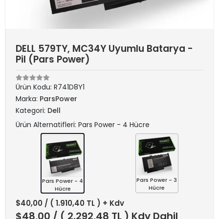
DELL 579TY, MC34Y Uyumlu Batarya -
Pil (Pars Power)
Ürün Kodu:
R741D8Y1
Marka:
ParsPower
Kategori:
Dell
Ürün Alternatifleri: Pars Power - 4 Hücre
Pars Power - 3
Pars Power - 4
Hücre
Hücre
$40,00
/ ( 1.910,40 TL ) + Kdv
$48,00
/ ( 2.292,48 TL ) Kdv Dahil