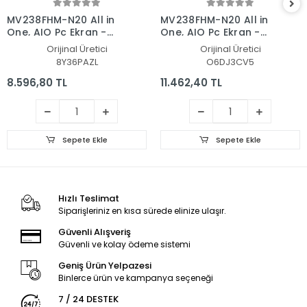
MV238FHM-N20 All in
MV238FHM-N20 All in
One, AIO Pc Ekran -
One, AIO Pc Ekran -
Panel
Panel
Orijinal Üretici
Orijinal Üretici
8Y36PAZL
O6DJ3CV5
8.596,80 TL
11.462,40 TL
Sepete Ekle
Sepete Ekle
Hızlı Teslimat
Siparişleriniz en kısa sürede elinize ulaşır.
Güvenli Alışveriş
Güvenli ve kolay ödeme sistemi
Geniş Ürün Yelpazesi
Binlerce ürün ve kampanya seçeneği
7 / 24 DESTEK