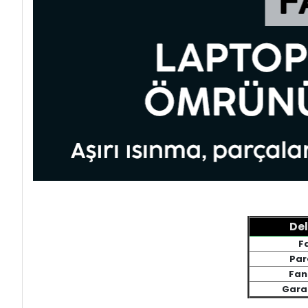
Del
Fa
Par
Fan
Garan