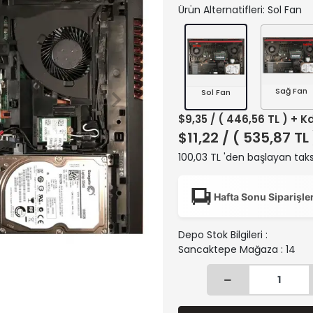
Ürün Alternatifleri: Sol Fan
Sağ Fan
Sol Fan
$9,35
/ ( 446,56 TL ) + K
$11,22
/ ( 535,87 TL
100,03 TL 'den başlayan taks
Hafta Sonu Siparişle
Depo Stok Bilgileri :
Sancaktepe Mağaza : 14