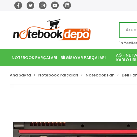
En Yenile
AĞ - NETW
NOTEBOOK PARÇALARI
BİLGİSAYAR PARÇALARI
KABLO ÜRÜ
Ana Sayfa
Notebook Parçaları
Notebook Fan
Dell Fa