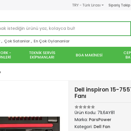
TRY - Türk Lirası
Sipariş Takip
r
,
Çok Satanlar
,
En Çok Oylananlar
ORK -
TEKNİK SERVİS
CEP
BGA MAKİNESİ
NLERİ
EKİPMANLARI
BA
n
Dell inspiron 15-75
Fanı
Ürün Kodu:
71L6AY81
Marka:
ParsPower
Kategori:
Dell Fan