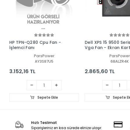
HP TPN-Q280 Cpu Fan -
Dell XPS 15 9500 Seri
İşlemci Fanı
Vga Fan - Ekran Kart
ParsPower
ParsPower
AY3S87U5
68ALZR4K
3.152,16 TL
2.865,60 TL
Sepete Ekle
Sepete Ek
Hızlı Teslimat
Siparişleriniz en kısa sürede elinize ulaşır.