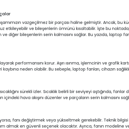
çalar
 yaşamımızın vazgeçilmez bir parçası haline gelmiştir. Ancak, bu k
etkileyebilir ve bileşenlerin ömrünü kısaltabilir. İşte bu noktada,
ın ve diğer bileşenlerin serin kalmasını sağlar. Bu yazıda, laptop f
yarak performansını korur. Aşırı ısınma, işlemcinin ve grafik kartı
 kaybına neden olabilir. Bu sebeple, laptop fanları, cihazın sağlıklı 
sıcaklığını sürekli izler. Sıcaklık belirli bir seviyeyi aştığında, fan
n içindeki hava akışını düzenler ve parçaların serin kalmasını sağl
rsa, fanı değiştirmek veya yükseltmek gerekebilir. Teknik bilgisi ol
yardım almak en güvenli seçenek olacaktır. Ayrıca, fanın modelin