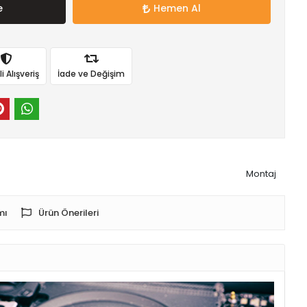
e
Hemen Al
 Alışveriş
İade ve Değişim
Montaj
mı
Ürün Önerileri