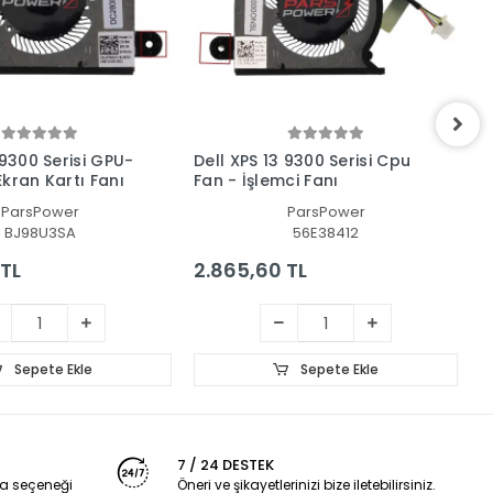
 9300 Serisi GPU-
Dell XPS 13 9300 Serisi Cpu
D
kran Kartı Fanı
Fan - İşlemci Fanı
V
ParsPower
ParsPower
BJ98U3SA
56E38412
 TL
2.865,60 TL
2
Sepete Ekle
Sepete Ekle
7 / 24 DESTEK
a seçeneği
Öneri ve şikayetlerinizi bize iletebilirsiniz.