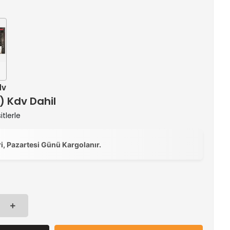
dv
 ) Kdv Dahil
itlerle
ri, Pazartesi Günü Kargolanır.