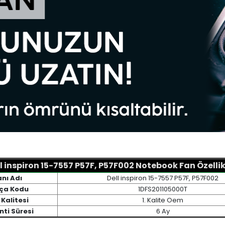
l inspiron 15-7557 P57F, P57F002 Notebook Fan Özellik
nı Adı
Dell inspiron 15-7557 P57F, P57F002
ça Kodu
1DFS201105000T
 Kalitesi
1. Kalite Oem
ti Süresi
6 Ay