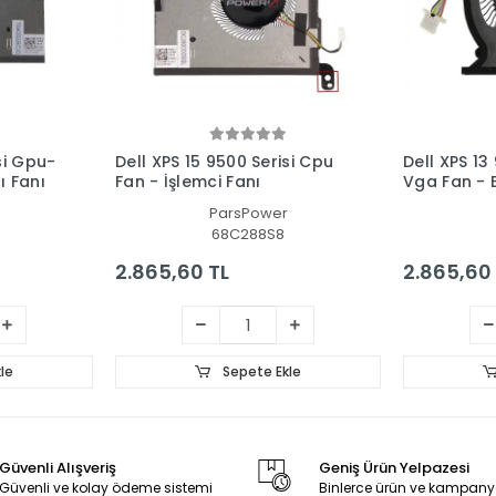
si Gpu-
Dell XPS 15 9500 Serisi Cpu
Dell XPS 13
ı Fanı
Fan - İşlemci Fanı
Vga Fan - E
ParsPower
68C288S8
2.865,60 TL
2.865,60
le
Sepete Ekle
Güvenli Alışveriş
Geniş Ürün Yelpazesi
Güvenli ve kolay ödeme sistemi
Binlerce ürün ve kampany