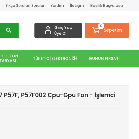
Sıkça Sorulan Sorular
Yardım
İletişim
Bayilik Başvurusu
0
Giriş Yap
Sepetim
Üye Ol
 TELEFON
TÜKETİCİ ELEKTRONİĞİ
GÜNÜN FIRSATI
TARYASI
57 P57F, P57F002 Cpu-Gpu Fan - İşlemci