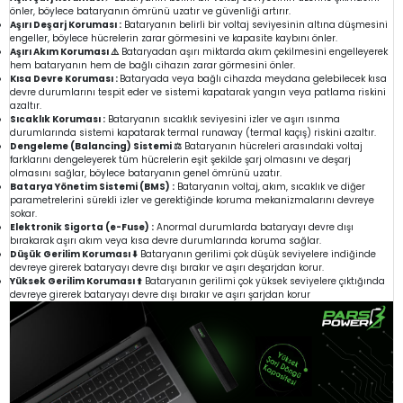
önler, böylece bataryanın ömrünü uzatır ve güvenliği artırır.
Aşırı Deşarj Koruması :
Bataryanın belirli bir voltaj seviyesinin altına düşmesini
engeller, böylece hücrelerin zarar görmesini ve kapasite kaybını önler.
Aşırı Akım Koruması ⚠️
Bataryadan aşırı miktarda akım çekilmesini engelleyerek
hem bataryanın hem de bağlı cihazın zarar görmesini önler.
Kısa Devre Koruması :
Bataryada veya bağlı cihazda meydana gelebilecek kısa
devre durumlarını tespit eder ve sistemi kapatarak yangın veya patlama riskini
azaltır.
Sıcaklık Koruması :
Bataryanın sıcaklık seviyesini izler ve aşırı ısınma
durumlarında sistemi kapatarak termal runaway (termal kaçış) riskini azaltır.
Dengeleme (Balancing) Sistemi ⚖️
Bataryanın hücreleri arasındaki voltaj
farklarını dengeleyerek tüm hücrelerin eşit şekilde şarj olmasını ve deşarj
olmasını sağlar, böylece bataryanın genel ömrünü uzatır.
Batarya Yönetim Sistemi (BMS) :
Bataryanın voltaj, akım, sıcaklık ve diğer
parametrelerini sürekli izler ve gerektiğinde koruma mekanizmalarını devreye
sokar.
Elektronik Sigorta (e-Fuse) :
Anormal durumlarda bataryayı devre dışı
bırakarak aşırı akım veya kısa devre durumlarında koruma sağlar.
Düşük Gerilim Koruması ⬇️
Bataryanın gerilimi çok düşük seviyelere indiğinde
devreye girerek bataryayı devre dışı bırakır ve aşırı deşarjdan korur.
Yüksek Gerilim Koruması ⬆️
Bataryanın gerilimi çok yüksek seviyelere çıktığında
devreye girerek bataryayı devre dışı bırakır ve aşırı şarjdan korur