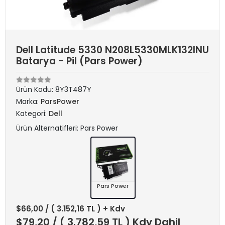
Dell Latitude 5330 N208L5330MLK132INU
Batarya - Pil (Pars Power)
Ürün Kodu:
8Y3T487Y
Marka:
ParsPower
Kategori:
Dell
Ürün Alternatifleri: Pars Power
Pars Power
$66,00
/ ( 3.152,16 TL ) + Kdv
$79,20
/ ( 3.782,59 TL ) Kdv Dahil