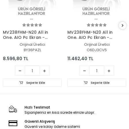
MV238FHM-N20 All in
MV238FHM-N20 All in
One, AIO Pc Ekran -
One, AIO Pc Ekran -
Panel
Panel
Orijinal Üretici
Orijinal Üretici
8Y36PAZL
O6DJ3CV5
8.596,80 TL
11.462,40 TL
Sepete Ekle
Sepete Ekle
Hızlı Teslimat
Siparişleriniz en kısa sürede elinize ulaşır.
Güvenli Alışveriş
Güvenli ve kolay ödeme sistemi