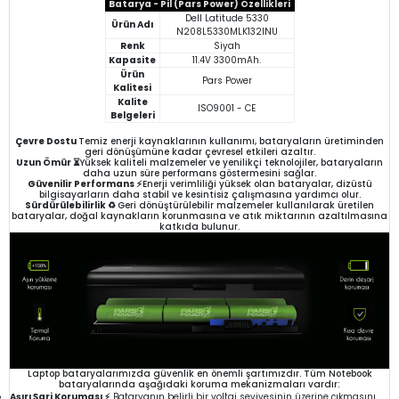
Batarya - Pil (Pars Power) Özellikleri
Dell Latitude 5330
Ürün Adı
N208L5330MLK132INU
Renk
Siyah
Kapasite
11.4V 3300mAh.
Ürün
Pars Power
Kalitesi
Kalite
ISO9001 - CE
Belgeleri
Çevre Dostu
Temiz enerji kaynaklarının kullanımı, bataryaların üretiminden
geri dönüşümüne kadar çevresel etkileri azaltır.
Uzun Ömür ⏳
Yüksek kaliteli malzemeler ve yenilikçi teknolojiler, bataryaların
daha uzun süre performans göstermesini sağlar.
Güvenilir Performans ⚡
Enerji verimliliği yüksek olan bataryalar, dizüstü
bilgisayarların daha stabil ve kesintisiz çalışmasına yardımcı olur.
Sürdürülebilirlik ♻️
Geri dönüştürülebilir malzemeler kullanılarak üretilen
bataryalar, doğal kaynakların korunmasına ve atık miktarının azaltılmasına
katkıda bulunur.
Laptop bataryalarımızda güvenlik en önemli şartımızdır. Tüm Notebook
bataryalarında aşağıdaki koruma mekanizmaları vardır:
Aşırı Şarj Koruması ⚡
Bataryanın belirli bir voltaj seviyesinin üzerine çıkmasını