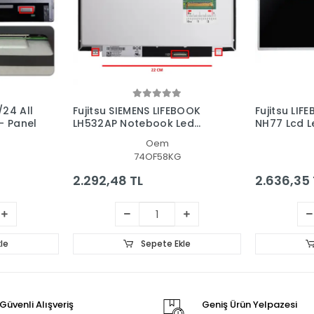
/24 All
Fujitsu SIEMENS LIFEBOOK
Fujitsu LI
 - Panel
LH532AP Notebook Led
NH77 Lcd L
Ekran
Oem
74OF58KG
2.292,48 TL
2.636,35 
le
Sepete Ekle
Güvenli Alışveriş
Geniş Ürün Yelpazesi