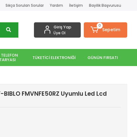
Sıkça Sorulan Sorular
Yardım
İletişim
Bayilik Başvurusu
0
Giriş Yap
Sepetim
Üye Ol
 TELEFON
TÜKETİCİ ELEKTRONİĞİ
GÜNÜN FIRSATI
TARYASI
MV-BIBLO FMVNFE50RZ Uyumlu Led Lcd