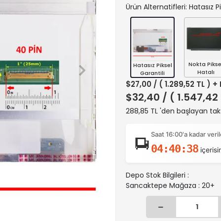
Ürün Alternatifleri: Hatasız P
Nokta Pikse
Hatasız Piksel
Hatalı
Garantili
$27,00
/ ( 1.289,52 TL ) +
$32,40
/ ( 1.547,42
288,85 TL 'den başlayan taks
Saat 16:00'a kadar ver
04:40:37
içerisi
Depo Stok Bilgileri :
Sancaktepe Mağaza : 20+