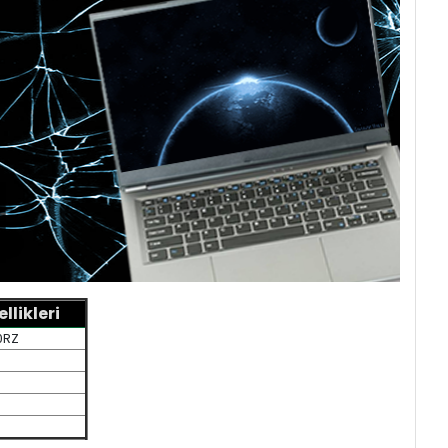
likleri
0RZ