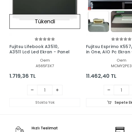
Tükendi
Fujitsu Lifebook A3510,
Fujitsu Esprimo K557
A3511 Lcd Led Ekran - Panel
in One, AIO Pc Ekran
Oem
Oem
A565F3X7
MCMY2PE3
1.719,36 TL
11.462,40 TL
Stokta Yok
Sepete Ek
Hızlı Teslimat