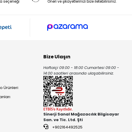
a seçeneği
Öneri ve şikayetlerinizi bize iletebilirsiniz.
Bize Ulaşın
Haftaiçi 09:00 - 18:00 Cumartesi 09:00 -
ı
14:00 saatleri arasında ulaşabilirsiniz.
o Ürünleri
anları
Sinerji Sanal Mağazacılık Bilgisayar
San. ve Tic. Ltd. Şti
+902164492525