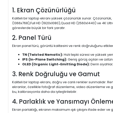
1. Ekran Çözünürlüğü
Kaliteli bir laptop ekranı yüksek çözünürlük sunar. Çözünürlük,
(1366x768),Full HD (1920x1080),Quad HD (2560x1440) ve 4K Ultr
görevlerde büyük bir fark yaratır.
2. Panel Türü
Ekran panel türü, görüntü kalitesini ve renk doğruluğunu etkiler.
TN (Twisted Nematic):
Hızlı tepki süresi ve yüksek yen
IPS (In-Plane Switching):
Geniş görüş açıları ve üstün
OLED (Organic Light-Emitting Diode):
Derin siyahlar,
3. Renk Doğruluğu ve Gamut
Kaliteli bir laptop ekranı, doğru ve canlı renkler sunmalıdır.
ekranlar, özellikle fotoğraf düzenleme, video düzenleme ve gra
bu, kalibrasyonla daha da iyileştirilebilir.
4. Parlaklık ve Yansımayı Önlem
Ekran parlaklığı, ekranın maksimum ışık çıkışını ifade eder ve g