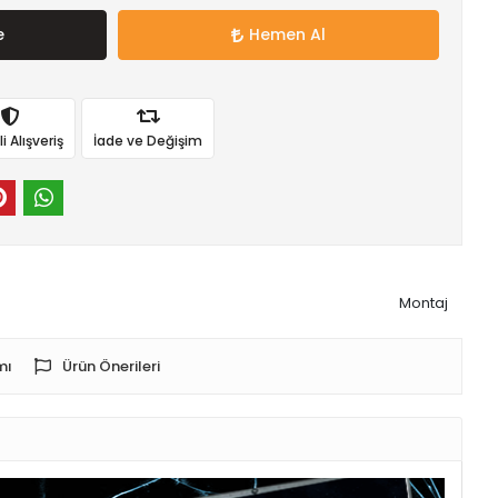
e
Hemen Al
 Alışveriş
İade ve Değişim
Montaj
mı
Ürün Önerileri