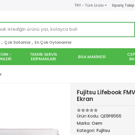
TRY - Türk Lirası
Sipariş Takip
r
,
Çok Satanlar
,
En Çok Oylananlar
ORK -
TEKNİK SERVİS
CEP
BGA MAKİNESİ
NLERİ
EKİPMANLARI
BA
u
Fujitsu Lifebook F
Ekran
Ürün Kodu:
QE8PB566
Marka:
Oem
Kategori:
Fujitsu