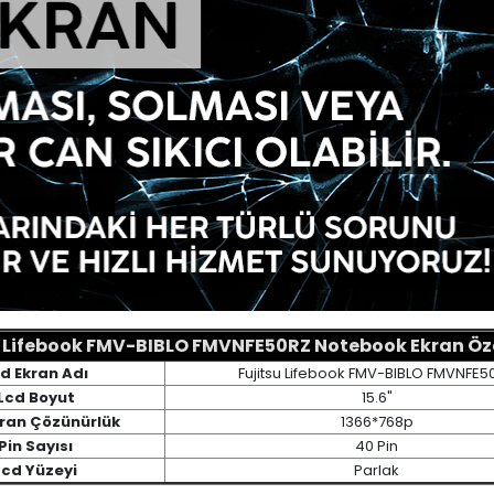
u Lifebook FMV-BIBLO FMVNFE50RZ Notebook Ekran Özel
d Ekran Adı
Fujitsu Lifebook FMV-BIBLO FMVNFE5
Lcd Boyut
15.6"
kran Çözünürlük
1366*768p
Pin Sayısı
40 Pin
Lcd Yüzeyi
Parlak