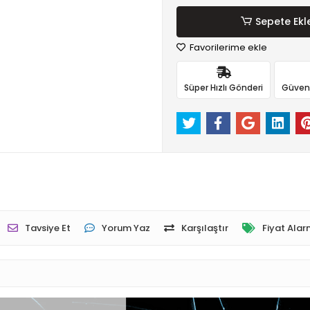
Sepete Ekl
Favorilerime ekle
Süper Hızlı Gönderi
Güvenli
Tavsiye Et
Yorum Yaz
Karşılaştır
Fiyat Alar