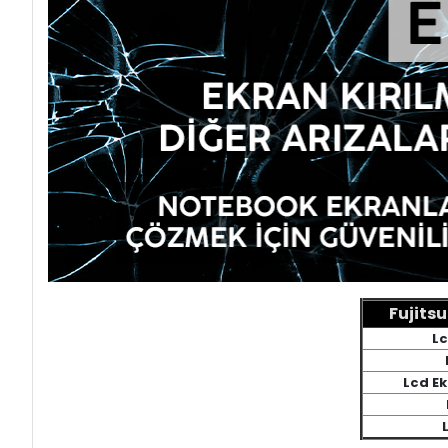
Fujits
Lc
Lcd E