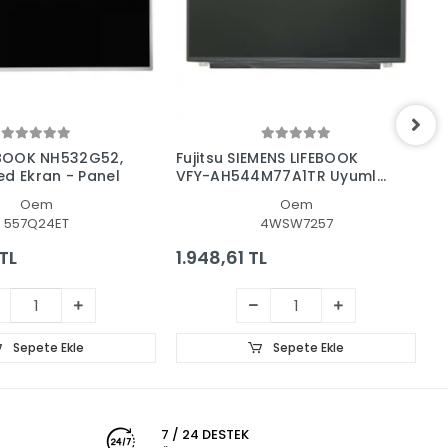
FEBOOK NH532G52,
Fujitsu SIEMENS LIFEBOOK
F
ed Ekran - Panel
VFY-AH544M77A1TR Uyumlu
N
Led Lcd Ekran
Oem
Oem
557Q24ET
4WSW7257
TL
1.948,61 TL
1
Sepete Ekle
Sepete Ekle
7 / 24 DESTEK