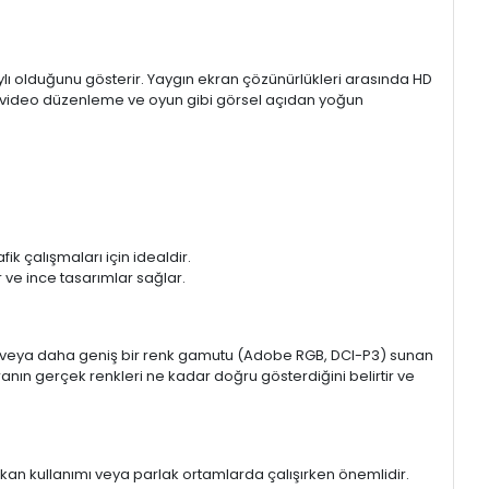
aylı olduğunu gösterir. Yaygın ekran çözünürlükleri arasında HD
mı, video düzenleme ve oyun gibi görsel açıdan yoğun
k çalışmaları için idealdir.
ir ve ince tasarımlar sağlar.
sRGB veya daha geniş bir renk gamutu (Adobe RGB, DCI-P3) sunan
anın gerçek renkleri ne kadar doğru gösterdiğini belirtir ve
 mekan kullanımı veya parlak ortamlarda çalışırken önemlidir.