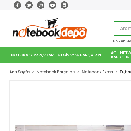
En Yenile
AĞ - NETW
NOTEBOOK PARÇALARI
BİLGİSAYAR PARÇALARI
KABLO ÜRÜ
Ana Sayfa
Notebook Parçaları
Notebook Ekran
Fujits