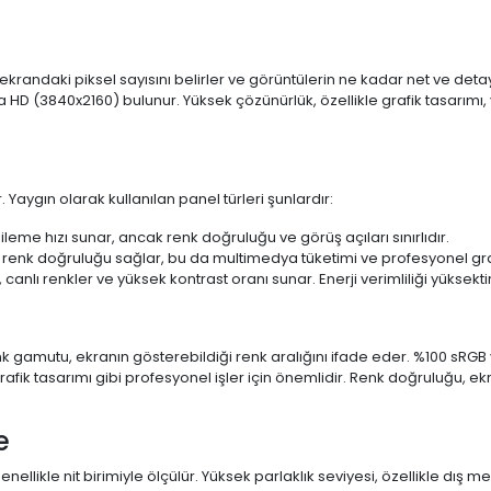
 ekrandaki piksel sayısını belirler ve görüntülerin ne kadar net ve det
a HD (3840x2160) bulunur. Yüksek çözünürlük, özellikle grafik tasarı
 Yaygın olarak kullanılan panel türleri şunlardır:
ileme hızı sunar, ancak renk doğruluğu ve görüş açıları sınırlıdır.
 renk doğruluğu sağlar, bu da multimedya tüketimi ve profesyonel grafi
 canlı renkler ve yüksek kontrast oranı sunar. Enerji verimliliği yüksekt
 Renk gamutu, ekranın gösterebildiği renk aralığını ifade eder. %100 
fik tasarımı gibi profesyonel işler için önemlidir. Renk doğruluğu, ekr
e
enellikle nit birimiyle ölçülür. Yüksek parlaklık seviyesi, özellikle dış